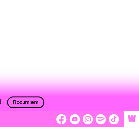
í
Rozumiem
W