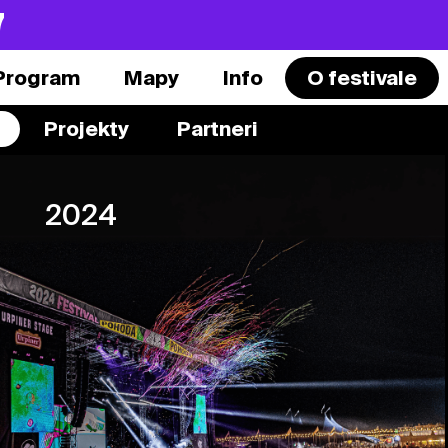
7
Program
Mapy
Info
O festivale
Projekty
Partneri
2024