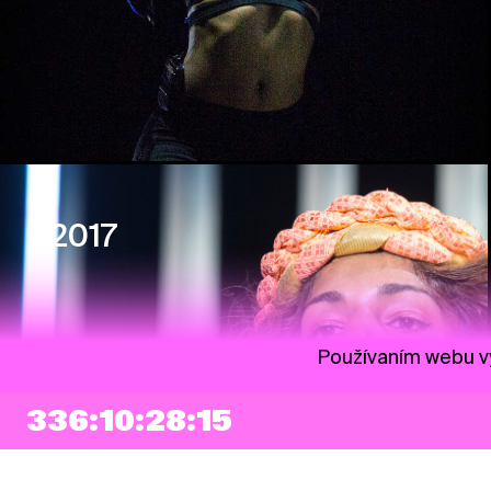
2017
Používaním webu vy
336:10:28:14