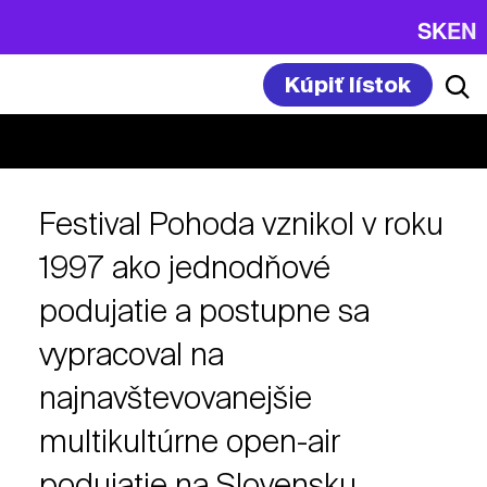
SK
EN
Kúpiť lístok
Festival Pohoda vznikol v roku
1997 ako jednodňové
podujatie a postupne sa
vypracoval na
najnavštevovanejšie
multikultúrne open-air
podujatie na Slovensku.