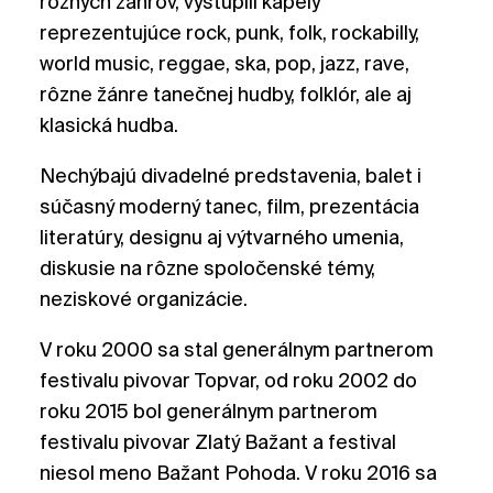
rôznych žánrov, vystúpili kapely
reprezentujúce rock, punk, folk, rockabilly,
world music, reggae, ska, pop, jazz, rave,
rôzne žánre tanečnej hudby, folklór, ale aj
klasická hudba.
Nechýbajú divadelné predstavenia, balet i
súčasný moderný tanec, film, prezentácia
literatúry, designu aj výtvarného umenia,
diskusie na rôzne spoločenské témy,
neziskové organizácie.
V roku 2000 sa stal generálnym partnerom
festivalu pivovar Topvar, od roku 2002 do
roku 2015 bol generálnym partnerom
festivalu pivovar Zlatý Bažant a festival
niesol meno Bažant Pohoda. V roku 2016 sa