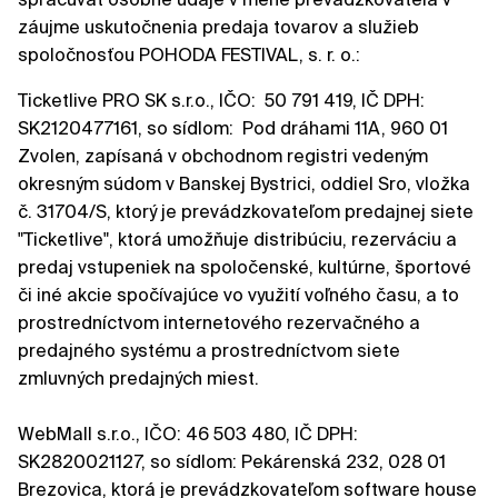
záujme uskutočnenia predaja tovarov a služieb
spoločnosťou POHODA FESTIVAL, s. r. o.:
Ticketlive PRO SK s.r.o., IČO: 50 791 419, IČ DPH:
SK2120477161, so sídlom: Pod dráhami 11A, 960 01
Zvolen, zapísaná v obchodnom registri vedeným
okresným súdom v Banskej Bystrici, oddiel Sro, vložka
č. 31704/S, ktorý je prevádzkovateľom predajnej siete
"Ticketlive", ktorá umožňuje distribúciu, rezerváciu a
predaj vstupeniek na spoločenské, kultúrne, športové
či iné akcie spočívajúce vo využití voľného času, a to
prostredníctvom internetového rezervačného a
predajného systému a prostredníctvom siete
zmluvných predajných miest.
WebMall s.r.o., IČO: 46 503 480, IČ DPH:
SK2820021127, so sídlom: Pekárenská 232, 028 01
Brezovica, ktorá je prevádzkovateľom software house