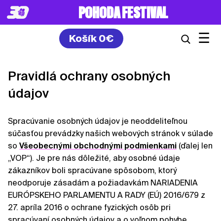
POHODA FESTIVAL
☰
Košík
0
€
Pravidlá ochrany osobných
údajov
Spracúvanie osobných údajov je neoddeliteľnou
súčasťou prevádzky našich webových stránok v súlade
so
Všeobecnými obchodnými podmienkami
(ďalej len
„VOP“). Je pre nás dôležité, aby osobné údaje
zákazníkov boli spracúvane spôsobom, ktorý
neodporuje zásadám a požiadavkám NARIADENIA
EURÓPSKEHO PARLAMENTU A RADY (EÚ) 2016/679 z
27. apríla 2016 o ochrane fyzických osôb pri
spracúvaní osobných údajov a o voľnom pohybe