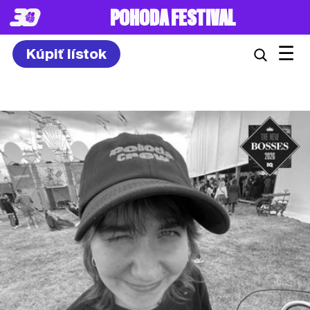
8. – 10.7.2027
☰
Kúpiť lístok