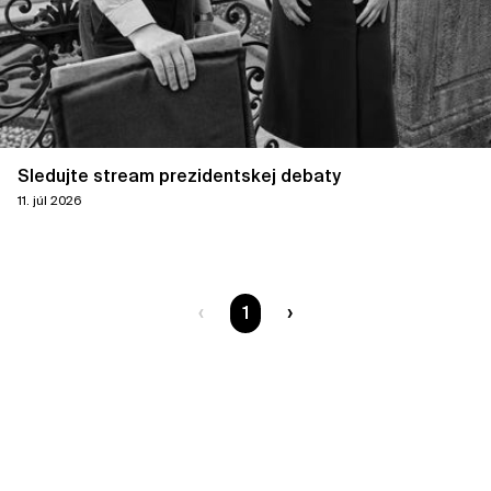
Sledujte stream prezidentskej debaty
11. júl 2026
Ste na strane
1