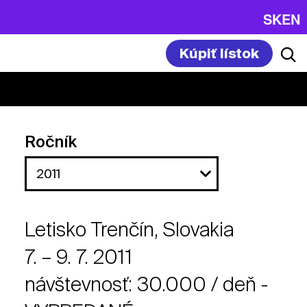
SK
EN
Kúpiť lístok
Ročník
Letisko Trenčín, Slovakia
7. – 9. 7. 2011
návštevnosť: 30.000 / deň -