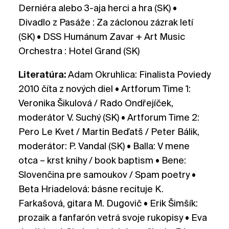
Derniéra alebo 3-aja herci a hra (SK) •
Divadlo z Pasáže : Za záclonou zázrak letí
(SK) • DSS Humánum Zavar + Art Music
Orchestra : Hotel Grand (SK)
Literatúra:
Adam Okruhlica: Finalista Poviedy
2010 číta z nových diel • Artforum Time 1:
Veronika Šikulová / Rado Ondřejíček,
moderátor V. Suchý (SK) • Artforum Time 2:
Pero Le Kvet / Martin Beďatš / Peter Bálik,
moderátor: P. Vandal (SK) • Balla: V mene
otca – krst knihy / book baptism • Bene:
Slovenčina pre samoukov / Spam poetry •
Beta Hriadelová: básne recituje K.
Farkašová, gitara M. Dugovič • Erik Šimšík:
prozaik a fanfarón vetrá svoje rukopisy • Eva