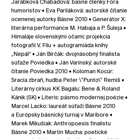
Jarábková Chabadová: básne členky Fóra
humoristov • Eva Pariláková: autorské čítanie
ocenenej autorky Básne 2010 • Generátor X:
literárna performance M. Habaja a P. Šuleja •
Himaláje slovenskými očami: projekcia
fotografií V. Filu + autogramiáda knihy
„Nepál“ • Ján Birčák: dvojnásobný finalista
súťaže Poviedka • Ján Varinský: autorské
čítanie Poviedka 2010 • Koloman Kocúr:
Sracia zbraň, hudba Peter \"Punto\" Remiš •
Literárny cirkus KK Bagalu: Bene & Roland
Kánik (SK) • Literis: pásmo modernej poézie •
Marcel Lacko: laureát súťaží Básne 2010
a Európsky básnický turnaj v Maribore •
Marek Mikušiak: Anthropoesis finalistu
Básne 2010 • Martin Mucha: poetické