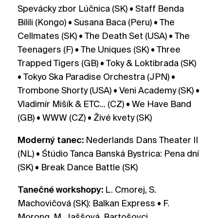
Spevácky zbor Lúčnica (SK) • Staff Benda
Bilili (Kongo) • Susana Baca (Peru) • The
Cellmates (SK) • The Death Set (USA) • The
Teenagers (F) • The Uniques (SK) • Three
Trapped Tigers (GB) • Toky & Loktibrada (SK)
• Tokyo Ska Paradise Orchestra (JPN) •
Trombone Shorty (USA) • Veni Academy (SK) •
Vladimír Mišík & ETC... (CZ) • We Have Band
(GB) • WWW (CZ) • Živé kvety (SK)
Moderný tanec:
Nederlands Dans Theater II
(NL) • Śtúdio Tanca Banská Bystrica: Pena dní
(SK) • Break Dance Battle (SK)
Tanečné workshopy:
L. Cmorej, S.
Machovičová (SK): Balkan Express • F.
Morong, M. Jaššová, Bartošovci