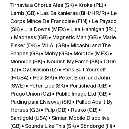
Tirnavia a Chorus Alea (SK) • Kroke (PL) •
Lamb (GB) • Las Balkanieras (BiH/HR/R) • Le
Corps Mince De Francoise (FIN) • Le Payaco
(SK) • Lila Downs (MEX) • Lisa Hannigan (IRL)
• Madness (GB) • Magnetic Man (GB) • Marie
Fisker (DK) • M.I.A. (GB) • Micachu and The
Shapes (GB) • Moby (GB) • Molotov (MEX) •
Monoide (SK) • Nourish My Fame (SK) • Ofrin
(IZ) • Oy Division (IZ) • Paris Suit Yourself
(F/USA) • Peal (SK) • Peter, Björn and John
(SWE) • Peter Lipa (SK) • Portishead (GB) •
Prago Union (CZ) • Public Image Ltd (GB) •
Puding pani Elvisovej (SK) • Pulled Apart By
Horses (GB) • Pulp (GB) • Rusko (GB) •
Santigold (USA) • Simian Mobile Disco live
(GB) • Sounds Like This (SK) • Söndörgö (H) •