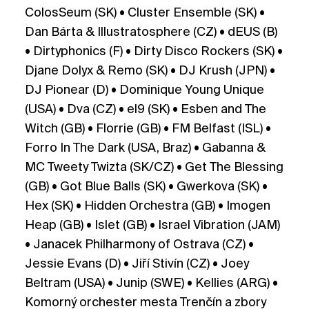
ColosSeum (SK) • Cluster Ensemble (SK) •
Dan Bárta & Illustratosphere (CZ) • dEUS (B)
• Dirtyphonics (F) • Dirty Disco Rockers (SK) •
Djane Dolyx & Remo (SK) • DJ Krush (JPN) •
DJ Pionear (D) • Dominique Young Unique
(USA) • Dva (CZ) • el9 (SK) • Esben and The
Witch (GB) • Florrie (GB) • FM Belfast (ISL) •
Forro In The Dark (USA, Braz) • Gabanna &
MC Tweety Twizta (SK/CZ) • Get The Blessing
(GB) • Got Blue Balls (SK) • Gwerkova (SK) •
Hex (SK) • Hidden Orchestra (GB) • Imogen
Heap (GB) • Islet (GB) • Israel Vibration (JAM)
• Janacek Philharmony of Ostrava (CZ) •
Jessie Evans (D) • Jiří Stivín (CZ) • Joey
Beltram (USA) • Junip (SWE) • Kellies (ARG) •
Komorný orchester mesta Trenčín a zbory