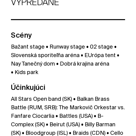
VYPREDANÉ
Scény
Bažant stage • Runway stage • 02 stage •
Slovenská sporiteľňa aréna • EUrópa tent •
Nay Tanečný dom • Dobrá krajina aréna
• Kids park
Účinkujúci
All Stars Open band (SK) • Balkan Brass
Battle (RUM, SRB): The Markovič Orkestar vs.
Fanfare Ciocarlia • Battles (USA) • B-
Complex (SK) • Beirut (USA) • Billy Barman
(SK) • Bloodgroup (ISL) • Braids (CDN) • Cello