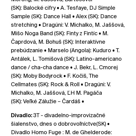
(SK): Balocké cifry • A. Tesfaye, DJ Simple
Sample (SK): Dance Hall • Alex (SK): Dance
stretching • Dragúni: V. Michalko, M. Jaššová,
Mišo Noga Band (SK): Finty z Fintíc • M.
Čaprdová, M. Bohuš (SK): Interaktívne
prebúdzanie • Marselo (Angola): Kuduro • T.
Antálek, L. Tomišová (SK): Latino-americano
dance / cha-cha dance • J. Bekr, L. Cmorej
(SK): Moby Bodyrock • F. Kočiš, The
Cellmates (SK): Rock & Roll • Dragúni: V.
Michalko, M. Jaššová, ĽH M. Pagáča
(SK): Veľké Zálužie – Čardáš •
Divadlo:
3T - divadelno-improvizačné
šialenstvo, dnes o dobrovoľníctve(SK) •
Divadlo Homo Fuge : M. de Ghelderode: