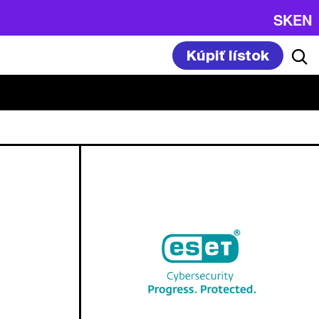
SK
EN
Kúpiť lístok