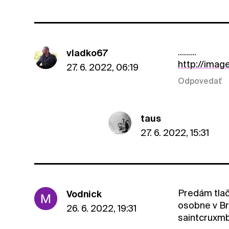
.........
vladko67
http://imag
27. 6. 2022, 06:19
Odpovedať
taus
27. 6. 2022, 15:31
Predám tlač
Vodnick
osobne v Bra
26. 6. 2022, 19:31
saintcruxm