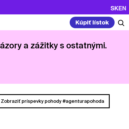
SK
EN
Kúpiť lístok
názory a zážitky s ostatnými.
Zobraziť príspevky pohody #agenturapohoda