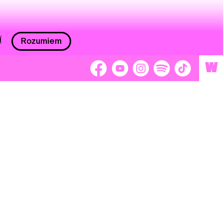
í
Rozumiem
W
 nám 2 %
Brigádnici
Dobrovoľníci
adors
Separátori
tage