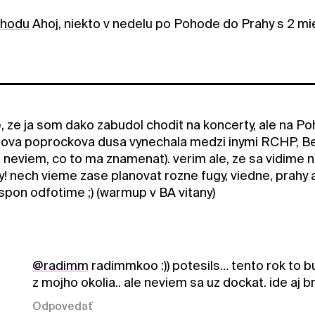
ohodu
Ahoj, niekto v nedelu po Pohode do Prahy s 2 mi
e, ze ja som dako zabudol chodit na koncerty, ale na 
va poprockova dusa vynechala medzi inymi RCHP, Bec
k! neviem, co to ma znamenat). verim ale, ze sa vidim
y! nech vieme zase planovat rozne fugy, viedne, prahy 
aspon odfotime ;) (warmup v BA vitany)
@radimm
radimmkoo :)) potesils… tento rok to 
z mojho okolia.. ale neviem sa uz dockat. ide aj b
Odpovedať