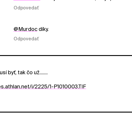
Odpovedať
@Murdoc
díky.
Odpovedať
usí byť, tak čo už.......
es.athlan.net/i/2225/1-P1010003.TIF