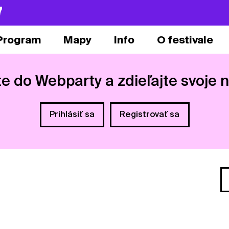
7
Program
Mapy
Info
O festivale
te do Webparty a zdieľajte svoje 
Prihlásiť sa
Registrovať sa