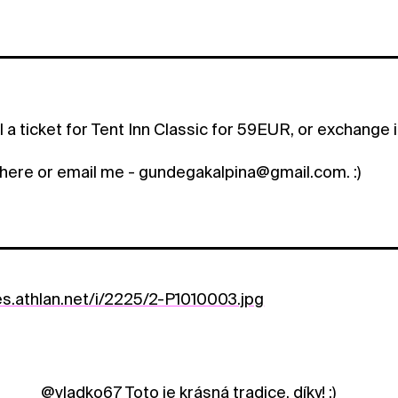
ll a ticket for Tent Inn Classic for 59EUR, or exchange i
 here or email me - gundegakalpina@gmail.com. :)
es.athlan.net/i/2225/2-P1010003.jpg
@vladko67
Toto je krásná tradice, díky! :)