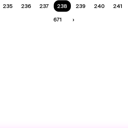
235
236
237
Ste na strane
238
239
240
241
671