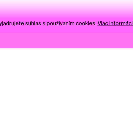
jadrujete súhlas s používaním cookies.
Viac informáci
Novinky
Darujte
Privacy Policy
NGO
Press
Ambass
Gastro
Visual S
Market zóna