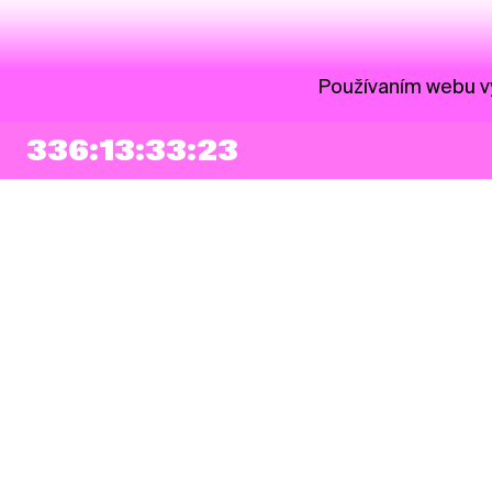
Používaním webu vy
336:13:33:23
NEWSLETTER
Prihlásiť sa
Súhlasím so zapísaním mojej e-mailovej adresy do Pohoda Newslettra a
využívaním na marketingové účely.