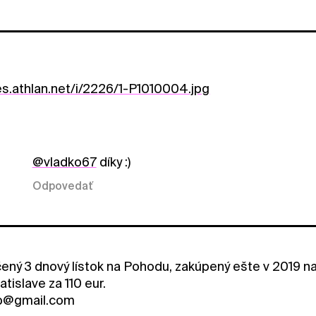
es.athlan.net/i/2226/1-P1010004.jpg
@vladko67
díky :)
Odpovedať
ený 3 dnový lístok na Pohodu, zakúpený ešte v 2019 
tislave za 110 eur.
b@gmail.com