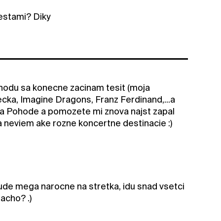
estami? Diky
Pohodu sa konecne zacinam tesit (moja
ka, Imagine Dragons, Franz Ferdinand,...a
e na Pohode a pomozete mi znova najst zapal
a neviem ake rozne koncertne destinacie :)
bude mega narocne na stretka, idu snad vsetci
racho? .)