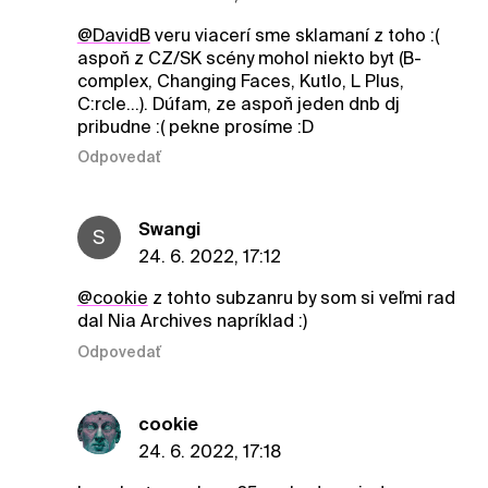
@DavidB
veru viacerí sme sklamaní z toho :(
aspoň z CZ/SK scény mohol niekto byt (B-
complex, Changing Faces, Kutlo, L Plus,
C:rcle…). Dúfam, ze aspoň jeden dnb dj
pribudne :( pekne prosíme :D
Odpovedať
Swangi
S
24. 6. 2022, 17:12
@cookie
z tohto subzanru by som si veľmi rad
dal Nia Archives napríklad :)
Odpovedať
cookie
24. 6. 2022, 17:18