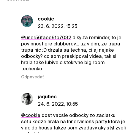
cookie
23. 6. 2022, 15:25
@user56faee91b7032
diky za reminder, to je
povinnost pre clubberov... uz vidim, ze trupa
trupa nic :D drzala sa techna, ci aj nejake
odbocky? co som preskipoval videa, tak si
hrala take lubive cistokrvne big room
techenko
Odpovedať
jaqubec
24. 6. 2022, 10:55
@cookie
dost vacsie odbocky zo zaciatku
setu kedze hrala na Innervisions party ktora je
viac do housu takze som zvedavy aky styl zvoli