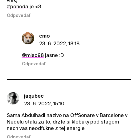
vlak)
#pohoda
je <3
Odpovedať
emo
23. 6. 2022, 18:18
@miso98
jasne :D
Odpovedať
jaqubec
23. 6. 2022, 15:10
Sama Abdulhadi nazivo na OffSonare v Barcelone v
Nedelu stala za to, drzte si klobuky pod stagom
nech vas neodfukne z tej energie
Odpovedať