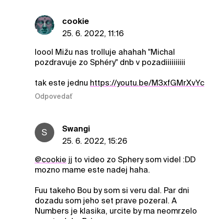
cookie
25. 6. 2022, 11:16
loool Mižu nas trolluje ahahah "Michal
pozdravuje zo Sphéry" dnb v pozadiiiiiiiiii
tak este jednu
https://youtu.be/M3xfGMrXvYc
Odpovedať
Swangi
S
25. 6. 2022, 15:26
@cookie
jj to video zo Sphery som videl :DD
mozno mame este nadej haha.
Fuu takeho Bou by som si veru dal. Par dni
dozadu som jeho set prave pozeral. A
Numbers je klasika, urcite by ma neomrzelo