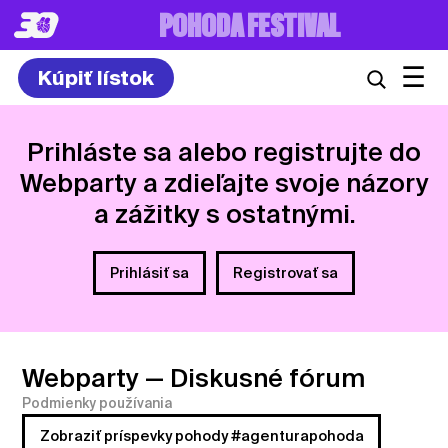
8. – 10.7.2027
☰
Kúpiť lístok
Prihláste sa alebo registrujte do
Webparty a zdieľajte svoje názory
a zážitky s ostatnými.
Prihlásiť sa
Registrovať sa
Webparty
— Diskusné fórum
Podmienky používania
Zobraziť príspevky pohody #agenturapohoda