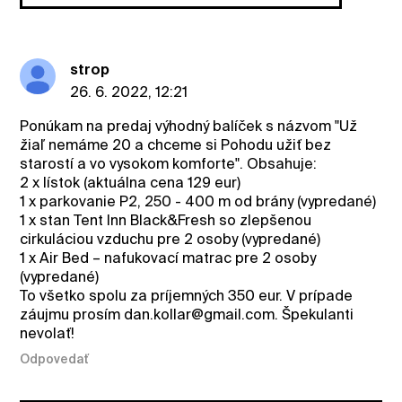
strop
26. 6. 2022, 12:21
Ponúkam na predaj výhodný balíček s názvom "Už
žiaľ nemáme 20 a chceme si Pohodu užiť bez
starostí a vo vysokom komforte". Obsahuje:
2 x lístok (aktuálna cena 129 eur)
1 x parkovanie P2, 250 - 400 m od brány (vypredané)
1 x stan Tent Inn Black&Fresh so zlepšenou
cirkuláciou vzduchu pre 2 osoby (vypredané)
1 x Air Bed – nafukovací matrac pre 2 osoby
(vypredané)
To všetko spolu za príjemných 350 eur. V prípade
záujmu prosím dan.kollar@gmail.com. Špekulanti
nevolať!
Odpovedať