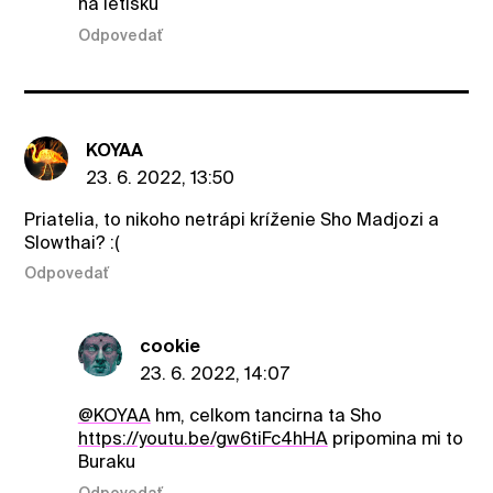
na letisku
Odpovedať
KOYAA
23. 6. 2022, 13:50
Priatelia, to nikoho netrápi kríženie Sho Madjozi a
Slowthai? :(
Odpovedať
cookie
23. 6. 2022, 14:07
@KOYAA
hm, celkom tancirna ta Sho
https://youtu.be/gw6tiFc4hHA
pripomina mi to
Buraku
Odpovedať