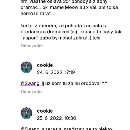
hm, vlastne oslava 25r pohody a ziadny
dramac… ok, mame Meowlau x Val, ale to sa
nemoze rarat…
ked si zoberiem, ze pohoda zacinala s
dredacmi a dramacmi (aj).. krasne to casy. tak
“aspon” gabo by mohol zahrat :) tchi
Odpovedať
cookie
24. 6. 2022, 17:19
@Swangi
jj uz som tu za nu orodoval ^ ^
Odpovedať
cookie
25. 6. 2022, 10:30
@Swangi
a teraz si predstav, ze to niekto