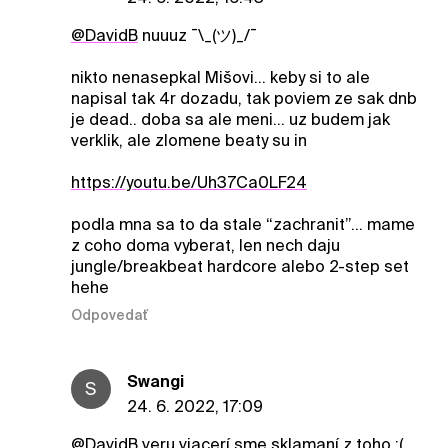
@DavidB
nuuuz ¯\_(ツ)_/¯
nikto nenasepkal Mišovi… keby si to ale
napisal tak 4r dozadu, tak poviem ze sak dnb
je dead.. doba sa ale meni… uz budem jak
verklik, ale zlomene beaty su in
https://youtu.be/Uh37Ca0LF24
podla mna sa to da stale “zachranit”… mame
z coho doma vyberat, len nech daju
jungle/breakbeat hardcore alebo 2-step set
hehe
Odpovedať
Swangi
S
24. 6. 2022, 17:09
@DavidB
veru viacerí sme sklamaní z toho :(