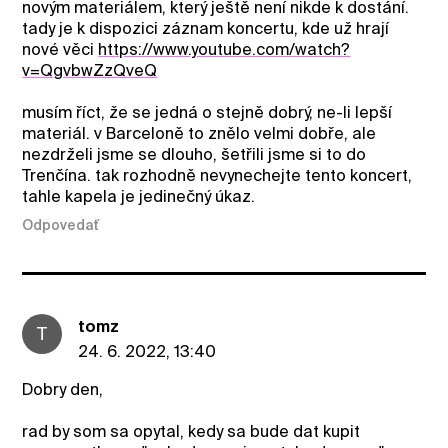
novým materiálem, který ještě není nikde k dostání.
tady je k dispozici záznam koncertu, kde už hrají
nové věci
https://www.youtube.com/watch?
v=QgvbwZzQveQ
musím říct, že se jedná o stejně dobrý, ne-li lepší
materiál. v Barceloně to znělo velmi dobře, ale
nezdrželi jsme se dlouho, šetřili jsme si to do
Trenčína. tak rozhodně nevynechejte tento koncert,
tahle kapela je jedinečný úkaz.
Odpovedať
tomz
T
24. 6. 2022, 13:40
Dobry den,
rad by som sa opytal, kedy sa bude dat kupit