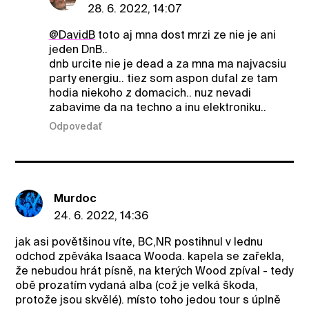
28. 6. 2022, 14:07
@DavidB
toto aj mna dost mrzi ze nie je ani
jeden DnB..
dnb urcite nie je dead a za mna ma najvacsiu
party energiu.. tiez som aspon dufal ze tam
hodia niekoho z domacich.. nuz nevadi
zabavime da na techno a inu elektroniku..
Odpovedať
Murdoc
24. 6. 2022, 14:36
jak asi povětšinou víte, BC,NR postihnul v lednu
odchod zpěváka Isaaca Wooda. kapela se zařekla,
že nebudou hrát písně, na kterých Wood zpíval - tedy
obě prozatím vydaná alba (což je velká škoda,
protože jsou skvělé). místo toho jedou tour s úplně