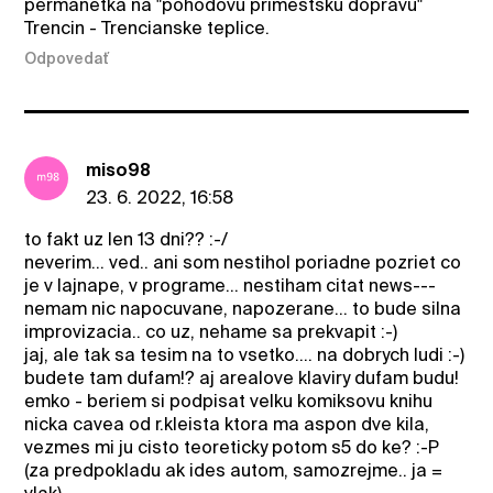
permanetka na "pohodovu primestsku dopravu"
Trencin - Trencianske teplice.
Odpovedať
miso98
23. 6. 2022, 16:58
to fakt uz len 13 dni?? :-/
neverim... ved.. ani som nestihol poriadne pozriet co
je v lajnape, v programe... nestiham citat news---
nemam nic napocuvane, napozerane... to bude silna
improvizacia.. co uz, nehame sa prekvapit :-)
jaj, ale tak sa tesim na to vsetko.... na dobrych ludi :-)
budete tam dufam!? aj arealove klaviry dufam budu!
emko - beriem si podpisat velku komiksovu knihu
nicka cavea od r.kleista ktora ma aspon dve kila,
vezmes mi ju cisto teoreticky potom s5 do ke? :-P
(za predpokladu ak ides autom, samozrejme.. ja =