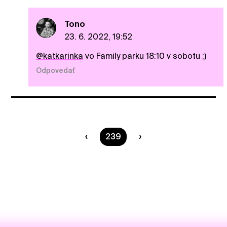
Tono
23. 6. 2022, 19:52
@katkarinka
vo Family parku 18:10 v sobotu ;)
Odpovedať
Ste na strane
239