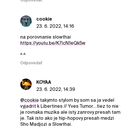
cookie
23. 6. 2022, 14:16
na porovnanie slowthai
https://youtu.be/K7icN1eQk5w
^ ^
Odpovedať
KOYAA
23. 6. 2022, 14:39
@cookie
takymto stylom by som sa ja vedel
vyjadrit k Libertines // Yves Tumor....tiez to nie
je rovnaka muzika ale isty zanrovy presah tam
je. Tak isto ako je hip-hopovy presah medzi
Sho Madjozi a Slowthai.