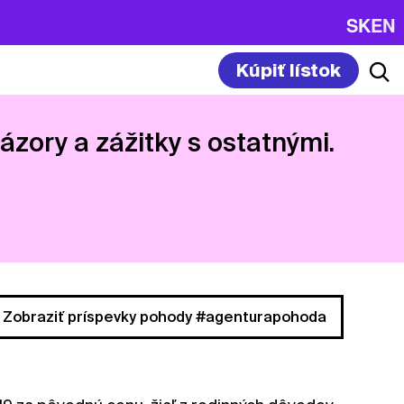
SK
EN
Kúpiť lístok
názory a zážitky s ostatnými.
Zobraziť príspevky pohody #agenturapohoda