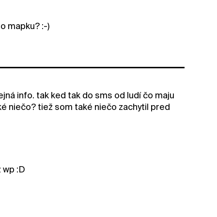
o mapku? :-)
ejná info. tak ked tak do sms od ludí čo maju
 niečo? tiež som také niečo zachytil pred
 wp :D