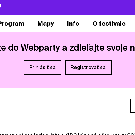
7
Program
Mapy
Info
O festivale
te do Webparty a zdieľajte svoje 
Prihlásiť sa
Registrovať sa