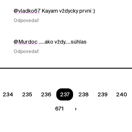
@vladko67
Kayam vždycky první :)
Odpovedať
@Murdoc
.....ako vždy.....súhlas
Odpovedať
234
235
236
Ste na strane
237
238
239
240
671