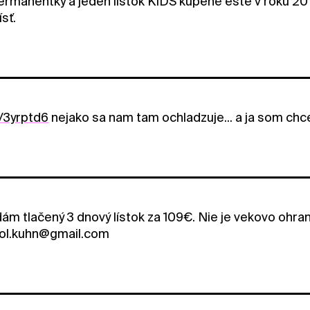
rmanentky a jeden lístok KIDS kúpené ešte v roku 201
sť.
ly/3yrptd6
nejako sa nam tam ochladzuje... a ja som chce
dám tlačený 3 dnový lístok za 109€. Nie je vekovo ohra
col.kuhn@gmail.com