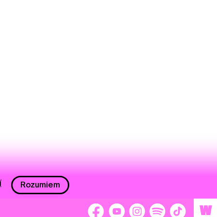
í
Rozumiem
W