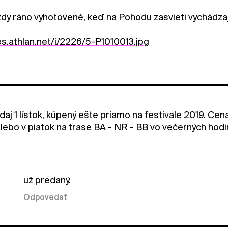
 vždy ráno vyhotovené, keď na Pohodu zasvieti vychádzajú
es.athlan.net/i/2226/5-P1010013.jpg
aj 1 lístok, kúpený ešte priamo na festivale 2019. Cen
lebo v piatok na trase BA - NR - BB vo večerných ho
už predaný.
Odpovedať