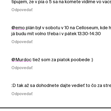
tipujem, ze v pia o 5 sa na komete vidime vo vac
Odpovedať
@emo
plán byl v sobotu v 10 na Celloseum, kde hr
já budu mít volno třeba i v pátek 13:30-14:30
Odpovedať
@Murdoc
tiež som za piatok poobede :)
Odpovedať
:D tak až sa dohodnete dajte vedieť to čo za str
Odpovedať