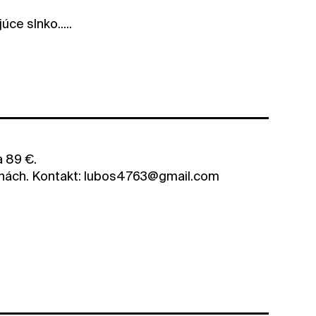
ce slnko.....
a 89 €.
dinách. Kontakt: lubos4763@gmail.com