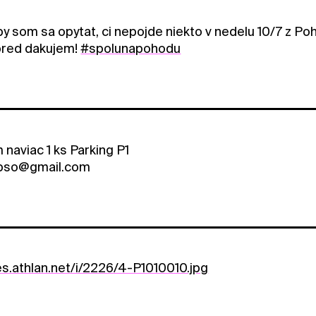
 by som sa opytat, ci nepojde niekto v nedelu 10/7 z
pred dakujem!
#spolunapohodu
 naviac 1 ks Parking P1
apso@gmail.com
es.athlan.net/i/2226/4-P1010010.jpg