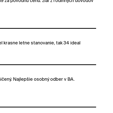
9 za pôvodnú cenu. žiaľ z rodinných dôvodov
l krasne letne stanovanie, tak 34 ideal
ničený. Najlepšie osobný odber v BA.