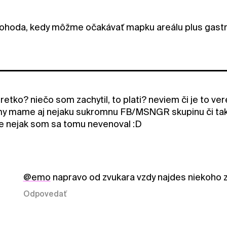
ohoda, kedy môžme očakávať mapku areálu plus gastr
etko? niečo som zachytil, to plati? neviem či je to ver
my mame aj nejaku sukromnu FB/MSNGR skupinu či také
le nejak som sa tomu nevenoval :D
@emo
napravo od zvukara vzdy najdes niekoho z
Odpovedať