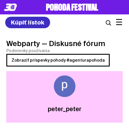
POHODA FESTIVAL
☰
Kúpiť lístok
Webparty
— Diskusné fórum
Podmienky používania
Zobraziť príspevky pohody #agenturapohoda
peter_peter