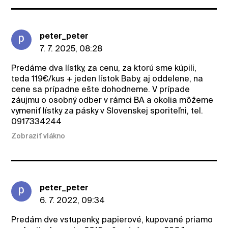
peter_peter
7. 7. 2025, 08:28
Predáme dva lístky, za cenu, za ktorú sme kúpili,
teda 119€/kus + jeden lístok Baby, aj oddelene, na
cene sa prípadne ešte dohodneme. V prípade
záujmu o osobný odber v rámci BA a okolia môžeme
vymeniť lístky za pásky v Slovenskej sporiteľni, tel.
0917334244
Zobraziť vlákno
peter_peter
6. 7. 2022, 09:34
Predám dve vstupenky, papierové, kupované priamo