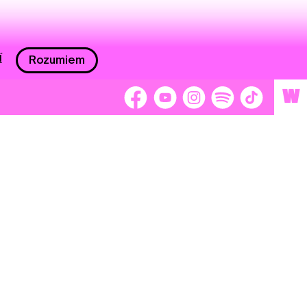
í
Rozumiem
W
 nám 2 %
Brigádnici
Dobrovoľníci
adors
Separátori
tage