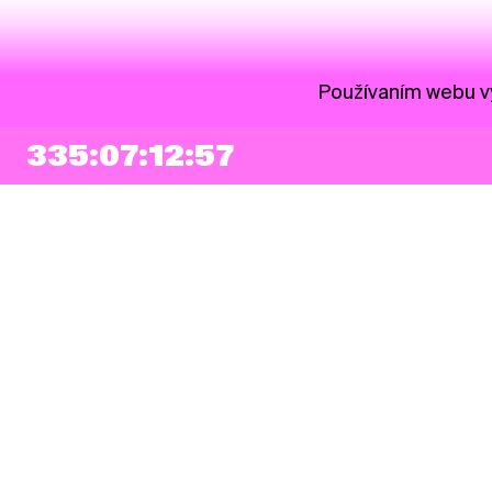
Používaním webu vy
335:07:12:56
NEWSLETTER
Prihlásiť sa
Súhlasím so zapísaním mojej e-mailovej adresy do Pohoda Newslettra a
využívaním na marketingové účely.