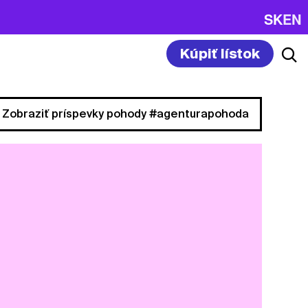
SK
EN
Kúpiť lístok
Zobraziť príspevky pohody #agenturapohoda