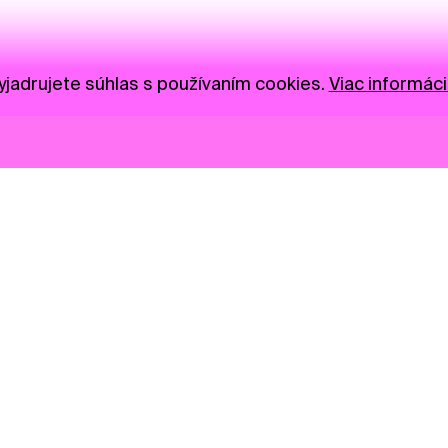
jadrujete súhlas s používaním cookies.
Viac informáci
Novinky
Darujte
Privacy Policy
NGO
Press
Ambass
Gastro
Visual S
Market zóna