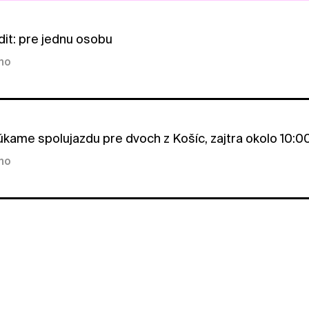
it: pre jednu osobu
kno
úkame spolujazdu pre dvoch z Košíc, zajtra okolo 10:
kno