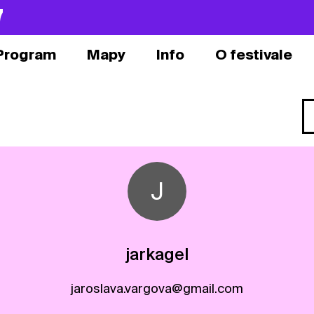
7
Program
Mapy
Info
O festivale
J
jarkagel
jaroslava.vargova@gmail.com