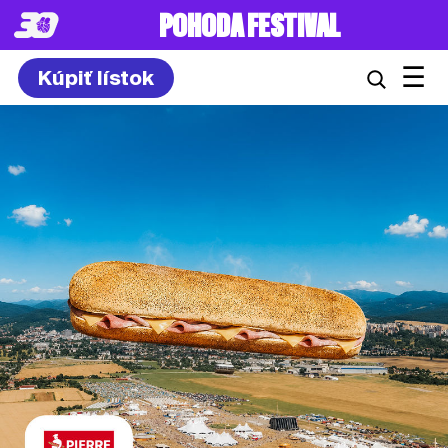
POHODA FESTIVAL
☰
Kúpiť lístok