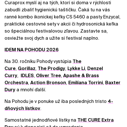
Curaprox myslí aj na tých, ktorí si doma v rýchlosti
zabudli zbaliť hygienickú taštičku. Čaká tu na vás
ranné kombo ikonickej kefky CS 5460 a pasty Enzycal,
praktické cestovné sety v akcii či hydrosonická kefka
so špeciálnou festivalovou zľavou. Zastavte sa,
osviežte svoj dych a užite si festival naplno.
IDEM NA POHODU 2026
Na 30. ročníku Pohody vystúpia
The
Cure
,
Gorillaz
,
The Prodigy
,
Lykke Li
,
Denzel
Curry
,
IDLES
,
Oliver Tree
,
Apashe & Brass
Orchestra
,
Action Bronson
,
Emilíana Torrini
,
Baxter
Dury
a mnohí ďalší.
Na Pohodu je v ponuke už iba posledných tristo
4-
dňových lístkov
.
Samostatné jednodňové lístky na
THE CURE Extra