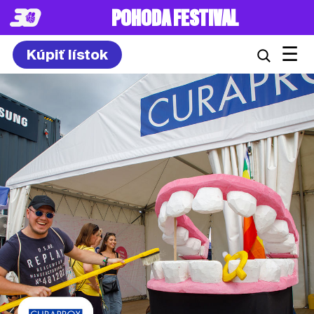
8. – 10.7.2027
☰
Kúpiť lístok