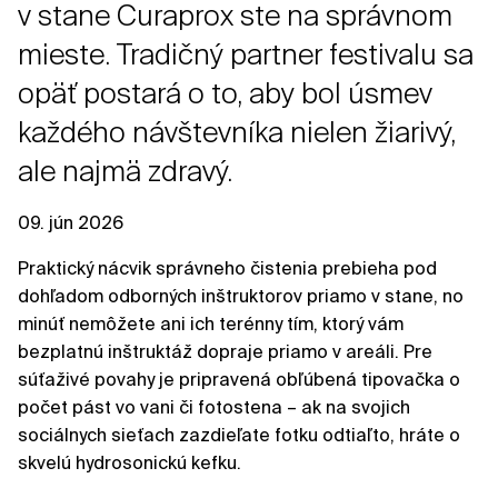
v stane Curaprox ste na správnom
mieste. Tradičný partner festivalu sa
opäť postará o to, aby bol úsmev
každého návštevníka nielen žiarivý,
ale najmä zdravý.
09. jún 2026
Praktický nácvik správneho čistenia prebieha pod
dohľadom odborných inštruktorov priamo v stane, no
minúť nemôžete ani ich terénny tím, ktorý vám
bezplatnú inštruktáž dopraje priamo v areáli. Pre
súťaživé povahy je pripravená obľúbená tipovačka o
počet pást vo vani či fotostena – ak na svojich
sociálnych sieťach zazdieľate fotku odtiaľto, hráte o
skvelú hydrosonickú kefku.