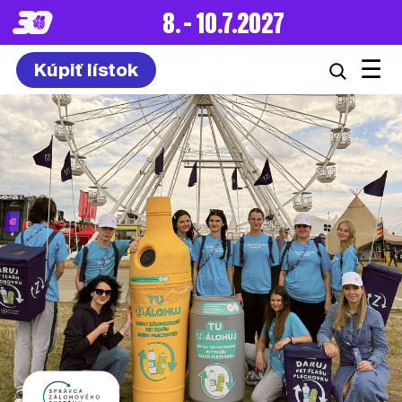
8. – 10.7.2027
☰
Kúpiť lístok