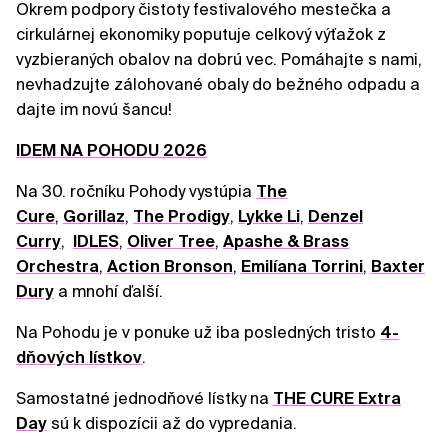
Okrem podpory čistoty festivalového mestečka a
cirkulárnej ekonomiky poputuje celkový výťažok z
vyzbieraných obalov na dobrú vec. Pomáhajte s nami,
nevhadzujte zálohované obaly do bežného odpadu a
dajte im novú šancu!
IDEM NA POHODU 2026
Na 30. ročníku Pohody vystúpia
The
Cure
,
Gorillaz
,
The Prodigy
,
Lykke Li
,
Denzel
Curry
,
IDLES
,
Oliver Tree
,
Apashe & Brass
Orchestra
,
Action Bronson
,
Emilíana Torrini
,
Baxter
Dury
a mnohí ďalší.
Na Pohodu je v ponuke už iba posledných tristo
4-
dňových lístkov
.
Samostatné jednodňové lístky na
THE CURE Extra
Day
sú k dispozícii až do vypredania.