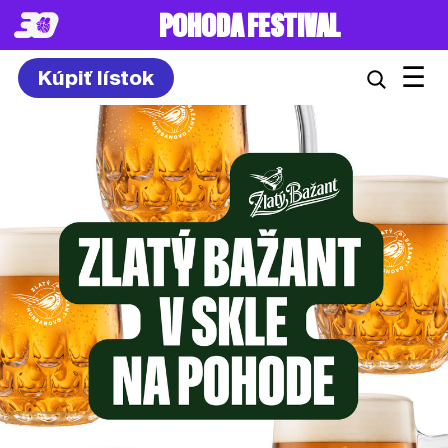
POHODA FESTIVAL
☰
Kúpiť lístok