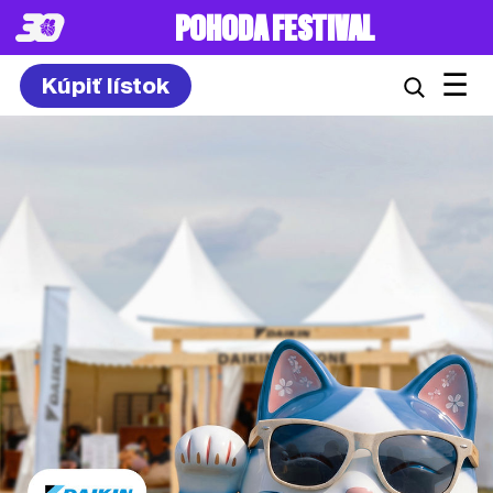
POHODA FESTIVAL
☰
Kúpiť lístok