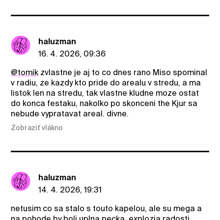
haluzman
16. 4. 2026, 09:36
@tomik
zvlastne je aj to co dnes rano Miso spominal
v radiu, ze kazdy kto pride do arealu v stredu, a ma
listok len na stredu, tak vlastne kludne moze ostat
do konca festaku, nakolko po skonceni the Kjur sa
nebude vypratavat areal. divne.
Zobraziť vlákno
haluzman
14. 4. 2026, 19:31
netusim co sa stalo s touto kapelou, ale su mega a
na pohode by boli uplna pecka, explozia radosti