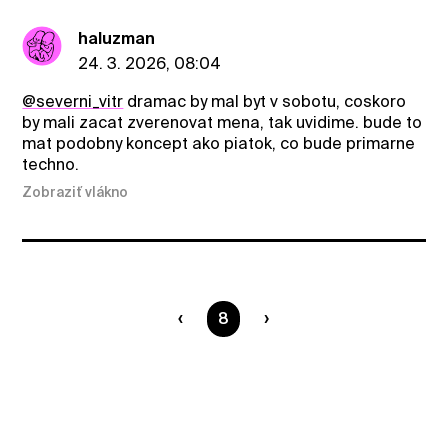
haluzman
24. 3. 2026, 08:04
@severni_vitr
dramac by mal byt v sobotu, coskoro
by mali zacat zverenovat mena, tak uvidime. bude to
mat podobny koncept ako piatok, co bude primarne
techno.
Zobraziť vlákno
Ste na strane
8