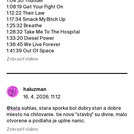
1:04:30 Thunder
1:08:19 Get Your Fight On
1:12:22 Their Law
1:17:34 Smack My Bitch Up
1:25:32 Breathe
1:28:32 Take Me To The Hospital
1:33:20 Diesel Power
1:36:45 We Live Forever
1:41:39 Out Of Space
Zobraziť vlákno
haluzman
16. 4. 2026, 11:12
@kela
suhlas, stara sporka bol dobry stan a dobre
miesto na chilovanie. tie nove "stavby" su divne, malo
otvorene a podlaha je uplne nanic.
Zobraziť vlákno