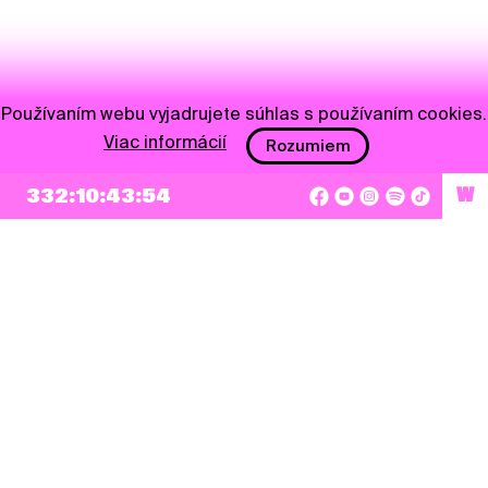
Používaním webu vyjadrujete súhlas s používaním cookies.
Viac informácií
Rozumiem
332:10:43:54
W
NEWSLETTER
Prihlásiť sa
Súhlasím so zapísaním mojej e-mailovej adresy do Pohoda Newslettra a využívaním
na marketingové účely.