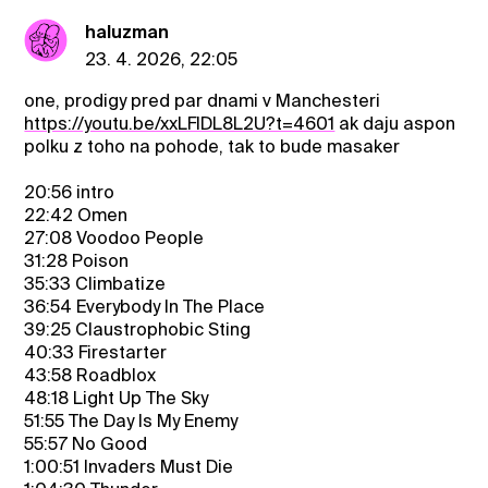
haluzman
23. 4. 2026, 22:05
one, prodigy pred par dnami v Manchesteri
https://youtu.be/xxLFlDL8L2U?t=4601
ak daju aspon
polku z toho na pohode, tak to bude masaker
20:56 intro
22:42 Omen
27:08 Voodoo People
31:28 Poison
35:33 Climbatize
36:54 Everybody In The Place
39:25 Claustrophobic Sting
40:33 Firestarter
43:58 Roadblox
48:18 Light Up The Sky
51:55 The Day Is My Enemy
55:57 No Good
1:00:51 Invaders Must Die