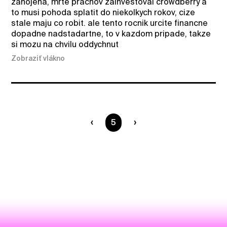
zahojena, mrte prachov zainvestoval crowdberry a
to musi pohoda splatit do niekolkych rokov, cize
stale maju co robit. ale tento rocnik urcite financne
dopadne nadstadartne, to v kazdom pripade, takze
si mozu na chvilu oddychnut
Zobraziť vlákno
Ste na strane
5