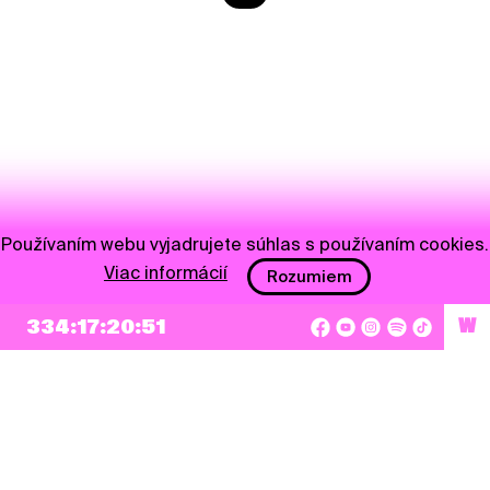
Používaním webu vyjadrujete súhlas s používaním cookies.
Viac informácií
Rozumiem
334:17:20:51
W
NEWSLETTER
Prihlásiť sa
Súhlasím so zapísaním mojej e-mailovej adresy do Pohoda Newslettra a využívaním
na marketingové účely.