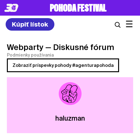
POHODA FESTIVAL
☰
Kúpiť lístok
Webparty
— Diskusné fórum
Podmienky používania
Zobraziť príspevky pohody #agenturapohoda
haluzman