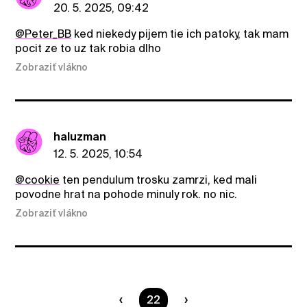
20. 5. 2025, 09:42
@Peter_BB
ked niekedy pijem tie ich patoky, tak mam
pocit ze to uz tak robia dlho
Zobraziť vlákno
haluzman
12. 5. 2025, 10:54
@cookie
ten pendulum trosku zamrzi, ked mali
povodne hrat na pohode minuly rok. no nic.
Zobraziť vlákno
Ste na strane
22