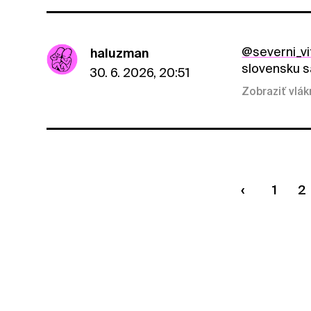
@severni_vi
haluzman
slovensku s
30. 6. 2026, 20:51
Zobraziť vlá
1
2