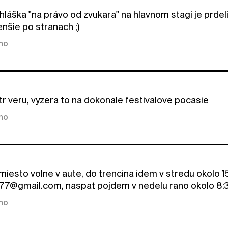
láška "na právo od zvukara" na hlavnom stagi je prdeli
enšie po stranach ;)
kno
tr
veru, vyzera to na dokonale festivalove pocasie
kno
esto volne v aute, do trencina idem v stredu okolo 15:
77@gmail.com, naspat pojdem v nedelu rano okolo 8
kno