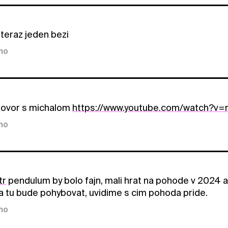
teraz jeden bezi
kno
ovor s michalom
https://www.youtube.com/watch?v
kno
tr
pendulum by bolo fajn, mali hrat na pohode v 2024 a n
sa tu bude pohybovat, uvidime s cim pohoda pride.
kno