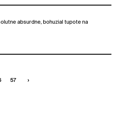
solutne absurdne, bohuzial tupote na
6
57