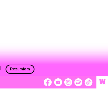
í
Rozumiem
W
 nám 2 %
Brigádnici