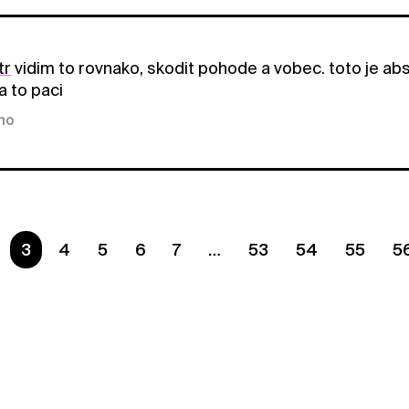
tr
vidim to rovnako, skodit pohode a vobec. toto je ab
a to paci
kno
Ste na strane
3
4
5
6
7
53
54
55
5