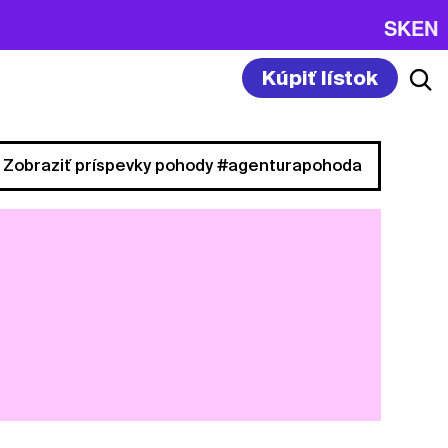
SK
EN
Kúpiť lístok
Zobraziť príspevky pohody #agenturapohoda