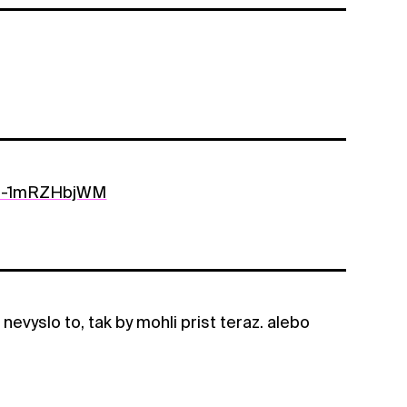
=r-1mRZHbjWM
evyslo to, tak by mohli prist teraz. alebo