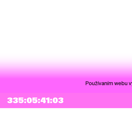
Používaním webu vy
335:05:41:02
NEWSLETTER