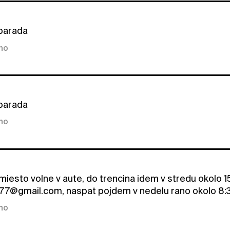
parada
kno
parada
kno
esto volne v aute, do trencina idem v stredu okolo 15:
77@gmail.com, naspat pojdem v nedelu rano okolo 8:
kno