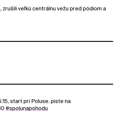
, zrušili veľkú centrálnu vežu pred pódiom a
15, start pri Poluse. piste na
:30
#spolunapohodu