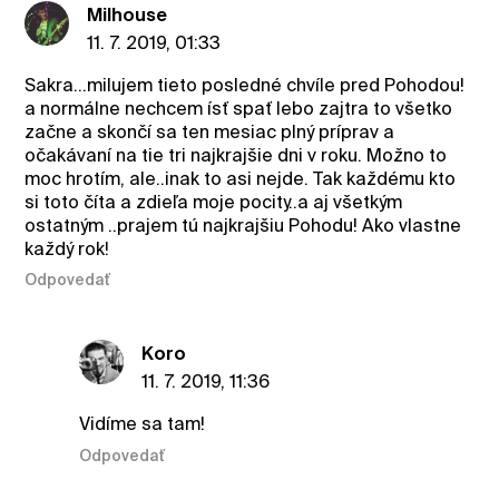
Milhouse
11. 7. 2019, 01:33
Sakra...milujem tieto posledné chvíle pred Pohodou!
a normálne nechcem ísť spať lebo zajtra to všetko
začne a skončí sa ten mesiac plný príprav a
očakávaní na tie tri najkrajšie dni v roku. Možno to
moc hrotím, ale..inak to asi nejde. Tak každému kto
si toto číta a zdieľa moje pocity..a aj všetkým
ostatným ..prajem tú najkrajšiu Pohodu! Ako vlastne
každý rok!
Odpovedať
Koro
11. 7. 2019, 11:36
Vidíme sa tam!
Odpovedať