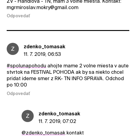
ZV - Handlová - TN, mám 3 voľné miesta. Kontakt:
mgrmiroslav.mokry@gmail.com
Odpovedať
zdenko_tomasak
Z
11. 7. 2019, 06:53
#spolunapohodu
ahojte mame 2 volne miesta v aute
stvrtok na FESTIVAL POHODA ak by sa niekto chcel
pridat ideme smer z RK- TN INFO SPRAVA. Odchod
po 10:00
Odpovedať
zdenko_tomasak
Z
11. 7. 2019, 07:02
@zdenko_tomasak
kontakt