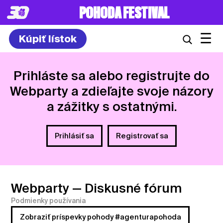
POHODA FESTIVAL
☰
Kúpiť lístok
Prihláste sa alebo registrujte do
Webparty a zdieľajte svoje názory
a zážitky s ostatnými.
Prihlásiť sa
Registrovať sa
Webparty
— Diskusné fórum
Podmienky používania
Zobraziť príspevky pohody #agenturapohoda