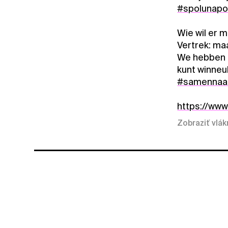
#spolunap
Wie wil er m
Vertrek: maa
We hebben p
kunt winneuh
#samennaa
https://ww
Zobraziť vlá