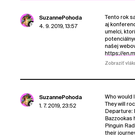
Tento rok s
SuzannePohoda
aj konferen
4. 9. 2019, 13:57
umelci, ktor
potenciálny
našej webove
https://en
Zobraziť vlá
Who would li
SuzannePohoda
They will ro
1. 7. 2019, 23:52
Departure: 
Bazzookas h
Pinguin Rad
their journe