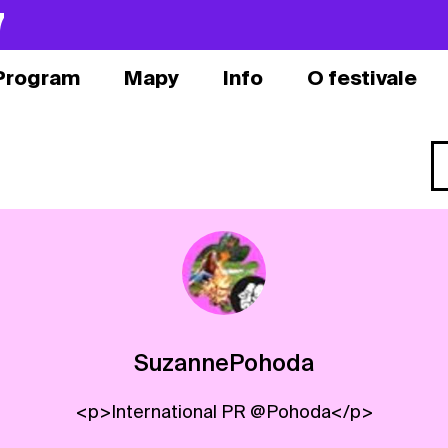
7
Program
Mapy
Info
O festivale
SuzannePohoda
<p>International PR @Pohoda</p>