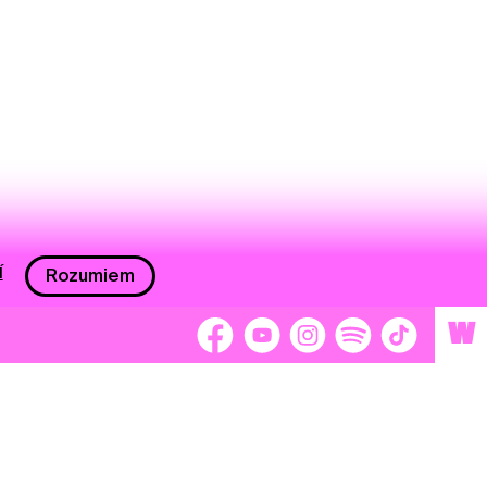
í
Rozumiem
W
 nám 2 %
Brigádnici
Dobrovoľníci