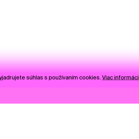
jadrujete súhlas s používaním cookies.
Viac informáci
Novinky
Darujte
Privacy Policy
NGO