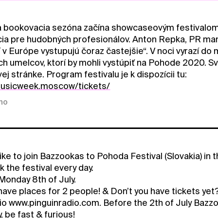
a bookovacia sezóna začína showcaseovým festivalom
cia pre hudobných profesionálov. Anton Repka, PR man
í v Európe vystupujú čoraz častejšie“. V noci vyrazí d
ch umelcov, ktorí by mohli vystúpiť na Pohode 2020. S
j stránke. Program festivalu je k dispozícii tu:
.musicweek.moscow/tickets/
kno
ke to join Bazzookas to Pohoda Festival (Slovakia) in 
ck the festival every day.
Monday 8th of July.
ave places for 2 people! & Don’t you have tickets yet?
io www.pinguinradio.com. Before the 2th of July Bazzoo
y, be fast & furious!