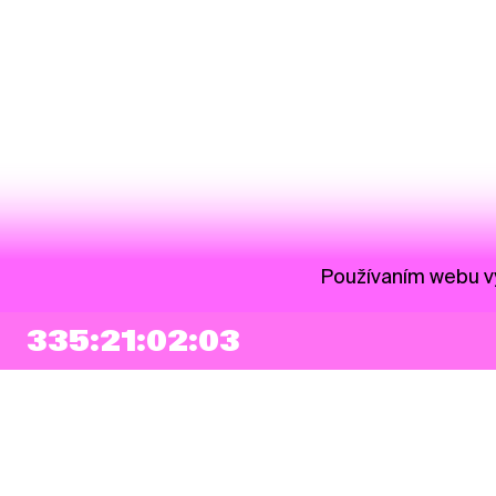
Používaním webu vy
335:21:02:03
NEWSLETTER
Prihlásiť sa