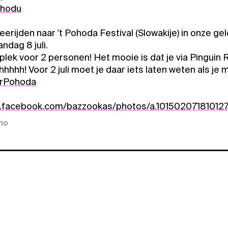
ohodu
eerijden naar 't Pohoda Festival (Slowakije) in onze g
ndag 8 juli.
lek voor 2 personen! Het mooie is dat je via Pinguin 
hhhh! Voor 2 juli moet je daar iets laten weten als je m
rPohoda
w.facebook.com/bazzookas/photos/a.1015020718101
kno