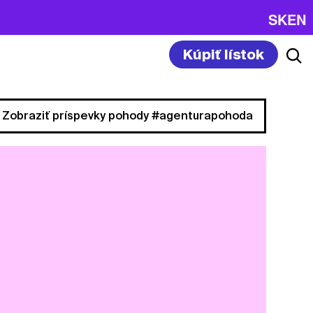
SK
EN
Kúpiť lístok
Zobraziť príspevky pohody #agenturapohoda