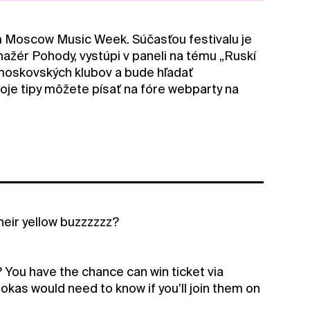
 Moscow Music Week. Súčasťou festivalu je
ažér Pohody, vystúpi v paneli na tému „Ruskí
o moskovských klubov a bude hľadať
voje tipy môžete písať na fóre webparty na
their yellow buzzzzzz?
 You have the chance can win ticket via
kas would need to know if you’ll join them on