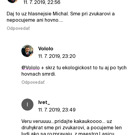
11. 7. 2019, 22:56
Daj to uz hlasnejsie Michal. Sme pri zvukarovi a
nepocujeme ani hovno....
Odpovedať
Vololo
11. 7. 2019, 23:20
@Vololo
+ skrz tu ekologickost to tu aj po tych
hovnach smrdi.
Odpovedať
Ivet_
I
11. 7. 2019, 23:49
Veru veruuuu...pridajte kakaukoooo... uz
druhykrat sme pri zvukarovi, a pocujeme len
ludi ako sa rozpravaju, z maestrq Lasicu