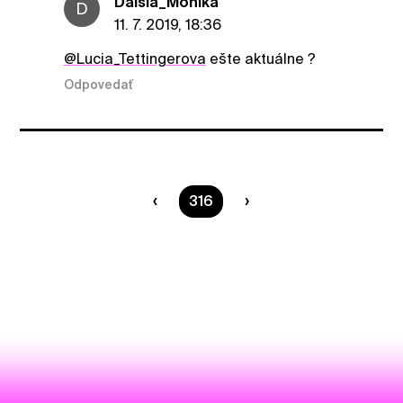
Dalsia_Monika
D
11. 7. 2019, 18:36
@Lucia_Tettingerova
ešte aktuálne ?
Odpovedať
Ste na strane
316