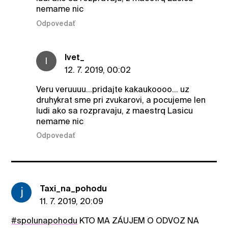
nemame nic
Odpovedať
Ivet_
I
12. 7. 2019, 00:02
Veru veruuuu...pridajte kakaukoooo... uz
druhykrat sme pri zvukarovi, a pocujeme len
ludi ako sa rozpravaju, z maestrq Lasicu
nemame nic
Odpovedať
Taxi_na_pohodu
11. 7. 2019, 20:09
#spolunapohodu
KTO MA ZÁUJEM O ODVOZ NA