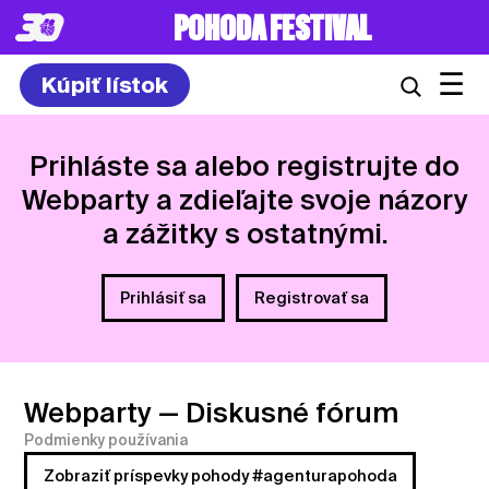
POHODA FESTIVAL
☰
Kúpiť lístok
Prihláste sa alebo registrujte do
Webparty a zdieľajte svoje názory
a zážitky s ostatnými.
Prihlásiť sa
Registrovať sa
Webparty
— Diskusné fórum
Podmienky používania
Zobraziť príspevky pohody #agenturapohoda