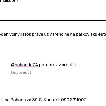
mail.com
den volny listok prave uz v trencine na parkovisku es
@pohoodaZA
potom uz v areali :)
Odpovedať
ok na Pohodu za 89 €. Kontakt: 0902 311007