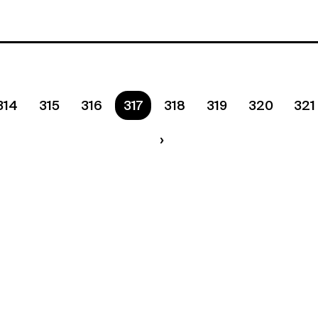
314
315
316
Ste na strane
317
318
319
320
321