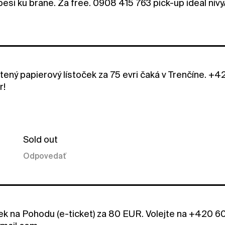
pesi ku brane. Za free. 0908 415 763 pick-up ideal niv
ený papierový lístoček za 75 evri čaká v Trenčíne.
r!
Sold out
Odpovedať
ek na Pohodu (e-ticket) za 80 EUR. Volejte na +420 6