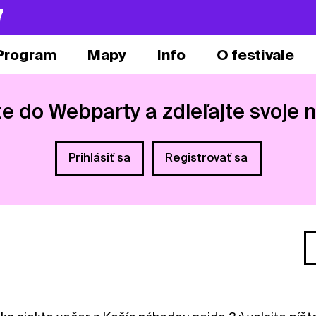
7
Program
Mapy
Info
O festivale
te do Webparty a zdieľajte svoje 
Prihlásiť sa
Registrovať sa