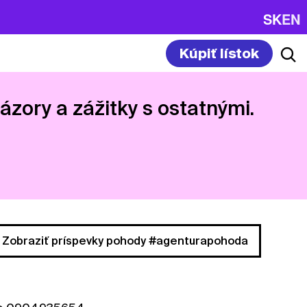
SK
EN
Kúpiť lístok
názory a zážitky s ostatnými.
Zobraziť príspevky pohody #agenturapohoda