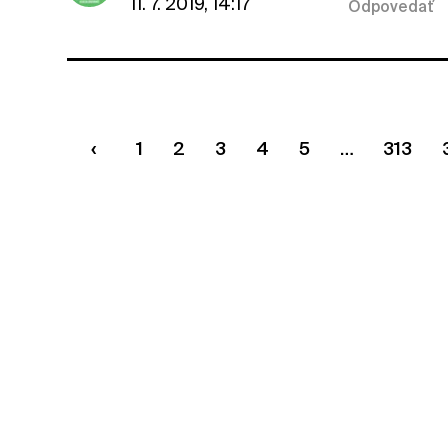
11. 7. 2019, 14:17
Odpovedať
1
2
3
4
5
313