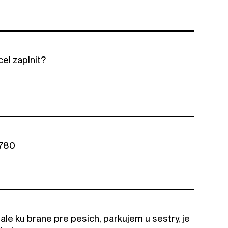
el zaplnit?
5780
le ku brane pre pesich, parkujem u sestry, je