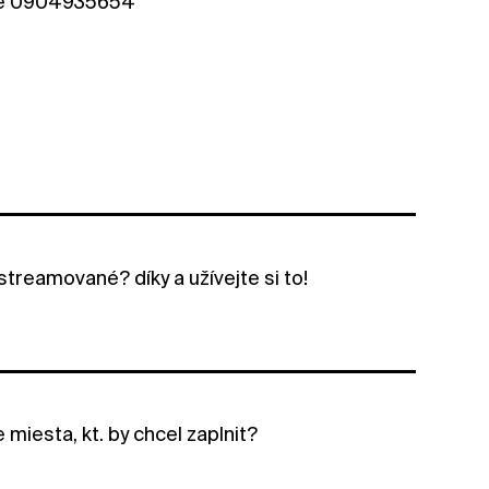
íšte 0904935654
streamované? díky a užívejte si to!
miesta, kt. by chcel zaplnit?