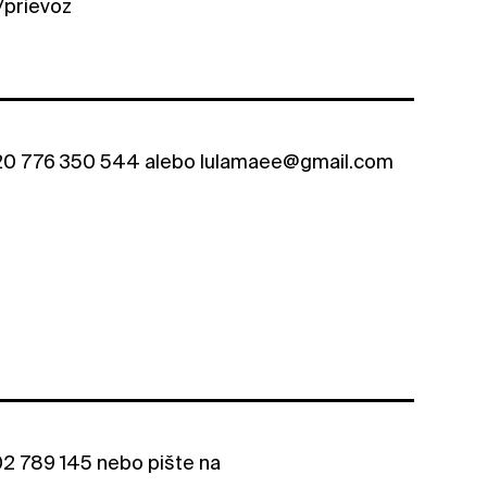
y/prievoz
 +420 776 350 544 alebo lulamaee@gmail.com
02 789 145 nebo pište na