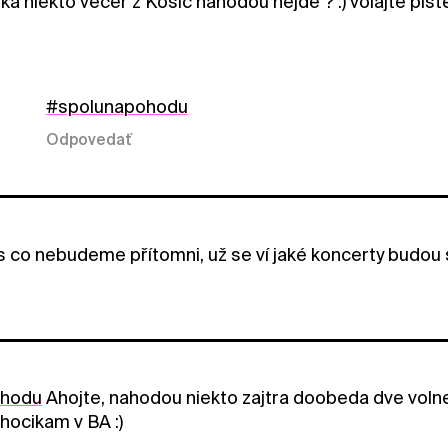
ka niekto večer z Košíc náhodou nejde ? :) volajte p
#spolunapohodu
Odpovedať
ás co nebudeme přítomni, už se ví jaké koncerty budou 
ohodu
Ahojte, nahodou niekto zajtra doobeda dve volne 
hocikam v BA :)