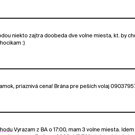
dou niekto zajtra doobeda dve volne miesta, kt. by chc
hocikam :)
mok, priaznivá cena! Brána pre peších volaj 090379
ohodu
Vyrazam z BA o 17:00, mam 3 volne miesta. Idem a