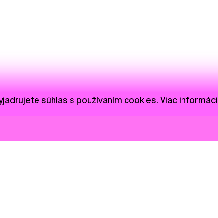
jadrujete súhlas s používaním cookies.
Viac informáci
Novinky
Darujte
Privacy Policy
NGO
Press
Ambass
Gastro
Visual S
Market zóna