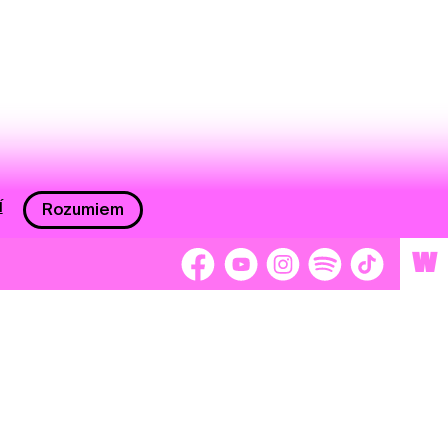
í
Rozumiem
W
 nám 2 %
Brigádnici
Dobrovoľníci
adors
Separátori
tage