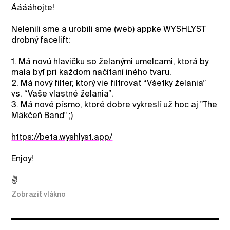
Ááááhojte!
Nelenili sme a urobili sme (web) appke WYSHLYST
drobný facelift:
1. Má novú hlavičku so želanými umelcami, ktorá by
mala byť pri každom načítaní iného tvaru.
2. Má nový filter, ktorý vie filtrovať “Všetky želania”
vs. “Vaše vlastné želania”.
3. Má nové písmo, ktoré dobre vykreslí už hoc aj "The
Mäkčeň Band" ;)
https://beta.wyshlyst.app/
Enjoy!
✌️
Zobraziť vlákno