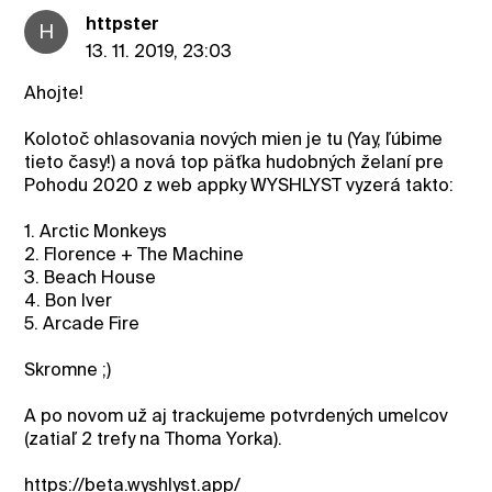
httpster
H
13. 11. 2019, 23:03
Ahojte!
Kolotoč ohlasovania nových mien je tu (Yay, ľúbime
tieto časy!) a nová top päťka hudobných želaní pre
Pohodu 2020 z web appky WYSHLYST vyzerá takto:
1. Arctic Monkeys
2. Florence + The Machine
3. Beach House
4. Bon Iver
5. Arcade Fire
Skromne ;)
A po novom už aj trackujeme potvrdených umelcov
(zatiaľ 2 trefy na Thoma Yorka).
https://beta.wyshlyst.app/