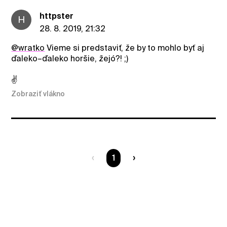
httpster
H
28. 8. 2019, 21:32
@wratko
Vieme si predstaviť, že by to mohlo byť aj
ďaleko–ďaleko horšie, žejó?! ;)
✌️
Zobraziť vlákno
Ste na strane
1