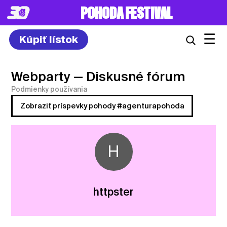
POHODA FESTIVAL
☰
Kúpiť lístok
Webparty
— Diskusné fórum
Podmienky používania
Zobraziť príspevky pohody #agenturapohoda
H
httpster