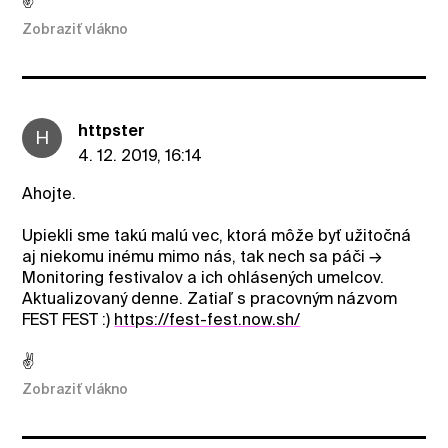
✌️
Zobraziť vlákno
httpster
H
4. 12. 2019, 16:14
Ahojte.
Upiekli sme takú malú vec, ktorá môže byť užitočná
aj niekomu inému mimo nás, tak nech sa páči →
Monitoring festivalov a ich ohlásených umelcov.
Aktualizovaný denne. Zatiaľ s pracovným názvom
FEST FEST :)
https://fest-fest.now.sh/
✌️
Zobraziť vlákno