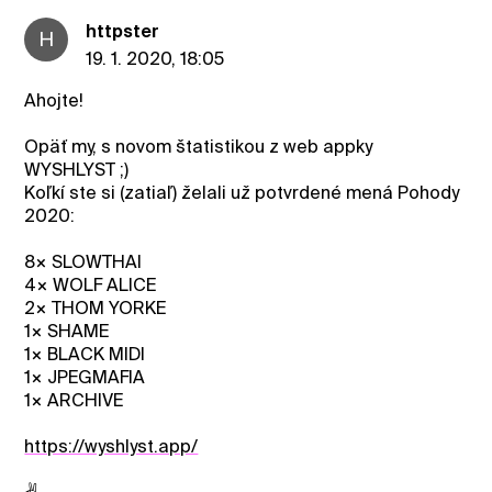
httpster
H
19. 1. 2020, 18:05
Ahojte!
Opäť my, s novom štatistikou z web appky
WYSHLYST ;)
Koľkí ste si (zatiaľ) želali už potvrdené mená Pohody
2020:
8× SLOWTHAI
4× WOLF ALICE
2× THOM YORKE
1× SHAME
1× BLACK MIDI
1× JPEGMAFIA
1× ARCHIVE
https://wyshlyst.app/