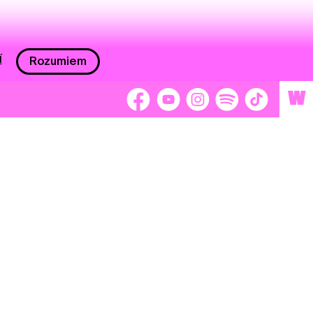
í
Rozumiem
W
 nám 2 %
Brigádnici
Dobrovoľníci
adors
Separátori
tage