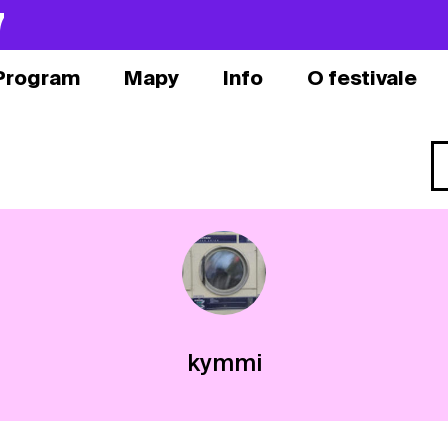
7
Program
Mapy
Info
O festivale
kymmi