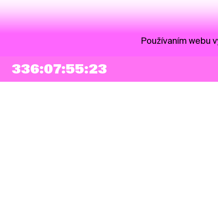
Používaním webu vy
336:07:55:23
NEWSLETTER
Prihlásiť sa
Súhlasím so zapísaním mojej e-mailovej adresy do Pohoda Newslettra a
využívaním na marketingové účely.