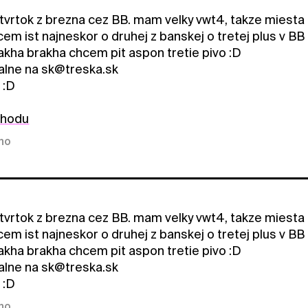
tvrtok z brezna cez BB. mam velky vwt4, takze miesta d
em ist najneskor o druhej z banskej o tretej plus v BB
akha brakha chcem pit aspon tretie pivo :D
ealne na sk@treska.sk
 :D
ohodu
kno
tvrtok z brezna cez BB. mam velky vwt4, takze miesta d
em ist najneskor o druhej z banskej o tretej plus v BB
akha brakha chcem pit aspon tretie pivo :D
ealne na sk@treska.sk
 :D
kno