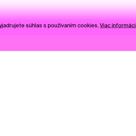
jadrujete súhlas s používaním cookies.
Viac informáci
Novinky
Darujte
Privacy Policy
NGO
Press
Ambass
Gastro
Visual S
Market zóna