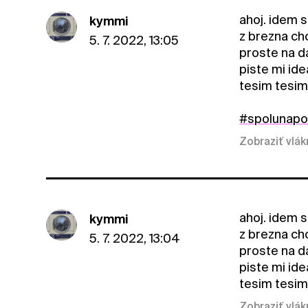
ahoj. idem s
kymmi
z brezna chc
5. 7. 2022, 13:05
proste na d
piste mi id
tesim tesim
#spolunap
Zobraziť vlá
ahoj. idem s
kymmi
z brezna chc
5. 7. 2022, 13:04
proste na d
piste mi id
tesim tesim
Zobraziť vlá