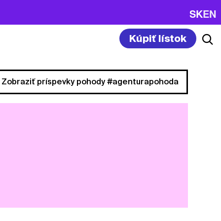
SK
EN
Kúpiť lístok
Zobraziť príspevky pohody #agenturapohoda