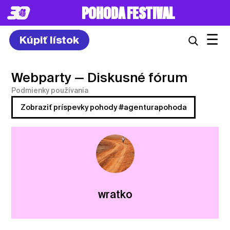
POHODA FESTIVAL
☰
Kúpiť lístok
Webparty
— Diskusné fórum
Podmienky používania
Zobraziť príspevky pohody #agenturapohoda
wratko