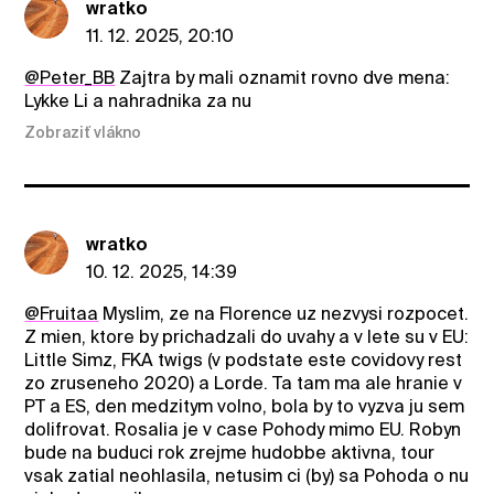
wratko
11. 12. 2025, 20:10
@Peter_BB
Zajtra by mali oznamit rovno dve mena:
Lykke Li a nahradnika za nu
Zobraziť vlákno
wratko
10. 12. 2025, 14:39
@Fruitaa
Myslim, ze na Florence uz nezvysi rozpocet.
Z mien, ktore by prichadzali do uvahy a v lete su v EU:
Little Simz, FKA twigs (v podstate este covidovy rest
zo zruseneho 2020) a Lorde. Ta tam ma ale hranie v
PT a ES, den medzitym volno, bola by to vyzva ju sem
dolifrovat. Rosalia je v case Pohody mimo EU. Robyn
bude na buduci rok zrejme hudobbe aktivna, tour
vsak zatial neohlasila, netusim ci (by) sa Pohoda o nu