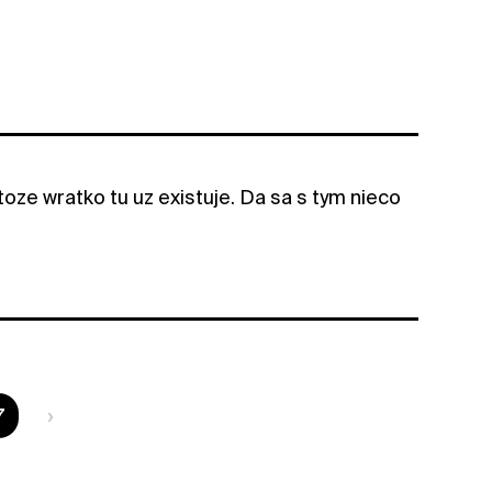
toze wratko tu uz existuje. Da sa s tym nieco
te na strane
7