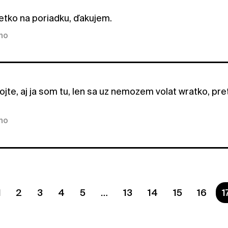
tko na poriadku, ďakujem.
kno
jte, aj ja som tu, len sa uz nemozem volat wratko, pre
kno
1
2
3
4
5
13
14
15
16
S
1