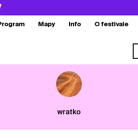
7
Program
Mapy
Info
O festivale
wratko