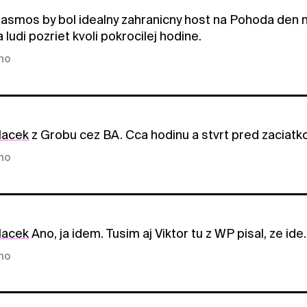
asmos by bol idealny zahranicny host na Pohoda den na 
a ludi pozriet kvoli pokrocilej hodine.
kno
lacek
z Grobu cez BA. Cca hodinu a stvrt pred zaciat
kno
lacek
Ano, ja idem. Tusim aj Viktor tu z WP pisal, ze ide.
kno