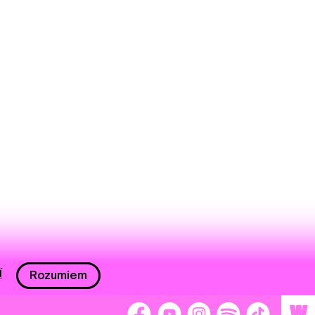
í
Rozumiem
W