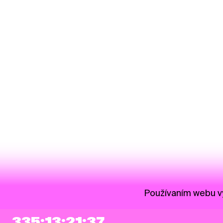
Používaním webu vy
335:13:21:36