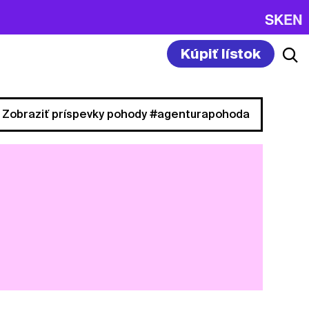
SK
EN
Kúpiť lístok
Zobraziť príspevky pohody #agenturapohoda