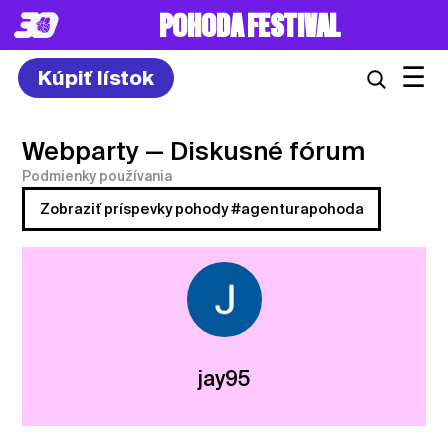
POHODA FESTIVAL
☰
Kúpiť lístok
Webparty
— Diskusné fórum
Podmienky používania
Zobraziť príspevky pohody #agenturapohoda
jay95