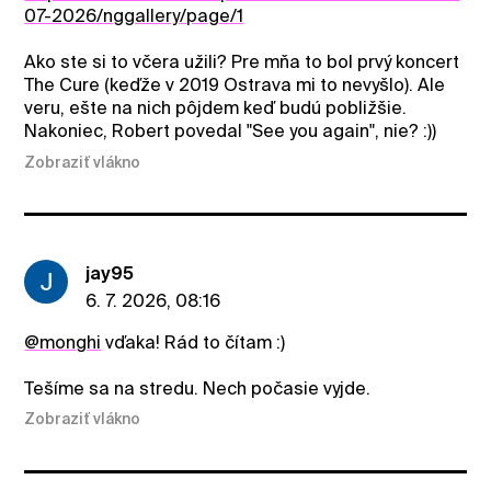
07-2026/nggallery/page/1
Ako ste si to včera užili? Pre mňa to bol prvý koncert
The Cure (keďže v 2019 Ostrava mi to nevyšlo). Ale
veru, ešte na nich pôjdem keď budú pobližšie.
Nakoniec, Robert povedal "See you again", nie? :))
Zobraziť vlákno
jay95
6. 7. 2026, 08:16
@monghi
vďaka! Rád to čítam :)
Tešíme sa na stredu. Nech počasie vyjde.
Zobraziť vlákno