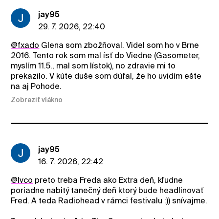
jay95
29. 7. 2026, 22:40
@fxado
Glena som zbožňoval. Videl som ho v Brne
2016. Tento rok som mal ísť do Viedne (Gasometer,
myslím 11.5., mal som lístok), no zdravie mi to
prekazilo. V kúte duše som dúfal, že ho uvidím ešte
na aj Pohode.
Zobraziť vlákno
jay95
16. 7. 2026, 22:42
@Ivco
preto treba Freda ako Extra deň, kľudne
poriadne nabitý tanečný deň ktorý bude headlinovať
Fred. A teda Radiohead v rámci festivalu :)) snívajme.