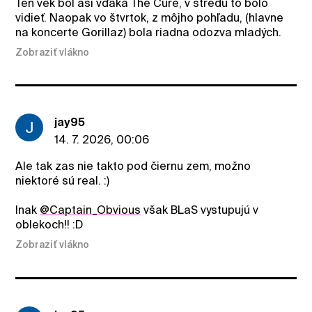
Ten vek bol asi vďaka The Cure, v stredu to bolo
vidieť. Naopak vo štvrtok, z môjho pohľadu, (hlavne
na koncerte Gorillaz) bola riadna odozva mladých.
Zobraziť vlákno
jay95
14. 7. 2026, 00:06
Ale tak zas nie takto pod čiernu zem, možno
niektoré sú real. :)
Inak
@Captain_Obvious
však BLaS vystupujú v
oblekoch!! :D
Zobraziť vlákno