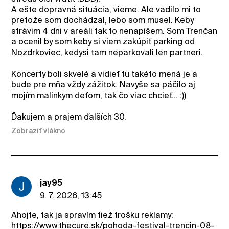
A ešte dopravná situácia, vieme. Ale vadilo mi to
pretože som dochádzal, lebo som musel. Keby
strávim 4 dni v areáli tak to nenapíšem. Som Trenčan
a ocenil by som keby si viem zakúpiť parking od
Nozdrkoviec, kedysi tam neparkovali len partneri.
Koncerty boli skvelé a vidieť tu takéto mená je a
bude pre mňa vždy zážitok. Navyše sa páčilo aj
mojím malinkym deťom, tak čo viac chcieť... :))
Ďakujem a prajem ďalších 30.
Zobraziť vlákno
jay95
9. 7. 2026, 13:45
Ahojte, tak ja spravím tiež trošku reklamy:
https://www.thecure.sk/pohoda-festival-trencin-08-