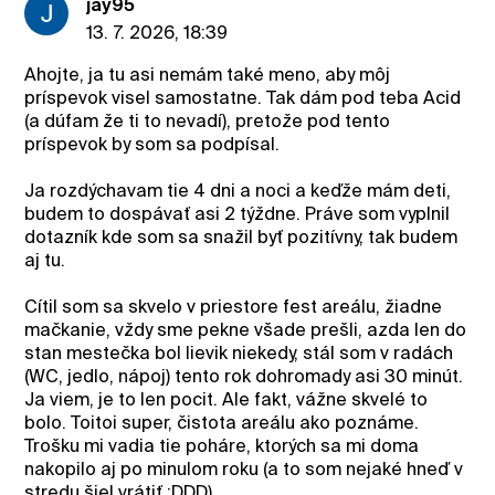
jay95
13. 7. 2026, 18:39
Ahojte, ja tu asi nemám také meno, aby môj
príspevok visel samostatne. Tak dám pod teba Acid
(a dúfam že ti to nevadí), pretože pod tento
príspevok by som sa podpísal.
Ja rozdýchavam tie 4 dni a noci a keďže mám deti,
budem to dospávať asi 2 týždne. Práve som vyplnil
dotazník kde som sa snažil byť pozitívny, tak budem
aj tu.
Cítil som sa skvelo v priestore fest areálu, žiadne
mačkanie, vždy sme pekne všade prešli, azda len do
stan mestečka bol lievik niekedy, stál som v radách
(WC, jedlo, nápoj) tento rok dohromady asi 30 minút.
Ja viem, je to len pocit. Ale fakt, vážne skvelé to
bolo. Toitoi super, čistota areálu ako poznáme.
Trošku mi vadia tie poháre, ktorých sa mi doma
nakopilo aj po minulom roku (a to som nejaké hneď v
stredu šiel vrátiť :DDD).