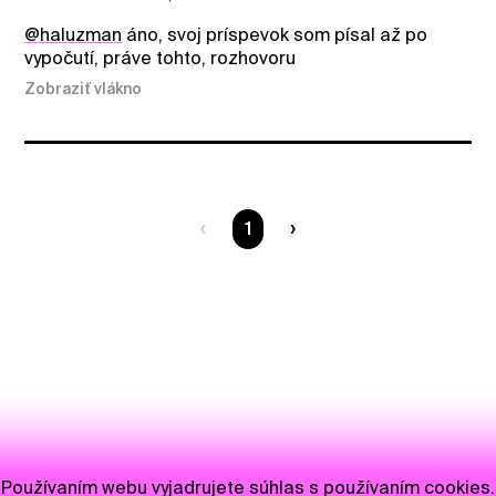
@haluzman
áno, svoj príspevok som písal až po
vypočutí, práve tohto, rozhovoru
Zobraziť vlákno
Ste na strane
1
Používaním webu vyjadrujete súhlas s používaním cookies.