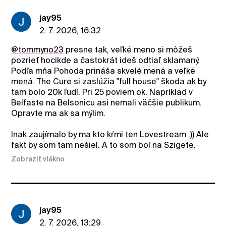
jay95
2. 7. 2026, 16:32
@tommyno23
presne tak, veľké meno si môžeš
pozrieť hocikde a častokrát ideš odtiaľ sklamaný.
Podľa mňa Pohoda prináša skvelé mená a veľké
mená. The Cure si zaslúžia "full house" škoda ak by
tam bolo 20k ľudí. Pri 25 poviem ok. Napríklad v
Belfaste na Belsonicu asi nemali väčšie publikum.
Opravte ma ak sa mýlim.
Inak zaujímalo by ma kto kŕmi ten Lovestream :)) Ale
fakt by som tam nešiel. A to som bol na Szigete.
Zobraziť vlákno
jay95
2. 7. 2026, 13:29