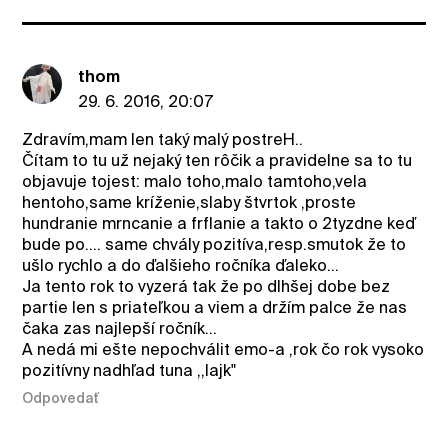
thom
29. 6. 2016, 20:07
Zdravím,mam len taký malý postreH..
Čítam to tu už nejaký ten rôčik a pravidelne sa to tu
objavuje tojest: malo toho,malo tamtoho,vela
hentoho,same kríženie,slaby štvrtok ,proste
hundranie mrncanie a frflanie a takto o 2tyzdne keď
bude po.... same chvály pozitíva,resp.smutok že to
ušlo rychlo a do ďalšieho ročníka ďaleko...
Ja tento rok to vyzerá tak že po dlhšej dobe bez
partie len s priateľkou a viem a držím palce že nas
čaka zas najlepší ročník...
A nedá mi ešte nepochválit emo-a ,rok čo rok vysoko
pozitívny nadhľad tuna ,,lajk"
Odpovedať