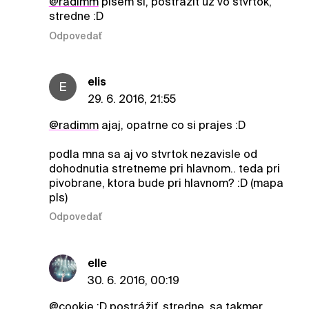
@radimm
pisem si, postrazit uz vo stvrtok,
stredne :D
Odpovedať
elis
E
29. 6. 2016, 21:55
@radimm
ajaj, opatrne co si prajes :D
podla mna sa aj vo stvrtok nezavisle od
dohodnutia stretneme pri hlavnom.. teda pri
pivobrane, ktora bude pri hlavnom? :D (mapa
pls)
Odpovedať
elle
30. 6. 2016, 00:19
@cookie
:D postrážiť, stredne. sa takmer