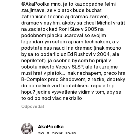
@AkaPoolka
mno, je to kazdopadne felmi
zaujimave, ze v piatok bude buchat
zahranicne techno aj dramac zaroven,
dramac v nay hm, akoby sa chcel Michal vratit
na zaciatok ked Roni Size v 2005 na
podobnom placku ucaroval so svojim
legendarnym setom aj nam technakom, a v
podstate nas naucil na dramac (inak mozno
by sa to podarilo uz Ed Rushovi v 2004, ale
nepriletel:), ja osobne by som ho prijal v
sobotu miesto Veca v SLSP, ale tak zrejme
musi hrat v piatok... inak nechapem, preco hra
B-Complex pred Shadowom, z rezkej dnbteky
do pomalych vod turntablism-trapu a trip
hopu? jedine vysvetlenie vidim v tom, aby sa
to od polnoci viac nekrizilo
Odpovedať
AkaPoolka