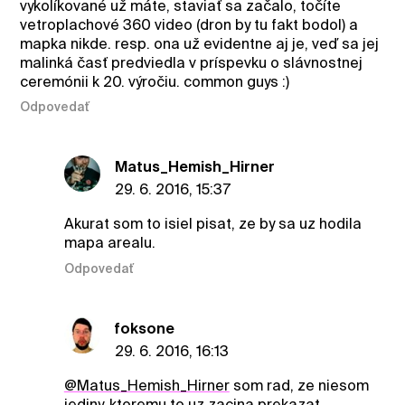
vykolíkované už máte, staviať sa začalo, točíte
vetroplachové 360 video (dron by tu fakt bodol) a
mapka nikde. resp. ona už evidentne aj je, veď sa jej
malinká časť predviedla v príspevku o slávnostnej
ceremónii k 20. výročiu. common guys :)
Odpovedať
Matus_Hemish_Hirner
29. 6. 2016, 15:37
Akurat som to isiel pisat, ze by sa uz hodila
mapa arealu.
Odpovedať
foksone
29. 6. 2016, 16:13
@Matus_Hemish_Hirner
som rad, ze niesom
jediny, ktoremu to uz zacina prekazat...