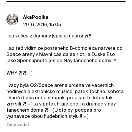
AkaPoolka
29. 6. 2016, 15:05
..su velice zklamany (spis aj nasrany) !!!
..az ted vidim ze posraneho B-complexa narvete do
Space areny v hlavni cas da se rict...a DJske Eso
jako Spor supnete jen do Nay tanecneho domu ?!
WHY ?!?! =(
..vzdy byla O2/Space arena urcena ve vecernich
hodinych elektronicke muzice..patek Techno..sobota
Drum'n'bass nebo naopak..proc ste to letos tak
zmrsili ?! =( ..a v patek hraje oboji a drumec v nay
tanecnem dome ?! =( ..toto byl podpas pro
vyznavace obou hudebnich stylu !! =(
Odpovedať