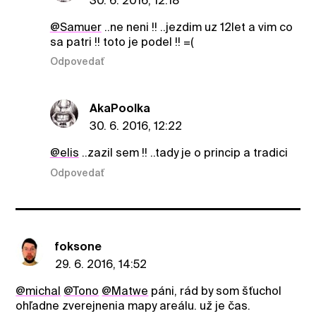
30. 6. 2016, 12:18
@Samuer
..ne neni !! ..jezdim uz 12let a vim co
sa patri !! toto je podel !! =(
Odpovedať
AkaPoolka
30. 6. 2016, 12:22
@elis
..zazil sem !! ..tady je o princip a tradici
Odpovedať
foksone
29. 6. 2016, 14:52
@michal
@Tono
@Matwe
páni, rád by som šťuchol
ohľadne zverejnenia mapy areálu. už je čas.