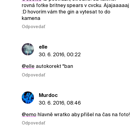
rovná fotke britney spears v cvcku. Ajajaaaaaj
:D hovorím vám the gin a vytesat to do
kamena
Odpovedať
elle
30. 6. 2016, 00:22
@elle
autokorekt *ban
Odpovedať
Murdoc
30. 6. 2016, 08:46
@emo
hlavně wratko aby přišel na čas na foto!
Odpovedať