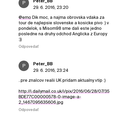
Peter_BB
P
29. 6. 2016, 23:20
@emo
Dik moc, a najma obrovska vdaka za
tour de najlepsie slovenske a kosicke pivo :) v
pondelok, s Misom98 sme dali este jedno
posledne na druhy odchod Anglicka z Europy
:))
Odpovedať
Peter_BB
P
29. 6. 2016, 23:24
..pre znalcov realii UK pridam aktualny vtip :)
http://i.dailymail.co.uk/i/pix/2016/06/28/07/35
BDE77C00000578-0-image-a-
2_1467095635606.jpg
Odpovedať