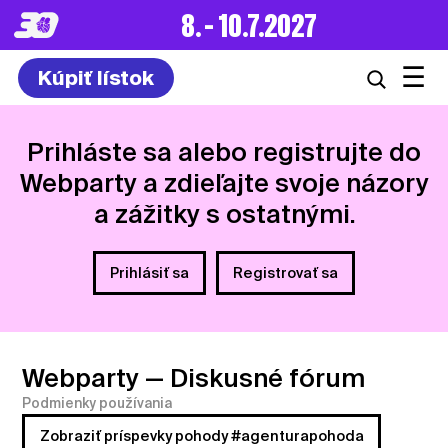
8. – 10.7.2027
☰
Kúpiť lístok
Prihláste sa alebo registrujte do
Webparty a zdieľajte svoje názory
a zážitky s ostatnými.
Prihlásiť sa
Registrovať sa
Webparty
— Diskusné fórum
Podmienky používania
Zobraziť príspevky pohody #agenturapohoda