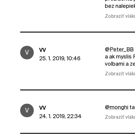
bez nalepiek
Zobraziť vlá
@Peter_BB
VV
V
a ak myslis
25. 1. 2019, 10:46
volbami a z
Zobraziť vlá
@monghi
ta
VV
V
24. 1. 2019, 22:34
Zobraziť vlá