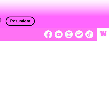
í
Rozumiem
W
 nám 2 %
Brigádnici
Dobrovoľníci
adors
Separátori
tage