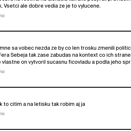
. Vsetci ale dobre vedia ze je to vylucene.
kno
mne sa vobec nezda ze by co len trosku zmenili politi
 Fera Sebeja tak zase zabudas na kontext co ich strane
e vlastne on vytvoril sucasnu ficovladu a podla jeho s
kno
k to citim a na letisku tak robim aj ja
kno