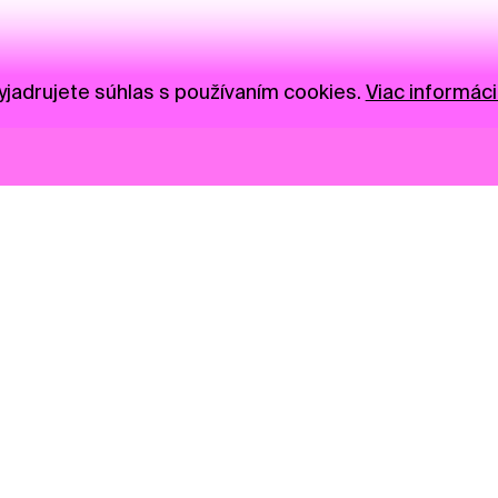
jadrujete súhlas s používaním cookies.
Viac informáci
Novinky
Darujte
Privacy Policy
NGO
Press
Ambass
Gastro
Visual S
Market zóna