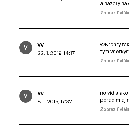
a nazory na 
Zobraziť vlá
@Krpaty
tak
VV
V
tym vsetkym
22. 1. 2019, 14:17
Zobraziť vlá
no vidis ako
VV
V
poradim aj 
8. 1. 2019, 17:32
Zobraziť vlá