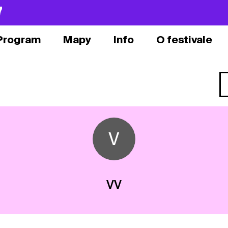
7
Program
Mapy
Info
O festivale
V
VV