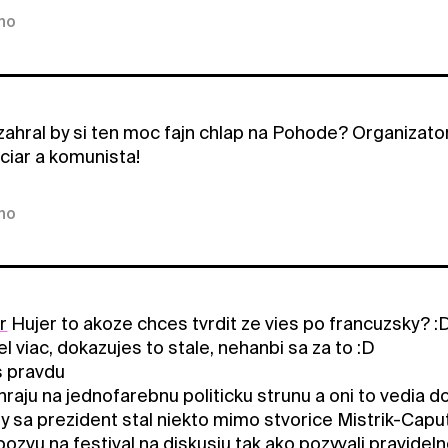
kno
zahral by si ten moc fajn chlap na Pohode? Organizat
ciar a komunista!
kno
r
Hujer to akoze chces tvrdit ze vies po francuzsky? :
el viac, dokazujes to stale, nehanbi sa za to :D
s pravdu
raju na jednofarebnu politicku strunu a oni to vedia d
 by sa prezident stal niekto mimo stvorice Mistrik-Ca
ozvu na festival na diskusiu tak ako pozyvali pravidel