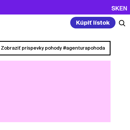
SK
EN
Kúpiť lístok
Zobraziť príspevky pohody #agenturapohoda