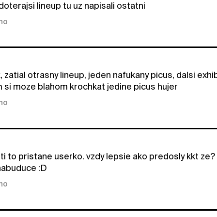
doterajsi lineup tu uz napisali ostatni
kno
, zatial otrasny lineup, jeden nafukany picus, dalsi exhi
 si moze blahom krochkat jedine picus hujer
kno
 ti to pristane userko. vzdy lepsie ako predosly kkt ze?
nabuduce :D
kno