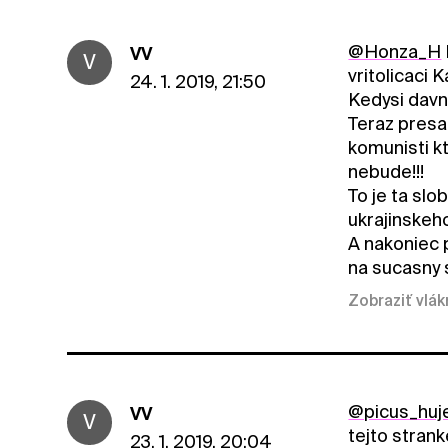
@Honza_H
VV
V
vritolicaci 
24. 1. 2019, 21:50
Kedysi davno
Teraz presa
komunisti k
nebude!!!
To je ta sl
ukrajinskeh
A nakoniec
na sucasny 
Zobraziť vlá
@picus_huj
VV
V
tejto stran
23. 1. 2019, 20:04