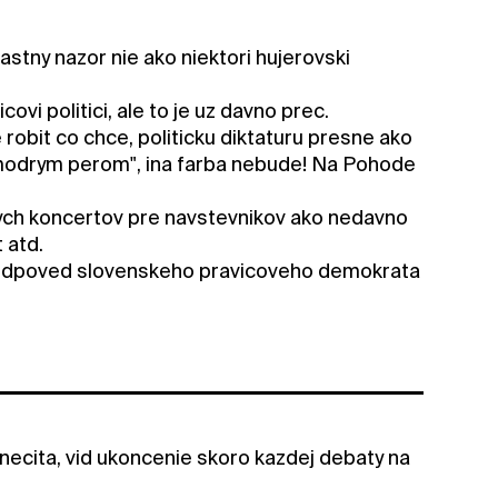
stny nazor nie ako niektori hujerovski
ovi politici, ale to je uz davno prec.
robit co chce, politicku diktaturu presne ako
ci modrym perom", ina farba nebude! Na Pohode
ckych koncertov pre navstevnikov ako nedavno
 atd.
 odpoved slovenskeho pravicoveho demokrata
o necita, vid ukoncenie skoro kazdej debaty na