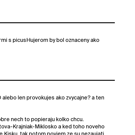
ormi s picusHujerom by bol oznaceny ako
D alebo len provokujes ako zvycajne? a ten
obre nech to popieraju kolko chcu.
putova-Krajniak-Miklosko a ked toho noveho
ne Kisku, tak potom poviem ze su nezaujati,