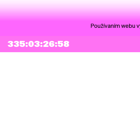
Používaním webu vy
335:03:26:58
NEWSLETTER
Prihlásiť sa
Súhlasím so zapísaním mojej e-mailovej adresy do Pohoda Newslettra a
využívaním na marketingové účely.