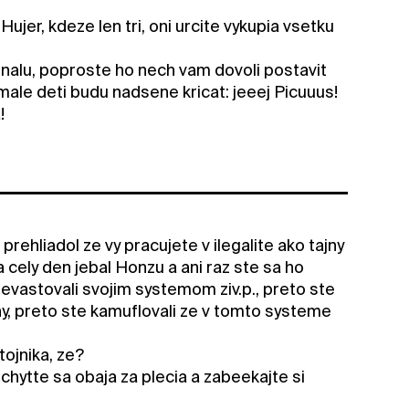
jer, kdeze len tri, oni urcite vykupia vsetku
nalu, poproste ho nech vam dovoli postavit
 male deti budu nadsene kricat: jeeej Picuuus!
!
prehliadol ze vy pracujete v ilegalite ako tajny
 cely den jebal Honzu a ani raz ste sa ho
devastovali svojim systemom ziv.p., preto ste
ny, preto ste kamuflovali ze v tomto systeme
ojnika, ze?
chytte sa obaja za plecia a zabeekajte si