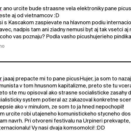
r
ano urcite bude straasne vela elektroniky pane picusHu
 este aj od vietnamcov :D
i s Kascakom zaspievate na hlavnom podiu internacio
vec, nadpis tam ani ziadny nemusi byt aj tak vsetci aj
 coho vas poznaju? Podla vasho picushujerieho pindika
kno
r
jaaaj prepacte mi to pane picusHujer, ja som to nazaj 
omunista v tom hnusnom kapitalizme, preto ste tu vcera
reto ste mu opisoval ako strasne socialisticke zasahy 
cialisticky system potieral az zakazoval konkretne sce
 lepsie ako v minulom, ze som to ja hned nepochopil!
m urcite robi utajeneho komunistickeho stycneho dost
m navrh. Pri otvoreni festivalu na Urpineri prekvapte, 
ternacionalu! Vy nasi dvaja komsomolci! :DD