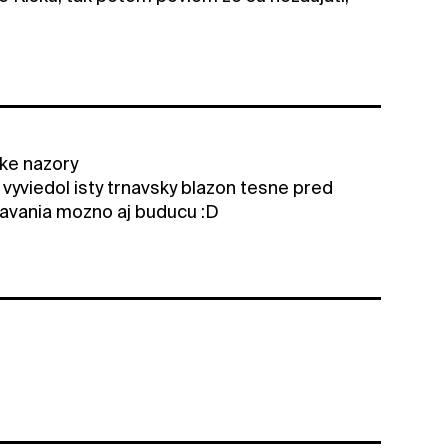
cke nazory
 vyviedol isty trnavsky blazon tesne pred
pravania mozno aj buducu :D