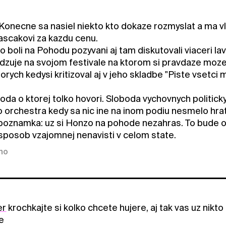
Konecne sa nasiel niekto kto dokaze rozmyslat a ma vla
Kascakovi za kazdu cenu.
 boli na Pohodu pozyvani aj tam diskutovali viaceri lavic
dzuje na svojom festivale na ktorom si pravdaze moze 
torych kedysi kritizoval aj v jeho skladbe "Piste vset
oboda o ktorej tolko hovori. Sloboda vychovnych politi
o orchestra kedy sa nic ine na inom podiu nesmelo hrat
 poznamka: uz si Honzo na pohode nezahras. To bude
sposob vzajomnej nenavisti v celom state.
kno
er
krochkajte si kolko chcete hujere, aj tak vas uz nikt
ke