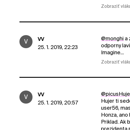
Zobraziť vlá
@monghi
a 
VV
V
odporny lavi
25. 1. 2019, 22:23
Imagine...
Zobraziť vlá
@picusHuje
VV
V
Hujer ti sed
25. 1. 2019, 20:57
user56, ma
Honza, ano h
Priklad. Ak
prezidenta p