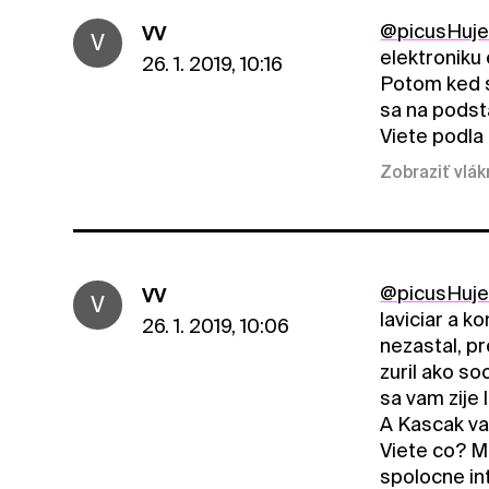
@picusHuje
VV
V
elektroniku
26. 1. 2019, 10:16
Potom ked s
sa na podsta
Viete podla
Zobraziť vlá
@picusHuje
VV
V
laviciar a k
26. 1. 2019, 10:06
nezastal, p
zuril ako so
sa vam zije
A Kascak va
Viete co? Ma
spolocne in