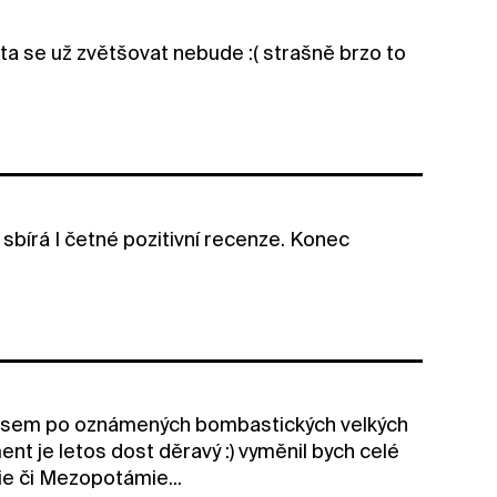
ta se už zvětšovat nebude :( strašně brzo to
 sbírá I četné pozitivní recenze. Konec
al jsem po oznámených bombastických velkých
ent je letos dost děravý :) vyměnil bych celé
ie či Mezopotámie...