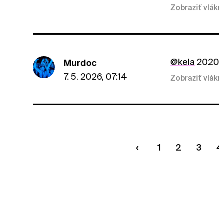
Zobraziť vlá
@kela
2020 
Murdoc
7. 5. 2026, 07:14
Zobraziť vlá
1
2
3