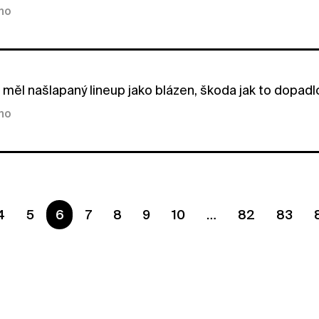
kno
měl našlapaný lineup jako blázen, škoda jak to dopadl
kno
4
5
Ste na strane
6
7
8
9
10
82
83