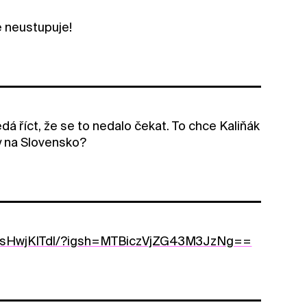
se neustupuje!
edá říct, že se to nedalo čekat. To chce Kaliňák
y na Slovensko?
DYsHwjKITdl/?igsh=MTBiczVjZG43M3JzNg==