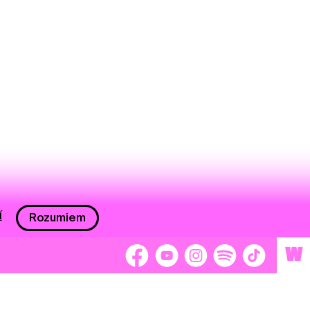
í
Rozumiem
W