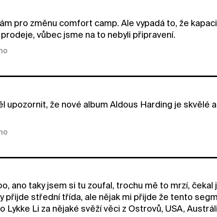
edám pro změnu comfort camp. Ale vypadá to, že kapaci
 prodeje, vůbec jsme na to nebyli připravení.
kno
ěl upozornit, že nové album Aldous Harding je skvělé a
kno
, ano taky jsem si tu zoufal, trochu mě to mrzí, ček
 přijde střední třída, ale nějak mi přijde že tento segm
 Lykke Li za nějaké svěží věci z Ostrovů, USA, Austrál