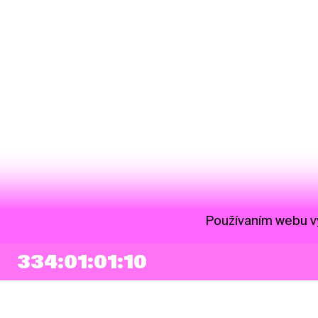
Používaním webu vy
334:01:01:10
NEWSLETTER