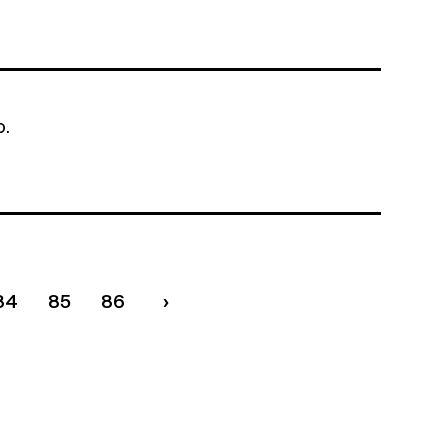
o.
84
85
86