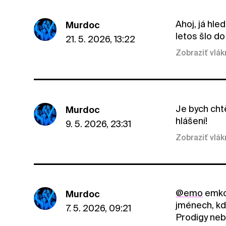
Ahoj, já hl
Murdoc
letos šlo do
21. 5. 2026, 13:22
Zobraziť vlá
Je bych cht
Murdoc
hlášení!
9. 5. 2026, 23:31
Zobraziť vlá
@emo
emkoo
Murdoc
jménech, kdy
7. 5. 2026, 09:21
Prodigy nebo