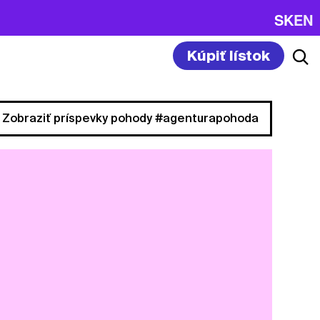
SK
EN
Kúpiť lístok
Zobraziť príspevky pohody #agenturapohoda