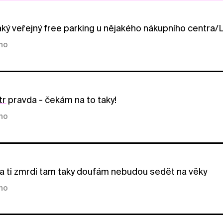
ký veřejný free parking u nějakého nákupního centra
kno
tr
pravda - čekám na to taky!
kno
a ti zmrdi tam taky doufám nebudou sedět na věky
kno