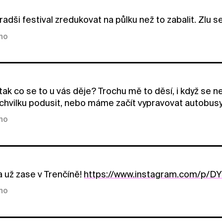
radši festival zredukovat na půlku než to zabalit. Zlu 
kno
 tak co se to u vás děje? Trochu mě to děsí, i když se n
chvilku podusit, nebo máme začít vypravovat autobus
kno
 už zase v Trenčíně!
https://www.instagram.com/p/
kno