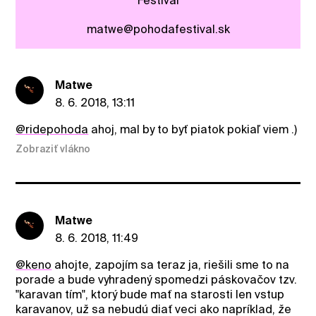
Festival
matwe@pohodafestival.sk
Matwe
8. 6. 2018, 13:11
@ridepohoda
ahoj, mal by to byť piatok pokiaľ viem .)
Zobraziť vlákno
Matwe
8. 6. 2018, 11:49
@keno
ahojte, zapojím sa teraz ja, riešili sme to na
porade a bude vyhradený spomedzi páskovačov tzv.
"karavan tím", ktorý bude mať na starosti len vstup
karavanov, už sa nebudú diať veci ako napríklad, že