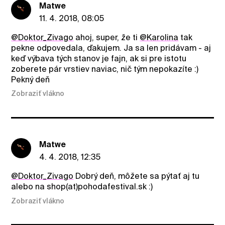
Matwe
11. 4. 2018, 08:05
@Doktor_Zivago
ahoj, super, že ti
@Karolina
tak
pekne odpovedala, ďakujem. Ja sa len pridávam - aj
keď výbava tých stanov je fajn, ak si pre istotu
zoberete pár vrstiev naviac, nič tým nepokazíte :)
Pekný deň
Zobraziť vlákno
Matwe
4. 4. 2018, 12:35
@Doktor_Zivago
Dobrý deň, môžete sa pýtať aj tu
alebo na shop(at)pohodafestival.sk :)
Zobraziť vlákno