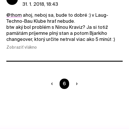
31. 1. 2018, 18:43
@thom
ahoj, neboj sa, bude to dobré :) v Laug-
Techno-Bau Klube hrať nebude.
btw aký bol problém s Ninou Kraviz? Ja si totiž
pamätám príjemne plný stan a potom Bjarkiho
changeover, ktorý určite netrval viac ako 5 minút :)
Zobraziť vlákno
Ste na strane
6