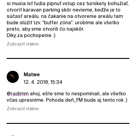
si musia ísť ľudia pípnuť vstup cez turnikety. bohužiaľ,
otvoriť karavan parking skôr nevieme, keďže je to
súčasť areálu. na čakanie na otvorenie areálu tam
bude slúžiť tzv. "buffer zóna". urobíme ale všetko
preto, aby sme otvorili čo najskôr.
Díky za pochopenie :)
Zobraziť vlákno
Matwe
12. 4. 2018, 15:34
@radimm
ahoj, ešte sme to nespomínali, ale všetko
včas upresníme. Pohoda deň_FM bude aj tento rok :)
Zobraziť vlákno