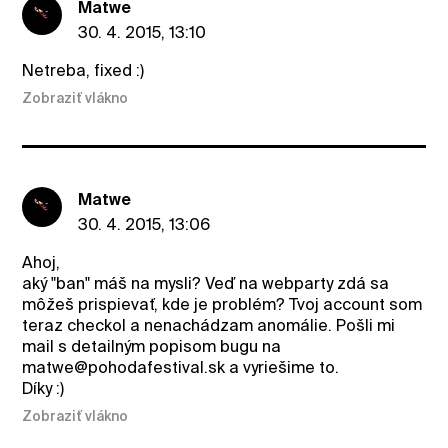
Matwe
30. 4. 2015, 13:10
Netreba, fixed :)
Zobraziť vlákno
Matwe
30. 4. 2015, 13:06
Ahoj,
aký "ban" máš na mysli? Veď na webparty zdá sa
môžeš prispievať, kde je problém? Tvoj account som
teraz checkol a nenachádzam anomálie. Pošli mi
mail s detailným popisom bugu na
matwe@pohodafestival.sk a vyriešime to.
Díky :)
Zobraziť vlákno