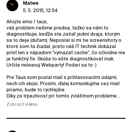
Matwe
5. 5. 2015, 12:54
Ahojte emo / taus,
váš problém riešime predsa, ťažko sa nám to
diagnostikuje, keďže ste zatiaľ jediní dvaja, ktorým
sa to deje (dúfam). Neposlal si mi tie screenshoty o
ktoré som ťa žiadal, preto náš IT technik dokázal
prísť len s nápadom "vymazať cache", čo očividne nie
je funkčný fix. Skúša to ešte diagnostikovať inak.
Určite neleavuj Webparty! Podarí sa to :)
Pre Taus som poslal mail s prihlasovacími údajmi,
nech ich skúsi. Prosím, ďalej komunikujme cez mail
priamo, bude to rýchlejšie.
Díky za trpezlivosť pri tomto zvláštnom probléme...
Zobraziť vlákno