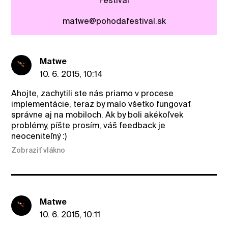
Festival
matwe@pohodafestival.sk
Matwe
10. 6. 2015, 10:14
Ahojte, zachytili ste nás priamo v procese
implementácie, teraz by malo všetko fungovať
správne aj na mobiloch. Ak by boli akékoľvek
problémy, píšte prosím, váš feedback je
neoceniteľný :)
Zobraziť vlákno
Matwe
10. 6. 2015, 10:11