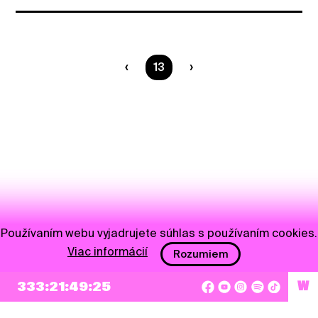
Ste na strane
13
Používaním webu vyjadrujete súhlas s používaním cookies.
Viac informácií
Rozumiem
333:21:49:25
W
NEWSLETTER