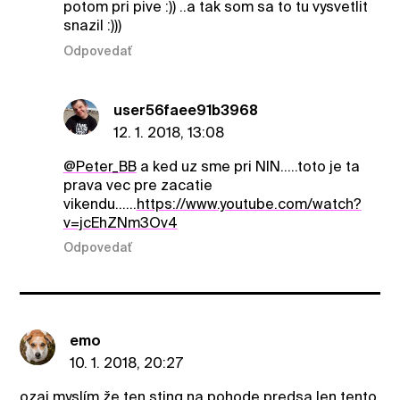
potom pri pive :)) ..a tak som sa to tu vysvetlit
snazil :)))
Odpovedať
user56faee91b3968
12. 1. 2018, 13:08
@Peter_BB
a ked uz sme pri NIN.....toto je ta
prava vec pre zacatie
vikendu......
https://www.youtube.com/watch?
v=jcEhZNm3Ov4
Odpovedať
emo
10. 1. 2018, 20:27
ozaj myslím že ten sting na pohode predsa len tento