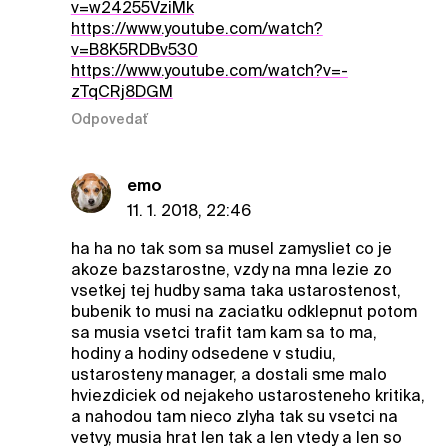
v=w24255VziMk
https://www.youtube.com/watch?
v=B8K5RDBv530
https://www.youtube.com/watch?v=-
zTqCRj8DGM
Odpovedať
emo
11. 1. 2018, 22:46
ha ha no tak som sa musel zamysliet co je
akoze bazstarostne, vzdy na mna lezie zo
vsetkej tej hudby sama taka ustarostenost,
bubenik to musi na zaciatku odklepnut potom
sa musia vsetci trafit tam kam sa to ma,
hodiny a hodiny odsedene v studiu,
ustarosteny manager, a dostali sme malo
hviezdiciek od nejakeho ustarosteneho kritika,
a nahodou tam nieco zlyha tak su vsetci na
vetvy, musia hrat len tak a len vtedy a len so