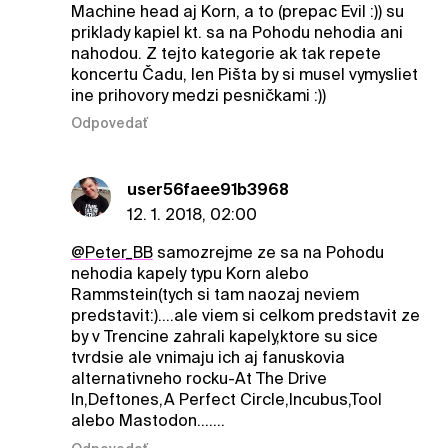
Machine head aj Korn, a to (prepac Evil :)) su
priklady kapiel kt. sa na Pohodu nehodia ani
nahodou. Z tejto kategorie ak tak repete
koncertu Čadu, len Pišta by si musel vymysliet
ine prihovory medzi pesničkami :))
Odpovedať
user56faee91b3968
12. 1. 2018, 02:00
@Peter_BB
samozrejme ze sa na Pohodu
nehodia kapely typu Korn alebo
Rammstein(tych si tam naozaj neviem
predstavit:)....ale viem si celkom predstavit ze
by v Trencine zahrali kapely,ktore su sice
tvrdsie ale vnimaju ich aj fanuskovia
alternativneho rocku-At The Drive
In,Deftones,A Perfect Circle,Incubus,Tool
alebo Mastodon.......