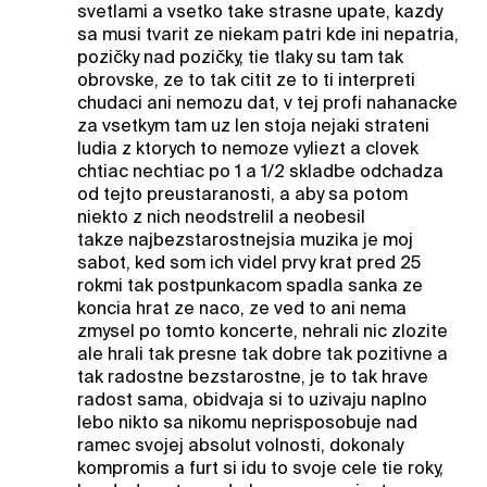
svetlami a vsetko take strasne upate, kazdy
sa musi tvarit ze niekam patri kde ini nepatria,
pozičky nad pozičky, tie tlaky su tam tak
obrovske, ze to tak citit ze to ti interpreti
chudaci ani nemozu dat, v tej profi nahanacke
za vsetkym tam uz len stoja nejaki strateni
ludia z ktorych to nemoze vyliezt a clovek
chtiac nechtiac po 1 a 1/2 skladbe odchadza
od tejto preustaranosti, a aby sa potom
niekto z nich neodstrelil a neobesil
takze najbezstarostnejsia muzika je moj
sabot, ked som ich videl prvy krat pred 25
rokmi tak postpunkacom spadla sanka ze
koncia hrat ze naco, ze ved to ani nema
zmysel po tomto koncerte, nehrali nic zlozite
ale hrali tak presne tak dobre tak pozitivne a
tak radostne bezstarostne, je to tak hrave
radost sama, obidvaja si to uzivaju naplno
lebo nikto sa nikomu neprisposobuje nad
ramec svojej absolut volnosti, dokonaly
kompromis a furt si idu to svoje cele tie roky,