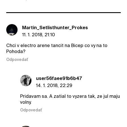
Martin_Setlisthunter_Prokes
11. 1. 2018, 21:10
Chci v electro arene tancit na Bicep co vy na to
Pohoda?
Odpovedať
user56faee91b6b47
14. 1. 2018, 22:29
Pridavam sa. A zatial to vyzera tak, ze jul maju
volny.
Odpovedať