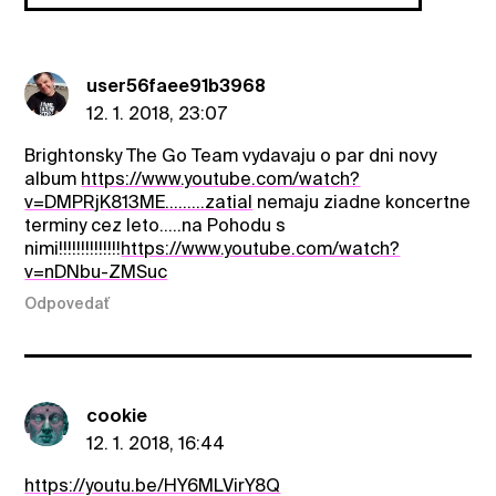
user56faee91b3968
12. 1. 2018, 23:07
Brightonsky The Go Team vydavaju o par dni novy
album
https://www.youtube.com/watch?
v=DMPRjK813ME.........zatial
nemaju ziadne koncertne
terminy cez leto.....na Pohodu s
nimi!!!!!!!!!!!!!!
https://www.youtube.com/watch?
v=nDNbu-ZMSuc
Odpovedať
cookie
12. 1. 2018, 16:44
https://youtu.be/HY6MLVirY8Q