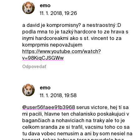
emo
11. 1. 2018, 19:26
a david je kompromisny? a nestraostný :D
podla mna to je tazký hardcore to ze hrava s
inymi hardcoreakmi ako s st. vincent to za
komprpmis nepovažujem
https://www.youtube.com/watch?
v=98KiqCJSGWw
Odpovedať
emo
11. 1. 2018, 19:58
@user56faee91b3968
serus victore, hej tí sa
mi pacili, hlavne ten chalanisko poskakujuci v
bagančiach a nohaviciach na traky ale to je
celkom sranda ze si trafil, vacsinu toho co sa
tu dava vobec nemusim a ani by som nesiel na