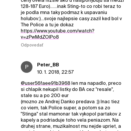
ceny ovela nizsie ako u nas(pohybuju sa medzi
128-187 Euro)......inak Sting-to co robi teraz to
je podla mna taky podmaz k uspavaniu
holubov:)...svoje najlepsie casy zazil ked bol v
The Police a tu je dokaz
https://www.youtube.com/watch?
v=zPwMdZOlPo8
Odpovedať
Peter_BB
P
10. 1. 2018, 22:57
@user56faee91b3968
len ma napadlo, preco
si chlapik nekupil listky do BA cez "resale",
stale su a po 200 eur
(mozno ze Andrej Danko predava :)) Inac tiez
co viem, tak Police super, a potom sa zo
"Stinga" stal mamonar tak vykopol partakov z
kapely a podriaduje toho vela peniazom. Na
druhej strane, muzikalnost mu nejde upriet, a