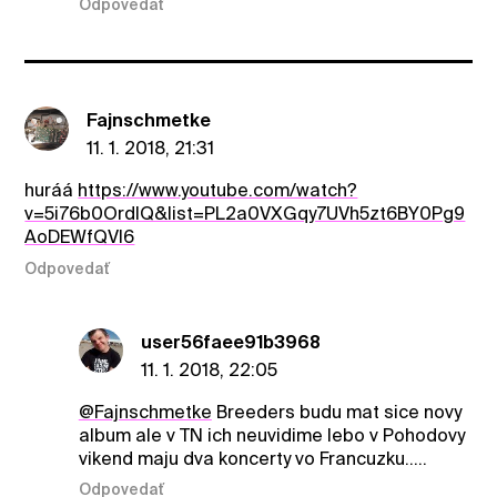
Odpovedať
Fajnschmetke
11. 1. 2018, 21:31
huráá
https://www.youtube.com/watch?
v=5i76b0OrdIQ&list=PL2a0VXGqy7UVh5zt6BY0Pg9
AoDEWfQVl6
Odpovedať
user56faee91b3968
11. 1. 2018, 22:05
@Fajnschmetke
Breeders budu mat sice novy
album ale v TN ich neuvidime lebo v Pohodovy
vikend maju dva koncerty vo Francuzku.....
Odpovedať