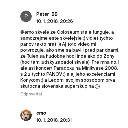
Peter_BB
P
10. 1. 2018, 20:26
@emo
skvele ze Coloseum stale funguje, a
samozrejme este skvelejsie :) vidiet tychto
panov takto hrat :)) Aj toto video mi
potvrdzuje, ako sme sa bavili pred par dnami,
ze Tulen sa hudobne hodi inde ako do Zony
(hoc tam ludsky zapadol skvele). Pre mna no.1
ale asi koncert Paradoxu na Minikvase 2008,
s 2 z tychto PANOV :) a aj jeho excelenciami
Konykom :) a Ledom, svojim sposobom prva
skutocna slovenska superskupina :)))
Odpovedať
emo
10. 1. 2018, 20:31