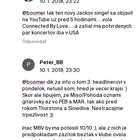
10. 1. 2018, 23:22
@boomer
tak ten novy Jackov singel sa objavil
na YouTube uz pred 5 hodinami.....vola
Connected By Love.....a zatial ma potvrdenych
par koncertov iba v USA
Odpovedať
Peter_BB
P
10. 1. 2018, 23:30
@boomer
dik za info o tom 3. headlinerovi v
pondelok, netusil som, hned je vecer krajsi :)
Skor ale tipujem, ze Miso/Pohoda oznami
gitarovky az vo FEB a MAR, tak ako pred
rokom Thurstona a Slowdive. Nestracajme
trpezlivost :))
Inac MBV by ma potesili 10/10 :), ale z nich je
predpokladam zazitok beztak v klube ovela