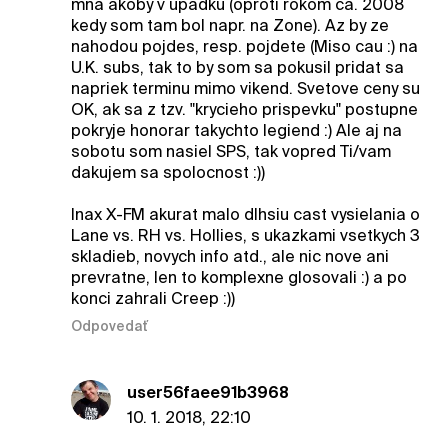
mna akoby v upadku (oproti rokom ca. 2008
kedy som tam bol napr. na Zone). Az by ze
nahodou pojdes, resp. pojdete (Miso cau :) na
U.K. subs, tak to by som sa pokusil pridat sa
napriek terminu mimo vikend. Svetove ceny su
OK, ak sa z tzv. "krycieho prispevku" postupne
pokryje honorar takychto legiend :) Ale aj na
sobotu som nasiel SPS, tak vopred Ti/vam
dakujem sa spolocnost :))
Inax X-FM akurat malo dlhsiu cast vysielania o
Lane vs. RH vs. Hollies, s ukazkami vsetkych 3
skladieb, novych info atd., ale nic nove ani
prevratne, len to komplexne glosovali :) a po
konci zahrali Creep :))
Odpovedať
user56faee91b3968
10. 1. 2018, 22:10