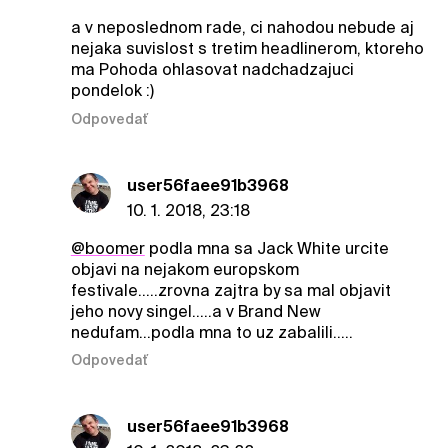
a v neposlednom rade, ci nahodou nebude aj
nejaka suvislost s tretim headlinerom, ktoreho
ma Pohoda ohlasovat nadchadzajuci
pondelok :)
Odpovedať
user56faee91b3968
10. 1. 2018, 23:18
@boomer
podla mna sa Jack White urcite
objavi na nejakom europskom
festivale.....zrovna zajtra by sa mal objavit
jeho novy singel.....a v Brand New
nedufam...podla mna to uz zabalili.....
Odpovedať
user56faee91b3968