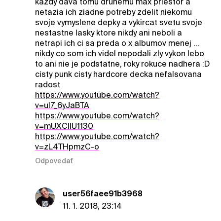
kazdy dava tomu druhemu max priestor a
netazia ich ziadne potreby zdelit niekomu
svoje vymyslene depky a vykircat svetu svoje
nestastne lasky ktore nikdy ani neboli a
netrapi ich ci sa preda o x albumov menej ...
nikdy co som ich videl nepodali zly vykon lebo
to ani nie je podstatne, roky rokuce nadhera :D
cisty punk cisty hardcore decka nefalsovana
radost
https://www.youtube.com/watch?
v=uI7_6yJaBTA
https://www.youtube.com/watch?
v=mUXCIlU1130
https://www.youtube.com/watch?
v=zL4THpmzC-o
Odpovedať
user56faee91b3968
11. 1. 2018, 23:14