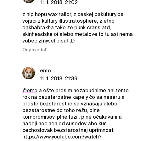
11. 1. 2018, 21:02
z hip hopu wax tailor, z ceskej pakultury psi
vojaci z kultury illustratosphere, z etno
dakhabrakha take ze punk crass atd,
skinheadske oi alebo metalove to tu asi nema
vobec zmysel pisat :D
Odpovedať
emo
11. 1. 2018, 21:39
@emo
a ešte prosim nezabudnime ani tento
rok na bezstarostne kapely čo sa neseru a
proste bezstarostne sa vznašaju alebo
bezstarostne do toho režu, plne
kompromisov, plné fuzii, plne očakavani a
nadeji hoc hen od susedov abo kus
cechoslovak bezstarostnej uprimnosti
https://www.youtube.com/watch?