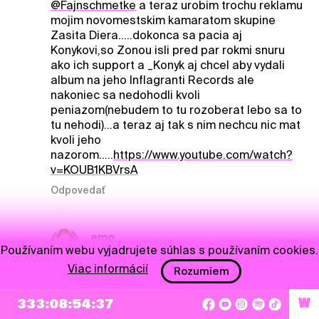
@Fajnschmetke
a teraz urobim trochu reklamu
mojim novomestskim kamaratom skupine
Zasita Diera.....dokonca sa pacia aj
Konykovi,so Zonou isli pred par rokmi snuru
ako ich support a _Konyk aj chcel aby vydali
album na jeho Inflagranti Records ale
nakoniec sa nedohodli kvoli
peniazom(nebudem to tu rozoberat lebo sa to
tu nehodi)...a teraz aj tak s nim nechcu nic mat
kvoli jeho
nazorom.....
https://www.youtube.com/watch?
v=KOUB1KBVrsA
Odpovedať
emo
Používaním webu vyjadrujete súhlas s používaním cookies.
10. 1. 2018, 22:12
Viac informácií
Rozumiem
@Fajnschmetke
joj mište, ta si skadzik chlope
:D
333:08:54:37
W
Odpovedať