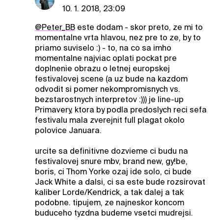
10. 1. 2018, 23:09
@Peter_BB
este dodam - skor preto, ze mi to
momentalne vrta hlavou, nez pre to ze, by to
priamo suviselo :) - to, na co sa imho
momentalne najviac oplati pockat pre
doplnenie obrazu o letnej europskej
festivalovej scene (a uz bude na kazdom
odvodit si pomer nekompromisnych vs.
bezstarostnych interpretov :))) je line-up
Primavery, ktora by podla predoslych reci sefa
festivalu mala zverejnit full plagat okolo
polovice Januara.
urcite sa definitivne dozvieme ci budu na
festivalovej snure mbv, brand new, gy!be,
boris, ci Thom Yorke ozaj ide solo, ci bude
Jack White a dalsi, ci sa este bude rozsirovat
kaliber Lorde/Kendrick, a tak dalej a tak
podobne. tipujem, ze najneskor koncom
buduceho tyzdna budeme vsetci mudrejsi.