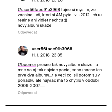
11. 1. 2018, 23:26
@user56faee91b3968
tajne si myslim, ze
vacsina ludi, ktori si AM pytali v ~2012, ich uz
realne ani vidiet nechcu :))
novy album ukaze.
Odpovedať
user56faee91b3968
11. 1. 2018, 23:35
@boomer
presne tak novy album ukaze...a
mne sa aj tak najviac pacia jednoznacne ich
prve dva albumy....tie veci co isli potom su v
poriadku ale najviac ma to chytilo v obdobi
2006-2007.....
Odpovedať