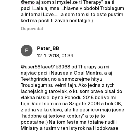
@emo
aj som si myslel ze ti Therapy? sa ti
pacili...ale aj mne....hlavne v obdobi Troblegum
a Infernal Love......a sem tam si to este pustim
ked ma pochiti zavan nostalgie:)
Odpovedať
Peter_BB
P
12. 1. 2018, 01:39
@user56faee91b3968
od Therapy sa mi
najviac pacili Nausea a Opal Mantra, a aj
Teethgrinder, no a samozrejme hity z
Troublegum su velmi fajn. Ako jedna z tych
lacnejsich gitaroviek, o kt. som prave pisal do
vlakna nizsie, by na Pohodu 2018 boli velmi
fajn. Videl som ich na Szigete 2006 a boli OK,
ziadna velka slava, ale tie pesnicky maju jasne
"hudobne aj textove kontury" a to je to
podstatne :) Na tom feste ma totalne nudili
Ministry, a tusim v ten isty rok na Hodokvase