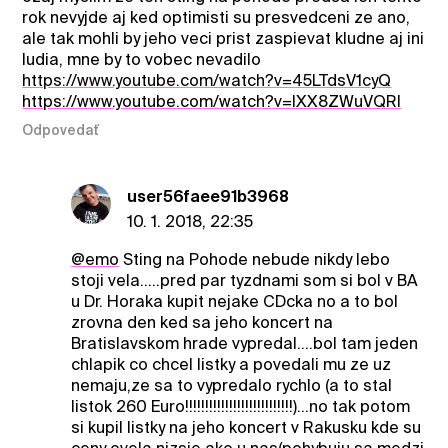
rok nevyjde aj ked optimisti su presvedceni ze ano,
ale tak mohli by jeho veci prist zaspievat kludne aj ini
ludia, mne by to vobec nevadilo
https://www.youtube.com/watch?v=45LTdsV1cyQ
https://www.youtube.com/watch?v=lXX8ZWuVQRI
Odpovedať
user56faee91b3968
10. 1. 2018, 22:35
@emo
Sting na Pohode nebude nikdy lebo
stoji vela.....pred par tyzdnami som si bol v BA
u Dr. Horaka kupit nejake CDcka no a to bol
zrovna den ked sa jeho koncert na
Bratislavskom hrade vypredal....bol tam jeden
chlapik co chcel listky a povedali mu ze uz
nemaju,ze sa to vypredalo rychlo (a to stal
listok 260 Euro!!!!!!!!!!!!!!!!!!!!!!!!!!!)...no tak potom
si kupil listky na jeho koncert v Rakusku kde su