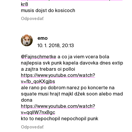
kr8
musis dojst do kosicoch
Odpovedať
emo
10. 1. 2018, 20:13
@Fajnschmetke
a co ja viem vcera bola
najlepsia svk punk kapela davovka dnes extip
a zajtra trebars oi polloi
https://www.youtube.com/watch?
v=fb_qoKXgjbs
ale rano po dobrom narez po koncerte na
squate musi hrajt majkl džek soon alebo mad
dona
https://www.youtube.com/watch?
v=qqIIW7nxBgc
kto to nepochopil nepochopil punk
Odpovedať