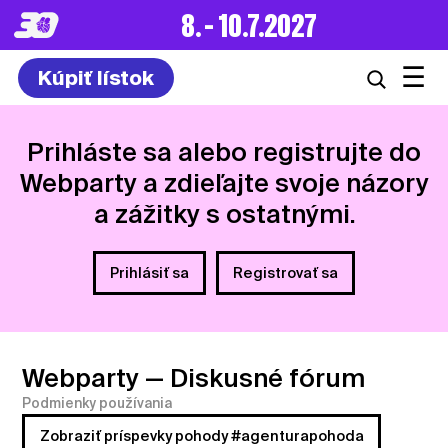
8. – 10.7.2027
☰
Kúpiť lístok
Prihláste sa alebo registrujte do
Webparty a zdieľajte svoje názory
a zážitky s ostatnými.
Prihlásiť sa
Registrovať sa
Webparty
— Diskusné fórum
Podmienky používania
Zobraziť príspevky pohody #agenturapohoda