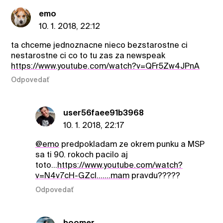
emo
10. 1. 2018, 22:12
ta chceme jednoznacne nieco bezstarostne ci
nestarostne ci co to tu zas za newspeak
https://www.youtube.com/watch?v=QFr5Zw4JPnA
Odpovedať
user56faee91b3968
10. 1. 2018, 22:17
@emo
predpokladam ze okrem punku a MSP
sa ti 90. rokoch pacilo aj
toto...
https://www.youtube.com/watch?
v=N4v7cH-GZcI.......mam
pravdu?????
Odpovedať
boomer