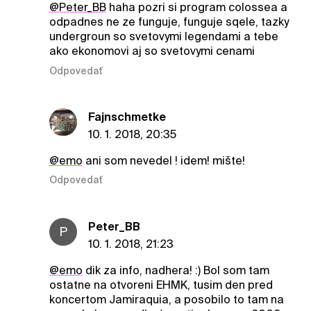
@Peter_BB
haha pozri si program colossea a
odpadnes ne ze funguje, funguje sqele, tazky
undergroun so svetovymi legendami a tebe
ako ekonomovi aj so svetovymi cenami
Odpovedať
Fajnschmetke
10. 1. 2018, 20:35
@emo
ani som nevedel ! idem! mište!
Odpovedať
Peter_BB
P
10. 1. 2018, 21:23
@emo
dik za info, nadhera! :) Bol som tam
ostatne na otvoreni EHMK, tusim den pred
koncertom Jamiraquia, a posobilo to tam na