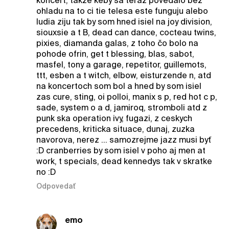
koncert, takze keby sa teraz povedalo bez
ohladu na to ci tie telesa este funguju alebo
ludia ziju tak by som hned isiel na joy division,
siouxsie a t B, dead can dance, cocteau twins,
pixies, diamanda galas, z toho čo bolo na
pohode ofrin, get t blessing, blas, sabot,
masfel, tony a garage, repetitor, guillemots,
ttt, esben a t witch, elbow, eisturzende n, atd
na koncertoch som bol a hned by som isiel
zas cure, sting, oi polloi, manix s p, red hot c p,
sade, system o a d, jamiroq, stromboli atd z
punk ska operation ivy, fugazi, z ceskych
precedens, kriticka situace, dunaj, zuzka
navorova, nerez ... samozrejme jazz musi byť
:D cranberries by som isiel v poho aj men at
work, t specials, dead kennedys tak v skratke
no :D
Odpovedať
emo