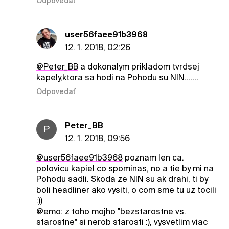
Odpovedať
user56faee91b3968
12. 1. 2018, 02:26
@Peter_BB
a dokonalym prikladom tvrdsej
kapely,ktora sa hodi na Pohodu su NIN.......
Odpovedať
Peter_BB
P
12. 1. 2018, 09:56
@user56faee91b3968
poznam len ca.
polovicu kapiel co spominas, no a tie by mi na
Pohodu sadli. Skoda ze NIN su ak drahi, ti by
boli headliner ako vysiti, o com sme tu uz tocili
:))
@emo: z toho mojho "bezstarostne vs.
starostne" si nerob starosti :), vysvetlim viac