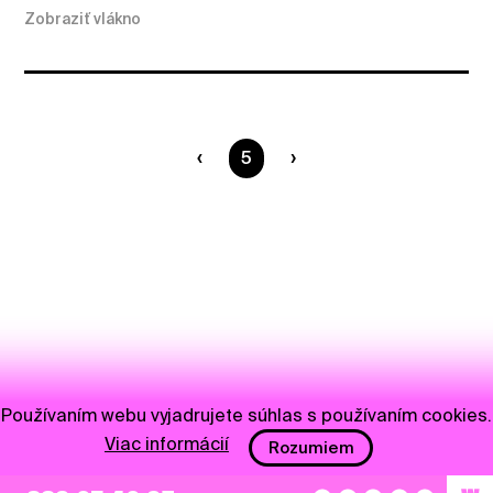
Zobraziť vlákno
Ste na strane
5
Používaním webu vyjadrujete súhlas s používaním cookies.
Viac informácií
Rozumiem