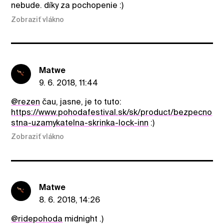
nebude. díky za pochopenie :)
Zobraziť vlákno
Matwe
9. 6. 2018, 11:44
@rezen
čau, jasne, je to tuto:
https://www.pohodafestival.sk/sk/product/bezpecno
stna-uzamykatelna-skrinka-lock-inn
:)
Zobraziť vlákno
Matwe
8. 6. 2018, 14:26
@ridepohoda
midnight .)