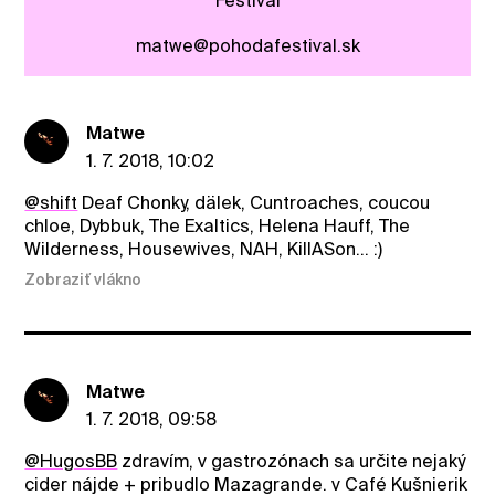
Festival
matwe@pohodafestival.sk
Matwe
1. 7. 2018, 10:02
@shift
Deaf Chonky, dälek, Cuntroaches, coucou
chloe, Dybbuk, The Exaltics, Helena Hauff, The
Wilderness, Housewives, NAH, KillASon... :)
Zobraziť vlákno
Matwe
1. 7. 2018, 09:58
@HugosBB
zdravím, v gastrozónach sa určite nejaký
cider nájde + pribudlo Mazagrande. v Café Kušnierik