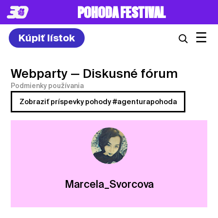
POHODA FESTIVAL
☰
Kúpiť lístok
Webparty
— Diskusné fórum
Podmienky používania
Zobraziť príspevky pohody #agenturapohoda
Marcela_Svorcova