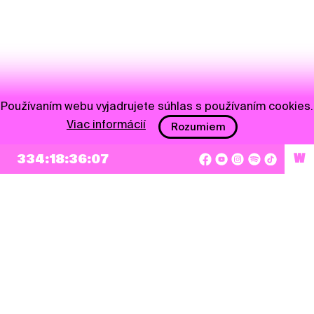
Používaním webu vyjadrujete súhlas s používaním cookies.
Viac informácií
Rozumiem
334:18:36:07
W
NEWSLETTER
Prihlásiť sa
Súhlasím so zapísaním mojej e-mailovej adresy do Pohoda Newslettra a využívaním
na marketingové účely.