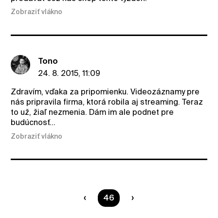
Zobraziť vlákno
Tono
24. 8. 2015, 11:09
Zdravím, vďaka za pripomienku. Videozáznamy pre
nás pripravila firma, ktorá robila aj streaming. Teraz
to už, žiaľ nezmenia. Dám im ale podnet pre
budúcnosť...
Zobraziť vlákno
Ste na strane
46