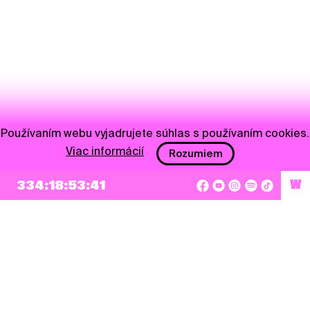
Používaním webu vyjadrujete súhlas s používaním cookies.
Viac informácií
Rozumiem
334:18:53:41
W
NEWSLETTER
Prihlásiť sa
Súhlasím so zapísaním mojej e-mailovej adresy do Pohoda Newslettra a využívaním
na marketingové účely.