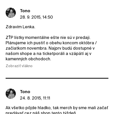
Tono
28. 9. 2015, 14:50
Zdravím Lenka.
ZŤP lístky momentálne ešte nie sú v predaji.
Plánujeme ich pustiť o obehu koncom októbra /
začiatkom novembra. Najprv budú dostupné v
našom shope a na ticketporáli a vzápätí aj v
kamenných obchodoch.
Zobraziť vlákno
Tono
24. 8. 2015, 11:11
Ak všetko pôjde hladko, tak merch by sme mali začať
predávať cez náš shop tento týždeň.