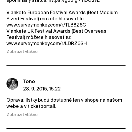
spominany status:
https://goo.gl/mDG2vL
V ankete European Festival Awards (Best Medium
Sized Festival) môžete hlasovať tu:
www.surveymonkey.com/r/TLB8Z6C
V ankete UK Festival Awards (Best Overseas
Festival) môžete hlasovať tu:
www.surveymonkey.com/r/LDRZ6SH
Zobraziť vlákno
Tono
28. 9. 2015, 15:22
Oprava: lístky budú dostupné len v shope na našom
webe a v ticketportali.
Zobraziť vlákno