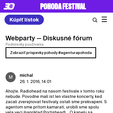
POHODA FESTIVAL
☰
Kúpiť lístok
Webparty
— Diskusné fórum
Podmienky používania
Zobraziť príspevky pohody #agenturapohoda
michal
M
26. 1. 2016, 14:01
Ahojte. Radiohead na nasom festivale v tomto roku
nebude. Povodne mali ist len vlastne koncerty, ked
zacali zverejnovat festivaly, ostali sme prekvapeni. S
agentom sme pritom kamarati, urobili sme spolu
vela veci (napriklad Portishead)... O kapelu sa