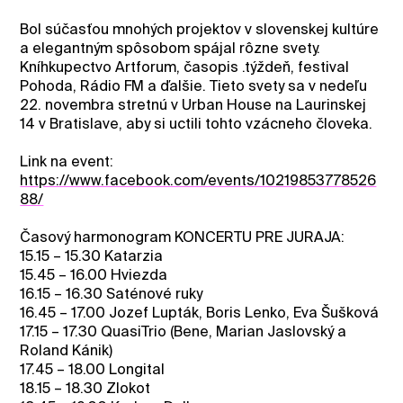
Bol súčasťou mnohých projektov v slovenskej kultúre
a elegantným spôsobom spájal rôzne svety.
Kníhkupectvo Artforum, časopis .týždeň, festival
Pohoda, Rádio FM a ďalšie. Tieto svety sa v nedeľu
22. novembra stretnú v Urban House na Laurinskej
14 v Bratislave, aby si uctili tohto vzácneho človeka.
Link na event:
https://www.facebook.com/events/10219853778526
88/
Časový harmonogram KONCERTU PRE JURAJA:
15.15 – 15.30 Katarzia
15.45 – 16.00 Hviezda
16.15 – 16.30 Saténové ruky
16.45 – 17.00 Jozef Lupták, Boris Lenko, Eva Šušková
17.15 – 17.30 QuasiTrio (Bene, Marian Jaslovský a
Roland Kánik)
17.45 – 18.00 Longital
18.15 – 18.30 Zlokot