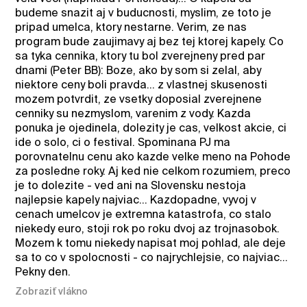
budeme snazit aj v buducnosti, myslim, ze toto je
pripad umelca, ktory nestarne. Verim, ze nas
program bude zaujimavy aj bez tej ktorej kapely. Co
sa tyka cennika, ktory tu bol zverejneny pred par
dnami (Peter BB): Boze, ako by som si zelal, aby
niektore ceny boli pravda... z vlastnej skusenosti
mozem potvrdit, ze vsetky doposial zverejnene
cenniky su nezmyslom, varenim z vody. Kazda
ponuka je ojedinela, dolezity je cas, velkost akcie, ci
ide o solo, ci o festival. Spominana PJ ma
porovnatelnu cenu ako kazde velke meno na Pohode
za posledne roky. Aj ked nie celkom rozumiem, preco
je to dolezite - ved ani na Slovensku nestoja
najlepsie kapely najviac... Kazdopadne, vyvoj v
cenach umelcov je extremna katastrofa, co stalo
niekedy euro, stoji rok po roku dvoj az trojnasobok.
Mozem k tomu niekedy napisat moj pohlad, ale deje
sa to co v spolocnosti - co najrychlejsie, co najviac...
Pekny den.
Zobraziť vlákno