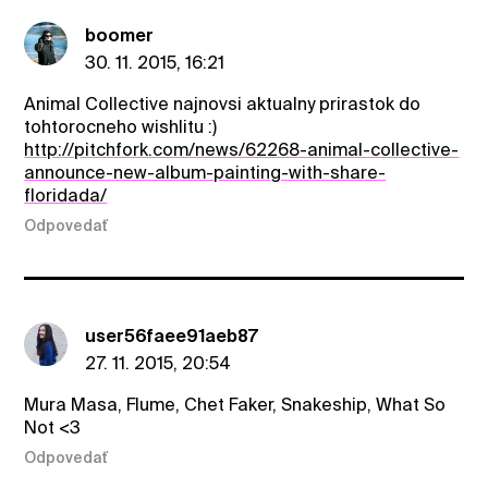
boomer
30. 11. 2015, 16:21
Animal Collective najnovsi aktualny prirastok do
tohtorocneho wishlitu :)
http://pitchfork.com/news/62268-animal-collective-
announce-new-album-painting-with-share-
floridada/
Odpovedať
user56faee91aeb87
27. 11. 2015, 20:54
Mura Masa, Flume, Chet Faker, Snakeship, What So
Not <3
Odpovedať