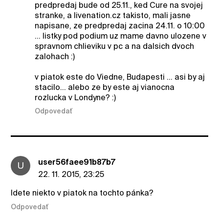
predpredaj bude od 25.11., ked Cure na svojej
stranke, a livenation.cz takisto, mali jasne
napisane, ze predpredaj zacina 24.11. o 10:00
... listky pod podium uz mame davno ulozene v
spravnom chlieviku v pc a na dalsich dvoch
zalohach :)
v piatok este do Viedne, Budapesti ... asi by aj
stacilo... alebo ze by este aj vianocna
rozlucka v Londyne? :)
Odpovedať
user56faee91b87b7
U
22. 11. 2015, 23:25
Idete niekto v piatok na tochto pánka?
Odpovedať