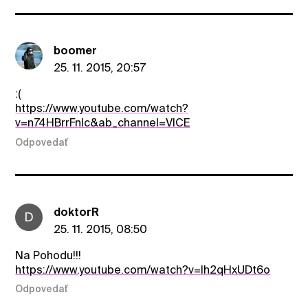
boomer
25. 11. 2015, 20:57
:(
https://www.youtube.com/watch?
v=n74HBrrFnIc&ab_channel=VICE
Odpovedať
doktorR
D
25. 11. 2015, 08:50
Na Pohodu!!!
https://www.youtube.com/watch?v=lh2qHxUDt6o
Odpovedať