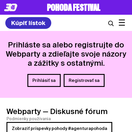
8. – 10.7.2027
☰
Kúpiť lístok
Prihláste sa alebo registrujte do
Webparty a zdieľajte svoje názory
a zážitky s ostatnými.
Prihlásiť sa
Registrovať sa
Webparty
— Diskusné fórum
Podmienky používania
Zobraziť príspevky pohody #agenturapohoda