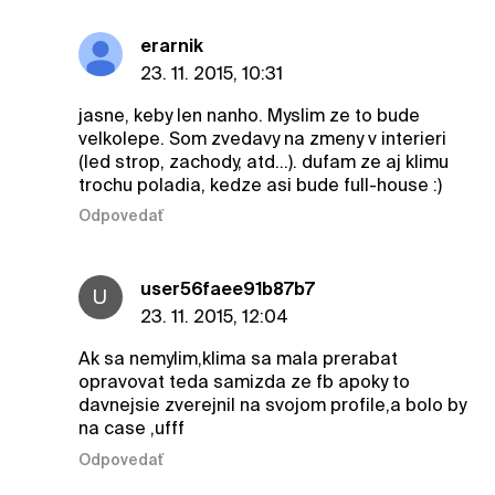
erarnik
23. 11. 2015, 10:31
jasne, keby len nanho. Myslim ze to bude
velkolepe. Som zvedavy na zmeny v interieri
(led strop, zachody, atd...). dufam ze aj klimu
trochu poladia, kedze asi bude full-house :)
Odpovedať
user56faee91b87b7
U
23. 11. 2015, 12:04
Ak sa nemylim,klima sa mala prerabat
opravovat teda samizda ze fb apoky to
davnejsie zverejnil na svojom profile,a bolo by
na case ,ufff
Odpovedať