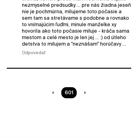
nezmyselné predsudky ... pre nás žiadna jeseň
nie je pochmúrna, milujeme toto počasie a
sem tam sa stretávame s podobne a rovnako
to vnímajúcim ľuďmi, minule manželke xy
hovorila ako toto počasie miluje - kráča sama
mestom a celé mesto je len jej ... :) od útleho
detstva to milujem a "neznášam" horúčavy ...
Odpovedať
Ste na strane
601