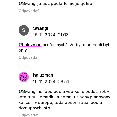
@Swangi
ja tiez podla to nie je qotse
Odpovedať
Swangi
S
16. 11. 2024, 01:03
@haluzman
prečo myslíš, že by to nemohli byť
oni?
Odpovedať
haluzman
16. 11. 2024, 08:56
@Swangi
no lebo podla vsetkeho buduci rok v
lete turuju ameriku a nemaju ziadny planovany
koncert v europe, teda apson zatial podla
dostupnych info
Odpovedať