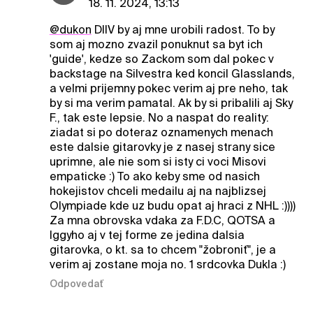
18. 11. 2024, 13:13
@dukon
DIIV by aj mne urobili radost. To by
som aj mozno zvazil ponuknut sa byt ich
'guide', kedze so Zackom som dal pokec v
backstage na Silvestra ked koncil Glasslands,
a velmi prijemny pokec verim aj pre neho, tak
by si ma verim pamatal. Ak by si pribalili aj Sky
F., tak este lepsie. No a naspat do reality:
ziadat si po doteraz oznamenych menach
este dalsie gitarovky je z nasej strany sice
uprimne, ale nie som si isty ci voci Misovi
empaticke :) To ako keby sme od nasich
hokejistov chceli medailu aj na najblizsej
Olympiade kde uz budu opat aj hraci z NHL :))))
Za mna obrovska vdaka za F.D.C, QOTSA a
Iggyho aj v tej forme ze jedina dalsia
gitarovka, o kt. sa to chcem "žobroniť", je a
verim aj zostane moja no. 1 srdcovka Dukla :)
Odpovedať