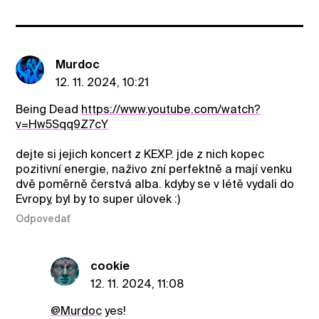
Murdoc
12. 11. 2024, 10:21
Being Dead
https://www.youtube.com/watch?
v=Hw5Sqq9Z7cY
dejte si jejich koncert z KEXP. jde z nich kopec
pozitivní energie, naživo zní perfektně a mají venku
dvě poměrně čerstvá alba. kdyby se v létě vydali do
Evropy, byl by to super úlovek :)
Odpovedať
cookie
12. 11. 2024, 11:08
@Murdoc
yes!