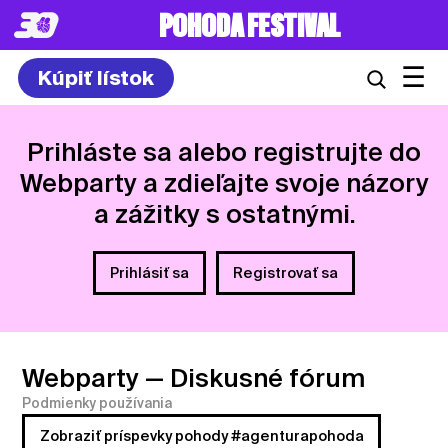
8. – 10.7.2027
☰
Kúpiť lístok
Prihláste sa alebo registrujte do
Webparty a zdieľajte svoje názory
a zážitky s ostatnými.
Prihlásiť sa
Registrovať sa
Webparty
— Diskusné fórum
Podmienky používania
Zobraziť príspevky pohody #agenturapohoda