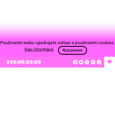
Používaním webu vyjadrujete súhlas s používaním cookies.
Viac informácií
Rozumiem
NEWSLETTER
333:05:22:55
W
Prihlásiť sa
Súhlasím so zapísaním mojej e-mailovej adresy do Pohoda Newslettra a využívaním
na marketingové účely.