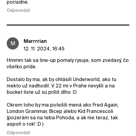
poriadne.
Odpovedať
Marrrrian
M
12. 11. 2024, 16:45
Hmmm tak sa line-up pomaly rysuje, som zvedavý, čo
všetko príde.
Dostalo by ma, ak by ohlásili Underworld, ako tu
niekto už nadhodil. V 22 mi v Prahe nevyšli a na
bucket liste už sú príliš dlho :D
Okrem toho by ma potešili mená ako Fred Again,
London Grammar, Bicep alebo Kid Francescoli
(pozerám sa na teba Pohoda, a ak nie teraz, tak
aspoň o rok! :D )
Odpovedať