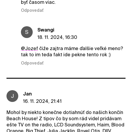
byť časom viac.
Odpovedať
Swangi
S
18. 11. 2024, 16:30
@Jozef
čiže zajtra máme ďalšie veľké meno?
tak to im teda fakt ide pekne tento rok :)
Odpovedať
Jan
J
16. 11. 2024, 21:41
Mohol by niekto konečne dotiahnúť do našich končín
Beach House! Z tipov čo by som rád videl pridávam
ešte TV on the radio, LCD Soundsystem, Haim, Blood
Orange, Big Thief, Julia Jacklin, Royel Otis, DIIV.