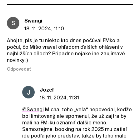
Swangi
S
18. 11. 2024, 11:10
Ahojte, pls je tu niekto kto dnes počúval FMko a
počul, čo Mišo vravel ohľadom ďalších ohlásení v
najbližších dňoch? Pripadne nejake ine zaujímavé
novinky :)
Odpovedať
Jozef
18. 11. 2024, 11:31
@Swangi
Michal toho „veľa“ nepovedal, keďže
bol limitovaný, ale spomenul, že už zajtra by
mali na FM-ku oznámiť ďalšie meno.
Samozrejme, booking na rok 2025 mu zatiaľ
ide podľa jeho predstáv, takže by toho malo