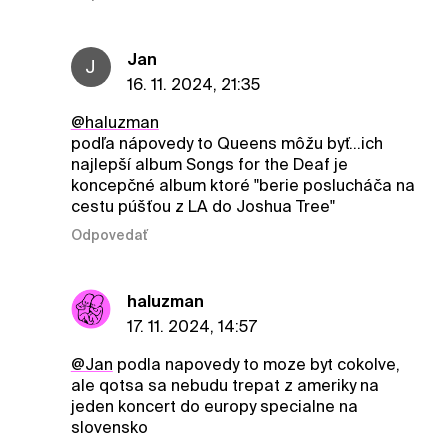
Jan
J
16. 11. 2024, 21:35
@haluzman
podľa nápovedy to Queens môžu byť...ich
najlepší album Songs for the Deaf je
koncepčné album ktoré "berie poslucháča na
cestu púšťou z LA do Joshua Tree"
Odpovedať
haluzman
17. 11. 2024, 14:57
@Jan
podla napovedy to moze byt cokolve,
ale qotsa sa nebudu trepat z ameriky na
jeden koncert do europy specialne na
slovensko