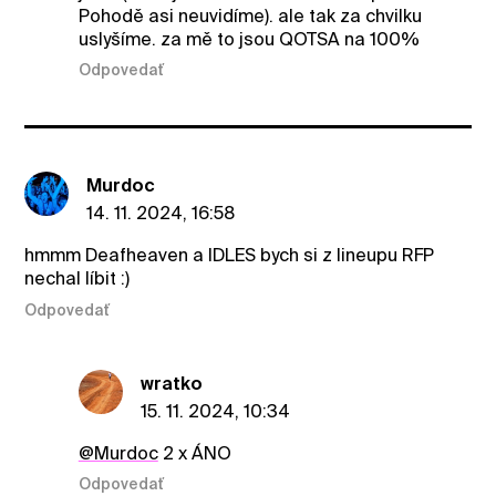
Pohodě asi neuvidíme). ale tak za chvilku
uslyšíme. za mě to jsou QOTSA na 100%
Odpovedať
Murdoc
14. 11. 2024, 16:58
hmmm Deafheaven a IDLES bych si z lineupu RFP
nechal líbit :)
Odpovedať
wratko
15. 11. 2024, 10:34
@Murdoc
2 x ÁNO
Odpovedať