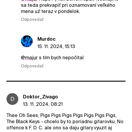
sa teda prekvapiť pri oznamovaní veľkého
mena už teraz v pondelok.
Odpovedať
Murdoc
15. 11. 2024, 15:13
@majur
s tím bych nepočítal
Odpovedať
Doktor_Zivago
D
13. 11. 2024, 08:21
Thee Oh Sees, Pigs Pigs Pigs Pigs Pigs Pigs Pigs,
The Black Keys - chcelo by to poriadnu gitarovku, No
offence k F. D. C. ale ono sa daju gitary vyuzit aj