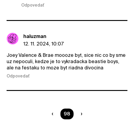
Odpovedať
haluzman
12. 11. 2024, 10:07
Joey Valence & Brae moooze byt, sice nic co by sme
uz nepoculi, kedze je to vykradacka beastie boys,
ale na festaku to moze byt riadna divocina
Odpovedať
Ste na strane
98