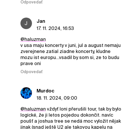
Odpovedať
Jan
J
17. 11. 2024, 16:53
@haluzman
v usa maju koncerty v juni, jul a august nemaju
zverejnene zatial ziadne koncerty, kludne
mozu ist europu...vsadil by som si, ze to budu
prave oni
Odpovedať
Murdoc
18. 11. 2024, 09:00
@haluzman
vždyť loni přerušili tour, tak by bylo
logické, že ji letos pojedou dokončit. navíc
poušť a joshua tree se nedá moc vyložit nějak
jinak (snad ještě U2 ale takovou kapelu na