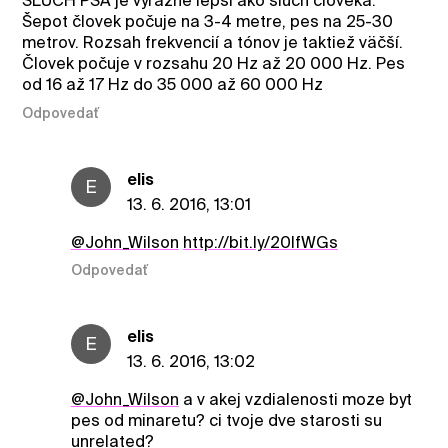
SLUCH PSA je výrazne lepší ako sluch človeka.
Šepot človek počuje na 3-4 metre, pes na 25-30
metrov. Rozsah frekvencií a tónov je taktiež väčší.
Človek počuje v rozsahu 20 Hz až 20 000 Hz. Pes
od 16 až 17 Hz do 35 000 až 60 000 Hz
Odpovedať
elis
E
13. 6. 2016, 13:01
@John_Wilson
http://bit.ly/20IfWGs
Odpovedať
elis
E
13. 6. 2016, 13:02
@John_Wilson
a v akej vzdialenosti moze byt
pes od minaretu? ci tvoje dve starosti su
unrelated?