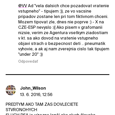
@VV
Ad "vela dalsich chce pozadovat vratenie
vstupneho" - tipujem :)), ze vo vacsine
pripadov zostane len pri tom fiktivnom chceni.
Mozem tipovat zle, dnes nie poprve :) - X na
CZE-ESP nevyslo :(( Ako pisem v grafomanii
nizsie, verim ze Agentura vsetkym ziadostiam
v kt. sa ako dovod na vratenie vstupneho
objavi strach o bezpecnost deti .. pneumatik
vyhovie, a ak aj nam zverejnia cislo tak tipujem
"under 20" :))
Odpovedať
John_Wilson
13. 6. 2016, 12:56
PREDTYM AKO TAM ZAS DOVLECIETE
STVRONOHYCH