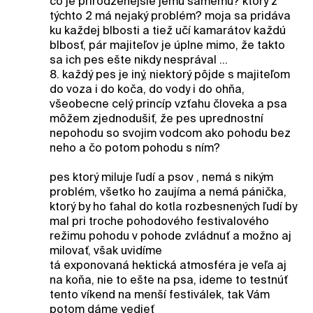
čo je prirodzenejšie jemu samému? ktorý z
týchto 2 má nejaký problém? moja sa pridáva
ku každej blbosti a tiež učí kamarátov každú
blbosť, pár majiteľov je úplne mimo, že takto
sa ich pes ešte nikdy nesprával ...
8. každý pes je iný, niektorý pôjde s majiteľom
do voza i do koča, do vody i do ohňa,
všeobecne celý princíp vzťahu človeka a psa
môžem zjednodušiť, že pes uprednostní
nepohodu so svojim vodcom ako pohodu bez
neho a čo potom pohodu s ním?
pes ktorý miluje ľudí a psov , nemá s nikým
problém, všetko ho zaujíma a nemá pánička,
ktorý by ho ťahal do kotla rozbesnených ľudí by
mal pri troche pohodového festivalového
režimu pohodu v pohode zvládnuť a možno aj
milovať, však uvidíme
tá exponovaná hektická atmosféra je veľa aj
na koňa, nie to ešte na psa, ideme to testnúť
tento víkend na menší festiválek, tak Vám
potom dáme vedieť