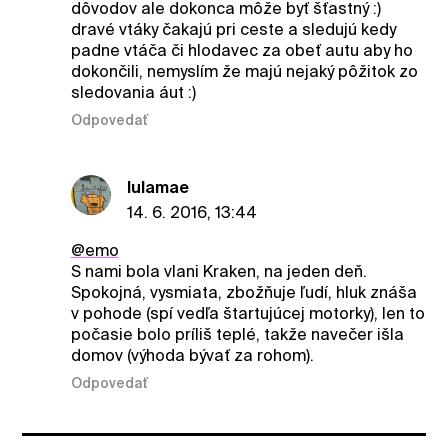
dôvodov ale dokonca môže byť šťastný :)
dravé vtáky čakajú pri ceste a sledujú kedy
padne vtáča či hlodavec za obeť autu aby ho
dokončili, nemyslím že majú nejaký pôžitok zo
sledovania áut :)
Odpovedať
lulamae
14. 6. 2016, 13:44
@emo
S nami bola vlani Kraken, na jeden deň.
Spokojná, vysmiata, zbožňuje ľudí, hluk znáša
v pohode (spí vedľa štartujúcej motorky), len to
počasie bolo príliš teplé, takže navečer išla
domov (výhoda bývať za rohom).
Odpovedať