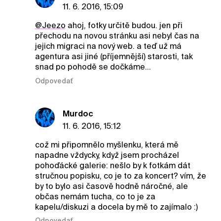
11. 6. 2016, 15:09
@Jeezo
ahoj, fotky určitě budou. jen při
přechodu na novou stránku asi nebyl čas na
jejich migraci na nový web. a teď už má
agentura asi jiné (příjemnější) starosti, tak
snad po pohodě se dočkáme...
Odpovedať
Murdoc
11. 6. 2016, 15:12
což mi připomnělo myšlenku, která mě
napadne vždycky, když jsem procházel
pohoďácké galerie: nešlo by k fotkám dát
stručnou popisku, co je to za koncert? vím, že
by to bylo asi časově hodně náročné, ale
občas nemám tucha, co to je za
kapelu/diskuzi a docela by mě to zajímalo :)
Odpovedať