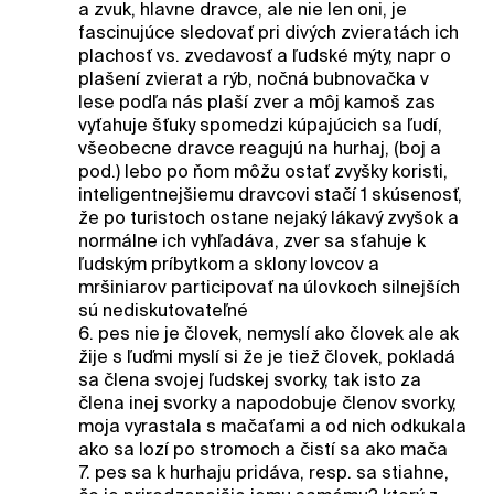
a zvuk, hlavne dravce, ale nie len oni, je
fascinujúce sledovať pri divých zvieratách ich
plachosť vs. zvedavosť a ľudské mýty, napr o
plašení zvierat a rýb, nočná bubnovačka v
lese podľa nás plaší zver a môj kamoš zas
vyťahuje šťuky spomedzi kúpajúcich sa ľudí,
všeobecne dravce reagujú na hurhaj, (boj a
pod.) lebo po ňom môžu ostať zvyšky koristi,
inteligentnejšiemu dravcovi stačí 1 skúsenosť,
že po turistoch ostane nejaký lákavý zvyšok a
normálne ich vyhľadáva, zver sa sťahuje k
ľudským príbytkom a sklony lovcov a
mršiniarov participovať na úlovkoch silnejších
sú nediskutovateľné
6. pes nie je človek, nemyslí ako človek ale ak
žije s ľuďmi myslí si že je tiež človek, pokladá
sa člena svojej ľudskej svorky, tak isto za
člena inej svorky a napodobuje členov svorky,
moja vyrastala s mačaťami a od nich odkukala
ako sa lozí po stromoch a čistí sa ako mača
7. pes sa k hurhaju pridáva, resp. sa stiahne,