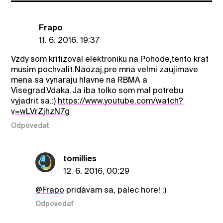
Frapo
11. 6. 2016, 19:37
Vzdy som kritizoval elektroniku na Pohode,tento krat
musim pochvalit.Naozaj,pre mna velmi zaujimave
mena sa vynaraju hlavne na RBMA a
Visegrad.Vdaka.Ja iba tolko som mal potrebu
vyjadrit sa.:)
https://www.youtube.com/watch?
v=wLVrZjhzN7g
Odpovedať
tomillies
12. 6. 2016, 00:29
@Frapo
pridávam sa, palec hore! :)
Odpovedať