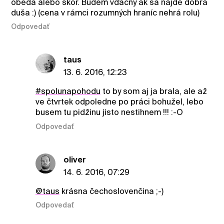
obeda alebo skôr. Budem vďačný ak sa nájde dobrá
duša :) (cena v rámci rozumných hraníc nehrá rolu)
Odpovedať
taus
13. 6. 2016, 12:23
#spolunapohodu
to by som aj ja brala, ale až
ve čtvrtek odpoledne po práci bohužel, lebo
busem tu pidžinu jisto nestihnem !!! :-O
Odpovedať
oliver
14. 6. 2016, 07:29
@taus
krásna čechoslovenčina ;-)
Odpovedať