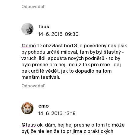
Odpovedať
taus
14. 6. 2016, 09:30
@emo
:D obzvlášť bod 3 je povedený. náš psík
by pohodu určitě miloval, tam by byl šťastný -
vzruch, lidi, spousta nových podnětů - to by
bylo přesně pro něj.. ne už tak pro mne.. daj
pak určitě vědět, jak to dopadlo na tom
menším festivalu
Odpovedať
emo
14. 6. 2016, 13:19
@taus
ok, dám, hej hej presne o tom to môže
byť, že nie len že to prijíma z praktických