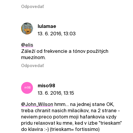
Odpovedať
lulamae
13. 6. 2016, 13:03
@elis
Záleží od frekvencie a tónov použitých
muezínom.
Odpovedať
miso98
13. 6. 2016, 13:15
@John_Wilson
hmm... na jednej stane OK,
treba chranit nasich milacikov, na 2 strane -
neviem preco potom moji hafankovia vzdy
pridu relaxovat ku mne, ked v izbe "trieskam"
do klavira :-) (trieskam= fortissimo)