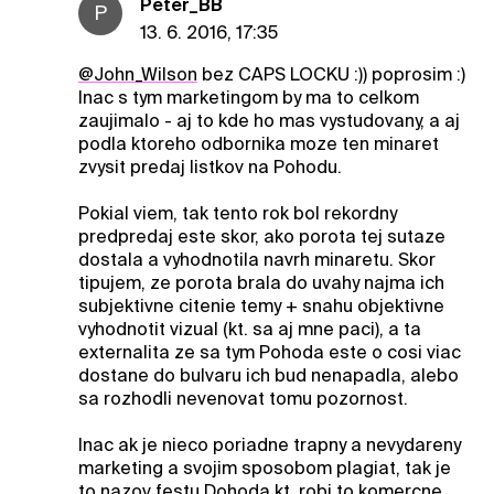
Peter_BB
P
13. 6. 2016, 17:35
@John_Wilson
bez CAPS LOCKU :)) poprosim :)
Inac s tym marketingom by ma to celkom
zaujimalo - aj to kde ho mas vystudovany, a aj
podla ktoreho odbornika moze ten minaret
zvysit predaj listkov na Pohodu.
Pokial viem, tak tento rok bol rekordny
predpredaj este skor, ako porota tej sutaze
dostala a vyhodnotila navrh minaretu. Skor
tipujem, ze porota brala do uvahy najma ich
subjektivne citenie temy + snahu objektivne
vyhodnotit vizual (kt. sa aj mne paci), a ta
externalita ze sa tym Pohoda este o cosi viac
dostane do bulvaru ich bud nenapadla, alebo
sa rozhodli nevenovat tomu pozornost.
Inac ak je nieco poriadne trapny a nevydareny
marketing a svojim sposobom plagiat, tak je
to nazov festu Dohoda kt. robi to komercne