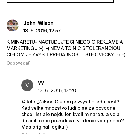
John_Wilson
13. 6. 2016, 12:57
K MINARETU- NASTUDUJTE SI NIECO O REKLAME A
MARKETINGU :-) :-) NEMA TO NIC S TOLERANCIOU
CIELOM JE ZVYSIT PREDAJNOST....STE OVECKY :-) :-)
Odpovedať
VV
V
13. 6. 2016, 13:20
@John_Wilson
Cielom je zvysit predajnost?
Ked velke mnozstvo ludi pise ze povodne
chceli ist ale nejdu len kvoli minaretu a vela
dalsich chce pozadovat vratenie vstupneho?
Mas original logiku :)