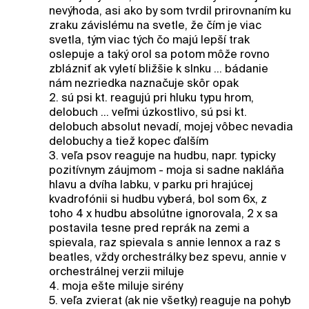
nevýhoda, asi ako by som tvrdil prirovnaním ku
zraku závislému na svetle, že čím je viac
svetla, tým viac tých čo majú lepší trak
oslepuje a taký orol sa potom môže rovno
zblázniť ak vyletí bližšie k slnku ... bádanie
nám nezriedka naznačuje skôr opak
2. sú psi kt. reagujú pri hluku typu hrom,
delobuch ... veľmi úzkostlivo, sú psi kt.
delobuch absolut nevadí, mojej vôbec nevadia
delobuchy a tiež kopec ďalším
3. veľa psov reaguje na hudbu, napr. typicky
pozitívnym záujmom - moja si sadne nakláňa
hlavu a dvíha labku, v parku pri hrajúcej
kvadrofónii si hudbu vyberá, bol som 6x, z
toho 4 x hudbu absolútne ignorovala, 2 x sa
postavila tesne pred reprák na zemi a
spievala, raz spievala s annie lennox a raz s
beatles, vždy orchestrálky bez spevu, annie v
orchestrálnej verzii miluje
4. moja ešte miluje sirény
5. veľa zvierat (ak nie všetky) reaguje na pohyb