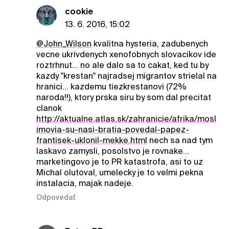
cookie
13. 6. 2016, 15:02
@John_Wilson
kvalitna hysteria, zadubenych
vecne ukrivdenych xenofobnych slovacikov ide
roztrhnut... no ale dalo sa to cakat, ked tu by
kazdy "krestan" najradsej migrantov strielal na
hranici... kazdemu tiezkrestanovi (72%
naroda!!), ktory prska siru by som dal precitat
clanok
http://aktualne.atlas.sk/zahranicie/afrika/mosl
imovia-su-nasi-bratia-povedal-papez-
frantisek-uklonil-mekke.html
nech sa nad tym
laskavo zamysli, posolstvo je rovnake...
marketingovo je to PR katastrofa, asi to uz
Michal olutoval, umelecky je to velmi pekna
instalacia, majak nadeje.
Odpovedať