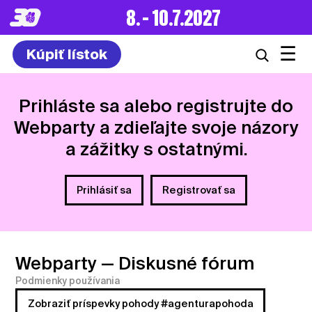
8. – 10.7.2027
☰
Kúpiť lístok
Prihláste sa alebo registrujte do
Webparty a zdieľajte svoje názory
a zážitky s ostatnými.
Prihlásiť sa
Registrovať sa
Webparty
— Diskusné fórum
Podmienky používania
Zobraziť príspevky pohody #agenturapohoda