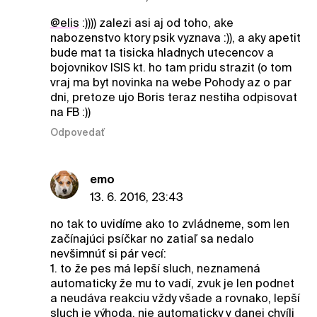
@elis
:)))) zalezi asi aj od toho, ake
nabozenstvo ktory psik vyznava :)), a aky apetit
bude mat ta tisicka hladnych utecencov a
bojovnikov ISIS kt. ho tam pridu strazit (o tom
vraj ma byt novinka na webe Pohody az o par
dni, pretoze ujo Boris teraz nestiha odpisovat
na FB :))
Odpovedať
emo
13. 6. 2016, 23:43
no tak to uvidíme ako to zvládneme, som len
začínajúci psíčkar no zatiaľ sa nedalo
nevšimnúť si pár vecí:
1. to že pes má lepší sluch, neznamená
automaticky že mu to vadí, zvuk je len podnet
a neudáva reakciu vždy všade a rovnako, lepší
sluch je výhoda, nie automaticky v danej chvíli