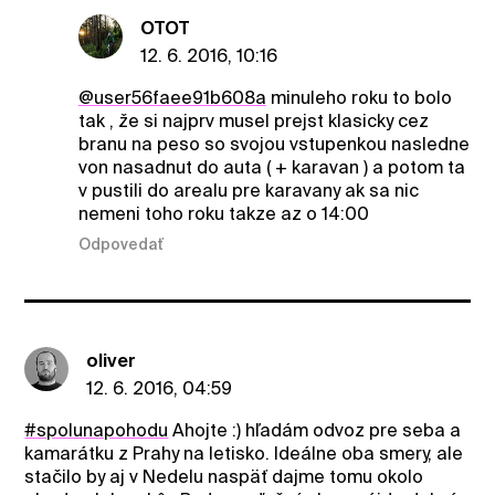
OTOT
12. 6. 2016, 10:16
@user56faee91b608a
minuleho roku to bolo
tak , že si najprv musel prejst klasicky cez
branu na peso so svojou vstupenkou nasledne
von nasadnut do auta ( + karavan ) a potom ta
v pustili do arealu pre karavany ak sa nic
nemeni toho roku takze az o 14:00
Odpovedať
oliver
12. 6. 2016, 04:59
#spolunapohodu
Ahojte :) hľadám odvoz pre seba a
kamarátku z Prahy na letisko. Ideálne oba smery, ale
stačilo by aj v Nedelu naspäť dajme tomu okolo