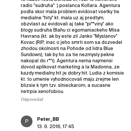
radio "sudruha" :) poslanca Kollara. Agentura
podla skor mala problem evidovat vsetky tie
medialne "hity" kt. mala uz aj predtym,
obzvlast az evidovali aj take "pi**viny" ako
blogy sudruha Blahu ci egomaniackeho Misa
Havrana (kt. ak by este zil Janko "Myslanov"
Kovac (RIP, inac o jeho smrti som sa dozvedel
zhodou okolnosti na Pohode od lidra Blue
Sundown), tak by ho za tie nezmysly pekne
nakopal do r**i). Agentura nema najmensi
dovod aplikovat marketing a la Madonna, ze
kazdy medialny hit je dobry hit. Ludia z komisie
kt. to umenie vyhodnocovali maju zrejme len
blizsie k tym tzv. slnieckarom, a sucasne
netrpia xenofobiou.
Odpovedať
Peter_BB
P
13. 6. 2016, 17:45