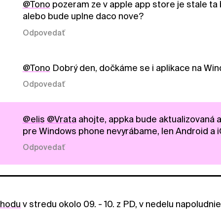
@Tono
pozeram ze v apple app store je stale ta
alebo bude uplne daco nove?
Odpovedať
@Tono
Dobrý den, dočkáme se i aplikace na Win
Odpovedať
@elis
@Vrata
ahojte, appka bude aktualizovaná a
pre Windows phone nevyrábame, len Android a 
Odpovedať
ohodu
v stredu okolo 09. - 10. z PD, v nedelu napoludni