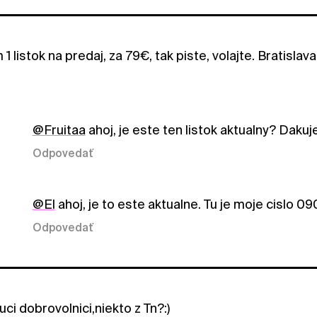
1 listok na predaj, za 79€, tak piste, volajte. Bratislava
@Fruitaa
ahoj, je este ten listok aktualny? Daku
Odpovedať
@El
ahoj, je to este aktualne. Tu je moje cislo
Odpovedať
i dobrovolnici,niekto z Tn?:)