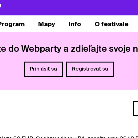
7
Program
Mapy
Info
O festivale
te do Webparty a zdieľajte svoje 
Prihlásiť sa
Registrovať sa