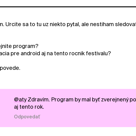
 Urcite sa to tu uz niekto pytal, ale nestiham sledovat
ejnite program?
acia pre android aj na tento rocnik festivalu?
dpovede.
@aty
Zdravím. Program by mal byť zverejnený poč
aj tento rok.
Odpovedať