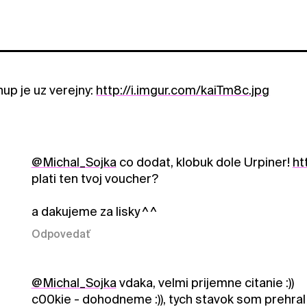
jnup je uz verejny:
http://i.imgur.com/kaiTm8c.jpg
@Michal_Sojka
co dodat, klobuk dole Urpiner!
ht
plati ten tvoj voucher?
a dakujeme za lisky ^ ^
Odpovedať
@Michal_Sojka
vdaka, velmi prijemne citanie :))
c00kie - dohodneme :)), tych stavok som prehral 