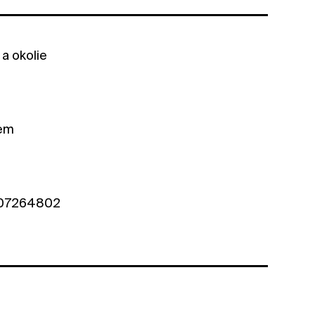
 a okolie
jem
 0907264802