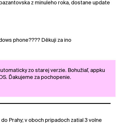
 bazantovska z minuleho roka, dostane update
dows phone???? Děkuji za ino
utomaticky zo starej verzie. Bohužiaľ, appku
iOS. Ďakujeme za pochopenie.
e do Prahy; v oboch pripadoch zatial 3 volne