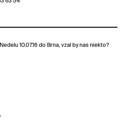
53 63 54
edelu 10.07.16 do Brna, vzal by nas niekto?
?