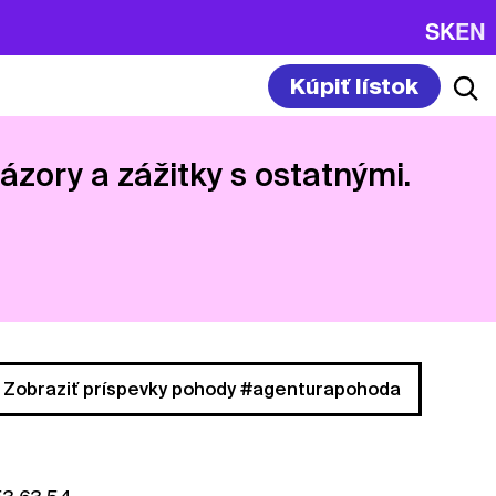
SK
EN
Kúpiť lístok
názory a zážitky s ostatnými.
Zobraziť príspevky pohody #agenturapohoda