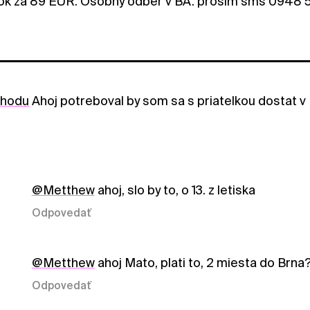
ok za 89 EUR. Osobny odber v BA. prosim sms 0948 
ohodu
Ahoj potreboval by som sa s priatelkou dostat v N
@Metthew
ahoj, slo by to, o 13. z letiska
Odpovedať
@Metthew
ahoj Mato, plati to, 2 miesta do Brna
Odpovedať