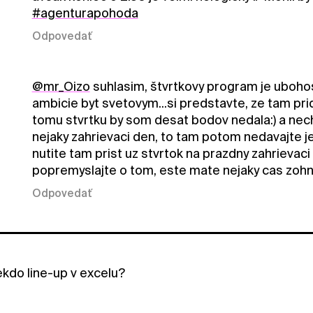
#agenturapohoda
Odpovedať
@mr_Oizo
suhlasim, štvrtkovy program je ubohosť.
ambicie byt svetovym...si predstavte, ze tam pridu
tomu stvrtku by som desat bodov nedala:) a nech 
nejaky zahrievaci den, to tam potom nedavajte je
nutite tam prist uz stvrtok na prazdny zahrievaci 
popremyslajte o tom, este mate nejaky cas zohna
Odpovedať
ekdo line-up v excelu?