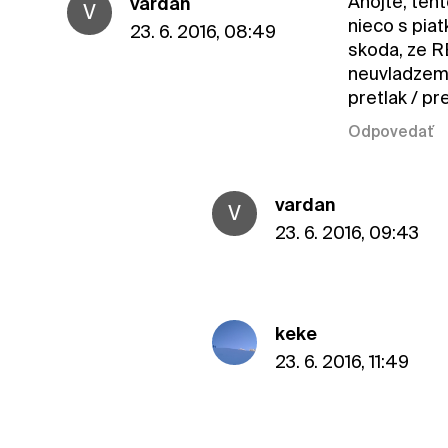
Ahojte, tent
vardan
V
nieco s piat
23. 6. 2016, 08:49
skoda, ze R
neuvladzeme 
pretlak / pre
Odpovedať
vardan
V
23. 6. 2016, 09:43
keke
23. 6. 2016, 11:49