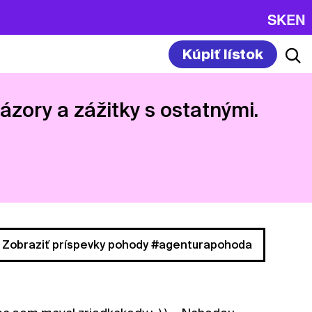
SK
EN
Kúpiť lístok
názory a zážitky s ostatnými.
Zobraziť príspevky pohody #agenturapohoda