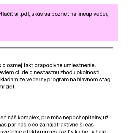
ačiť si .pdf, skús sa pozrieť na lineup večer,
s o osmej fakt prapodivne umiestnenie.
eviem ci ide o nestastnu zhodu okolnosti
pokladam ze vecerny program na hlavnom stagi
mrziet.
e len náš komplex, pre mňa nepochopitelny, už
nas par naslo čo za najatraktívnejši čas
vetelne efekty môžeš zažiť v klube , v hale ...