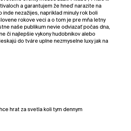
stivaloch a garantujem že hneď narazite na
inde nezažijes, napriklad minuly rok boli
yslovene rokove veci a o tom je pre mňa letny
astne naše publikum nevie odviazať počas dna,
ne či najlepšie vykony hudobnikov alebo
eskajú do tváre uplne nezmyselne luxy jak na
hce hrat za svetla koli tym dennym