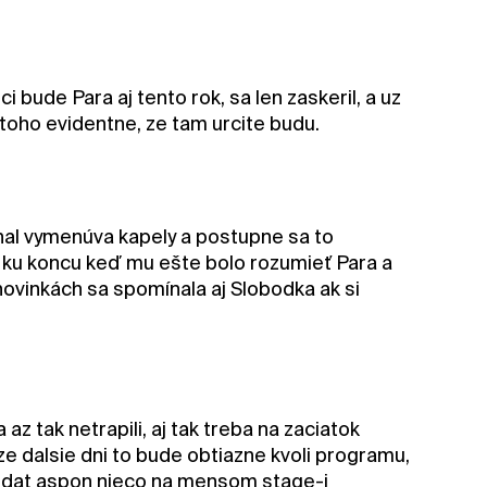
bude Para aj tento rok, sa len zaskeril, a uz
toho evidentne, ze tam urcite budu.
hal vymenúva kapely a postupne sa to
l ku koncu keď mu ešte bolo rozumieť Para a
 novinkách sa spomínala aj Slobodka ak si
 tak netrapili, aj tak treba na zaciatok
e dalsie dni to bude obtiazne kvoli programu,
by dat aspon nieco na mensom stage-i