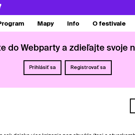
7
Program
Mapy
Info
O festivale
te do Webparty a zdieľajte svoje 
Prihlásiť sa
Registrovať sa