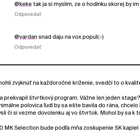
@keke
tak ja si myslim, ze o hodinku skorej by im
Odpovedať
@vardan
snad daju na vox populi;-)
Odpovedať
 mohli zvyknúť na každoročné kríženie, svedčí to o kvalite
a prekvapil štvrtkový program. Vážne len jeden stage?
imálne polovica ľudí by sa ešte bavila do rána, chcelo 
yslí či si vezme dovolenku aj vo štvrtok. Mohol by sa k
0 MK Selection bude podľa mňa zoskupenie SK kapiel 