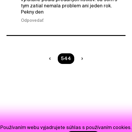
tym zatial nemala problem ani jeden rok.
Pekny den
Odpovedať
Ste na strane
544
Používaním webu vyjadrujete súhlas s používaním cookies.