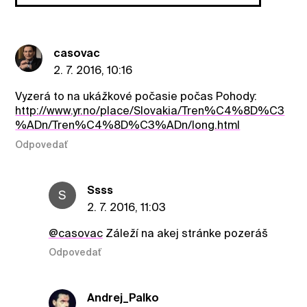
casovac
2. 7. 2016, 10:16
Vyzerá to na ukážkové počasie počas Pohody:
http://www.yr.no/place/Slovakia/Tren%C4%8D%C3
%ADn/Tren%C4%8D%C3%ADn/long.html
Odpovedať
Ssss
S
2. 7. 2016, 11:03
@casovac
Záleží na akej stránke pozeráš
Odpovedať
Andrej_Palko