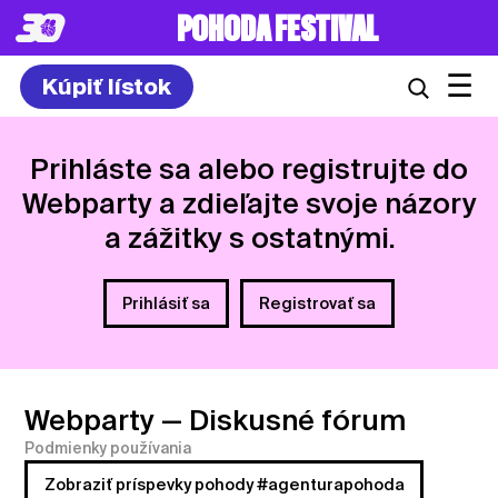
8. – 10.7.2027
☰
Kúpiť lístok
Prihláste sa alebo registrujte do
Webparty a zdieľajte svoje názory
a zážitky s ostatnými.
Prihlásiť sa
Registrovať sa
Webparty
— Diskusné fórum
Podmienky používania
Zobraziť príspevky pohody #agenturapohoda