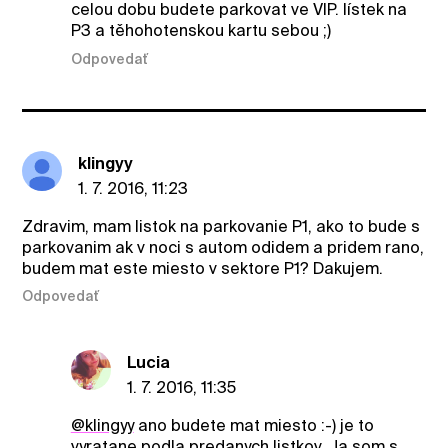
celou dobu budete parkovat ve VIP. lístek na
P3 a těhohotenskou kartu sebou ;)
Odpovedať
klingyy
1. 7. 2016, 11:23
Zdravim, mam listok na parkovanie P1, ako to bude s
parkovanim ak v noci s autom odidem a pridem rano,
budem mat este miesto v sektore P1? Dakujem.
Odpovedať
Lucia
1. 7. 2016, 11:35
@klingyy
ano budete mat miesto :-) je to
vyratane podla predanych listkov. Ja som s