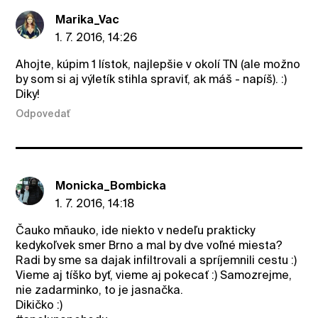
Marika_Vac
1. 7. 2016, 14:26
Ahojte, kúpim 1 lístok, najlepšie v okolí TN (ale možno
by som si aj výletík stihla spraviť, ak máš - napíš). :)
Diky!
Odpovedať
Monicka_Bombicka
1. 7. 2016, 14:18
Čauko mňauko, ide niekto v nedeľu prakticky
kedykoľvek smer Brno a mal by dve voľné miesta?
Radi by sme sa dajak infiltrovali a spríjemnili cestu :)
Vieme aj tíško byť, vieme aj pokecať :) Samozrejme,
nie zadarminko, to je jasnačka.
Dikičko :)