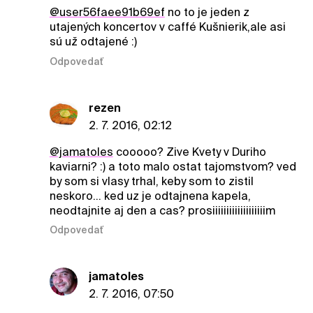
@user56faee91b69ef
no to je jeden z
utajených koncertov v caffé Kušnierik,ale asi
sú už odtajené :)
Odpovedať
rezen
2. 7. 2016, 02:12
@jamatoles
cooooo? Zive Kvety v Duriho
kaviarni? :) a toto malo ostat tajomstvom? ved
by som si vlasy trhal, keby som to zistil
neskoro... ked uz je odtajnena kapela,
neodtajnite aj den a cas? prosiiiiiiiiiiiiiiiiiiim
Odpovedať
jamatoles
2. 7. 2016, 07:50