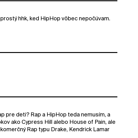
sprostý hhk, ked HipHop vôbec nepočúvam.
ap pre deti? Rap a HipHop teda nemusím, a
okov ako Cypress Hill alebo House of Pain, ale
bý komerčný Rap typu Drake, Kendrick Lamar