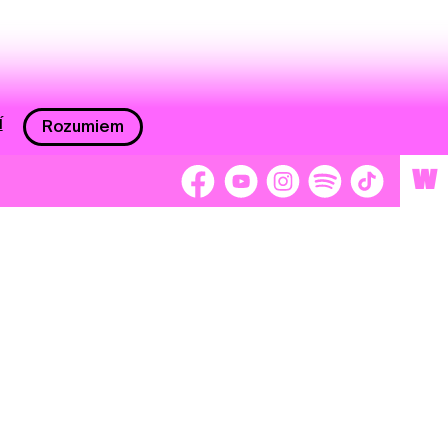
í
Rozumiem
W
 nám 2 %
Brigádnici
Dobrovoľníci
adors
Separátori
tage