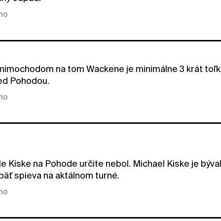
kno
imochodom na tom Wackene je minimálne 3 krát toľko
ed Pohodou.
kno
ale Kiske na Pohode určite nebol. Michael Kiske je býv
opäť spieva na aktálnom turné.
kno