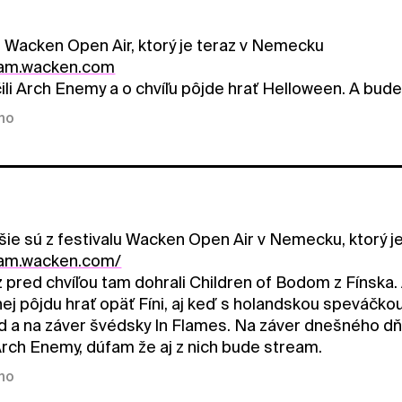
e Wacken Open Air, ktorý je teraz v Nemecku
ream.wacken.com
li Arch Enemy a o chvíľu pôjde hrať Helloween. A bude 
kno
šie sú z festivalu Wacken Open Air v Nemecku, ktorý je
eam.wacken.com/
z pred chvíľou tam dohrali Children of Bodom z Fínska
nej pôjdu hrať opäť Fíni, aj keď s holandskou speváčk
d a na záver švédsky In Flames. Na záver dnešného dňa
Arch Enemy, dúfam že aj z nich bude stream.
kno