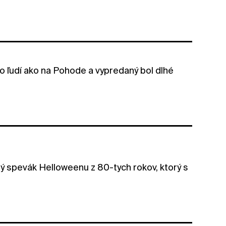
 ľudí ako na Pohode a vypredaný bol dlhé
alý spevák Helloweenu z 80-tych rokov, ktorý s