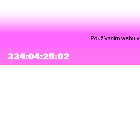
Používaním webu vy
334:04:25:01
NEWSLETTER
Prihlásiť sa
Súhlasím so zapísaním mojej e-mailovej adresy do Pohoda Newslettra a
využívaním na marketingové účely.