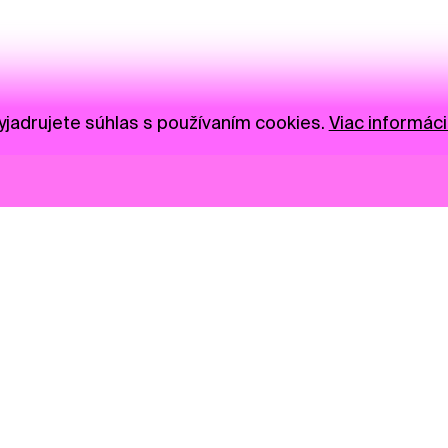
jadrujete súhlas s používaním cookies.
Viac informáci
Novinky
Darujte
Privacy Policy
NGO
Press
Ambass
Gastro
Visual S
Market zóna