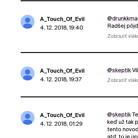
@drunkkma
A_Touch_Of_Evil
Radšej pôjd
4. 12. 2018, 19:40
Zobraziť vlá
@skeptik
Vš
A_Touch_Of_Evil
4. 12. 2018, 19:37
Zobraziť vlá
@skeptik
Te
A_Touch_Of_Evil
keď už tak 
4. 12. 2018, 01:29
tento novod
atď. to je ú