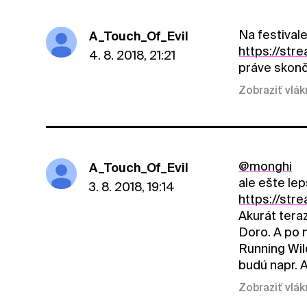
Na festival
A_Touch_Of_Evil
https://st
4. 8. 2018, 21:21
práve skonči
Zobraziť vlá
@monghi
A_Touch_Of_Evil
ale ešte lep
3. 8. 2018, 19:14
https://str
Akurát tera
Doro. A po 
Running Wil
budú napr. 
Zobraziť vlá