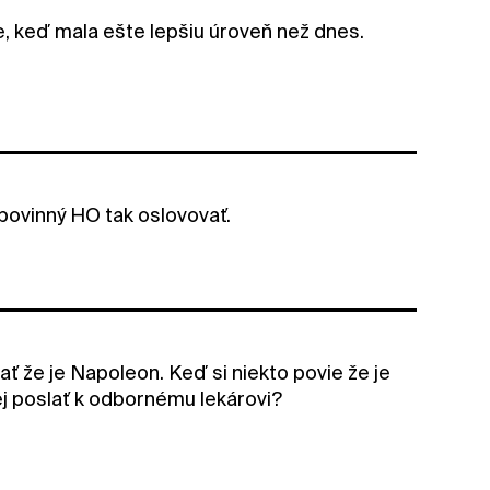
e, keď mala ešte lepšiu úroveň než dnes.
 povinný HO tak oslovovať.
ť že je Napoleon. Keď si niekto povie že je
ej poslať k odbornému lekárovi?