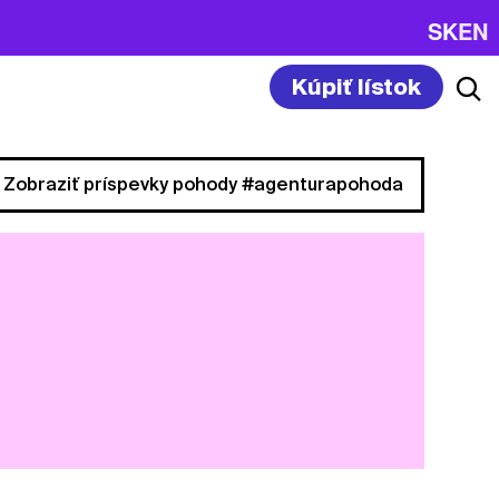
SK
EN
Kúpiť lístok
Zobraziť príspevky pohody #agenturapohoda