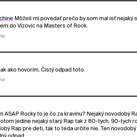
chine
Môžeš mi povedať prečo by som mal ísť nejaký 
em do Vizovíc na Masters of Rock.
kno
ak ako hovorím. Čistý odpad toto.
kno
n ASAP Rocky to je čo za kravinu? Nejaký novodobý R
potom jedine nejaký starý Rap tak z 80-tych, 90-tych r
obý Rap pre deti, tak to teda určite nie. Ten novodo
plný odpad.