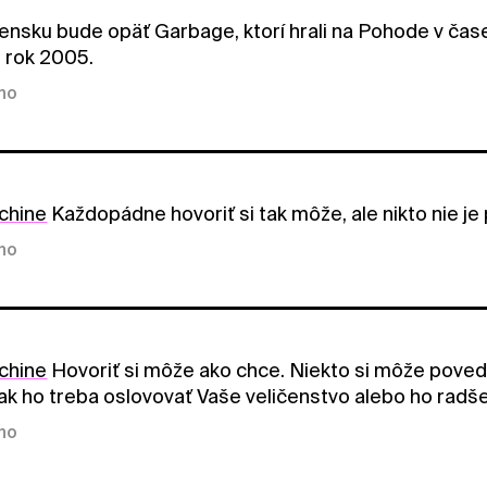
vensku bude opäť Garbage, ktorí hrali na Pohode v čas
l rok 2005.
kno
chine
Každopádne hovoriť si tak môže, ale nikto nie je
kno
chine
Hovoriť si môže ako chce. Niekto si môže poveda
ak ho treba oslovovať Vaše veličenstvo alebo ho radš
kno