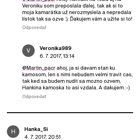
Veroniku som preposlala ďalej, tak ak si to
moja kamarátka už nerozmyslela a nepredala
lístok tak sa ozve :). Ďakujem vám a užite si to!
Odpovedať
Veronika989
V
6. 7. 2017, 13:14
@Martin_pacr
ahoj, ja si davam stan ku
kamosom, len s nimi nebudem velmi travit cas,
tak ked sa budem nudit sa mozno ozvem,
Hankina kamoska to asi vzdala. A dakujem :-)
Odpovedať
Hanka_Si
H
4. 7. 2017, 20:51