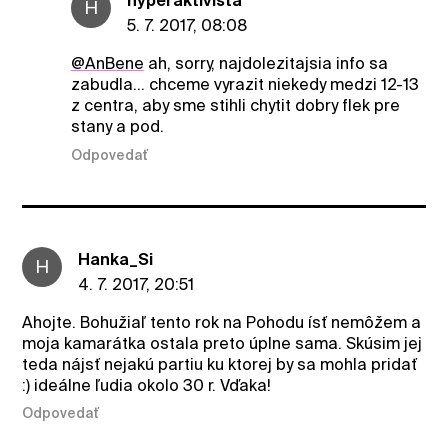
hyperaktivista
H
5. 7. 2017, 08:08
@AnBene
ah, sorry, najdolezitajsia info sa
zabudla... chceme vyrazit niekedy medzi 12-13
z centra, aby sme stihli chytit dobry flek pre
stany a pod.
Odpovedať
Hanka_Si
H
4. 7. 2017, 20:51
Ahojte. Bohužiaľ tento rok na Pohodu ísť nemôžem a
moja kamarátka ostala preto úplne sama. Skúsim jej
teda nájsť nejakú partiu ku ktorej by sa mohla pridať
:) ideálne ľudia okolo 30 r. Vďaka!
Odpovedať