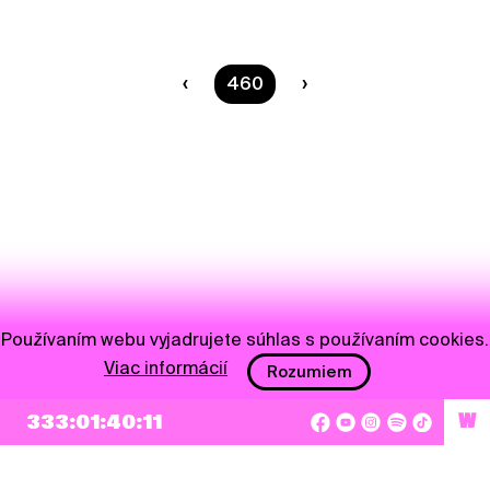
Ste na strane
460
Používaním webu vyjadrujete súhlas s používaním cookies.
Viac informácií
Rozumiem
NEWSLETTER
333:01:40:11
W
Prihlásiť sa