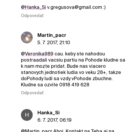
@Hanka_Si
v.gregusova@gmail.com :)
Odpovedať
Martin_pacr
5. 7. 2017, 21:10
@Veronika989
cau. keby ste nahodou
postraadali vacsiu partiu na Pohode kludne sa
k nam mozte pridat. Bude nas viacero
stanovych jednotiek ludia vo veku 28+, takze
doPohody ludi sa vzdy vPohode zbuchne.
Kludne sa ozvite 0918 419 628
Odpovedať
Hanka_Si
H
6. 7. 2017, 06:19
@Martin_pacr
Ahoj. Kontakt na Teba aj na