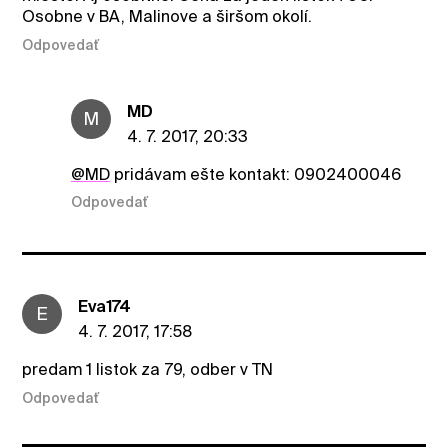
Osobne v BA, Malinove a širšom okolí.
Odpovedať
MD
M
4. 7. 2017, 20:33
@MD
pridávam ešte kontakt: 0902400046
Odpovedať
Eva174
E
4. 7. 2017, 17:58
predam 1 listok za 79, odber v TN
Odpovedať