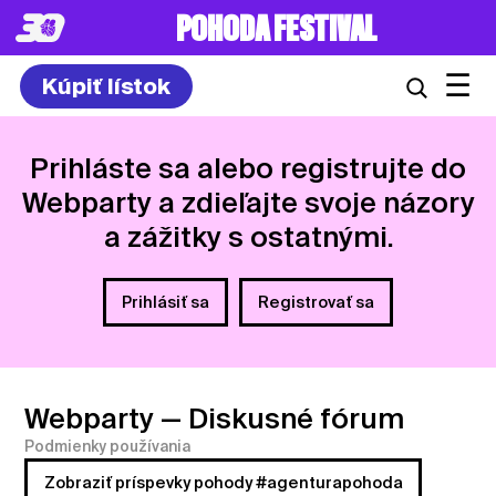
POHODA FESTIVAL
☰
Kúpiť lístok
Prihláste sa alebo registrujte do
Webparty a zdieľajte svoje názory
a zážitky s ostatnými.
Prihlásiť sa
Registrovať sa
Webparty
— Diskusné fórum
Podmienky používania
Zobraziť príspevky pohody #agenturapohoda