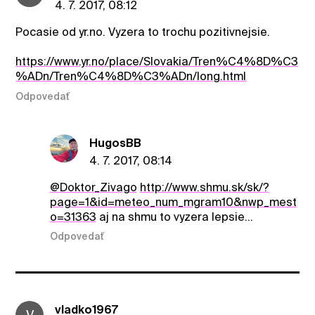
4. 7. 2017, 08:12
Pocasie od yr.no. Vyzera to trochu pozitivnejsie.
https://www.yr.no/place/Slovakia/Tren%C4%8D%C3
%ADn/Tren%C4%8D%C3%ADn/long.html
Odpovedať
HugosBB
4. 7. 2017, 08:14
@Doktor_Zivago
http://www.shmu.sk/sk/?
page=1&id=meteo_num_mgram10&nwp_mest
o=31363
aj na shmu to vyzera lepsie...
Odpovedať
vladko1967
V