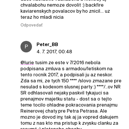
chvalabohu nemoze dovolit :) backfire
kaviarenskych povalacov by ho znicil... uz
teraz ho mladi nicia
Odpovedať
Peter_BB
P
4. 7. 2017, 00:48
@lurie
tusim ze este v 7/2016 nebola
podpisana zmluva s armadou/letiskom na
tento rocnik 2017, a podpisali ju az neskor.
Zda sa mi, ze tych 150 **** /slovo zmazane pre
nesulad s kodexom slusnej party :) ****/..ov NR
SR odhlasovali nejaky paskvil tykajuci sa
prenajmov majetku statu - dost sa o tejto
teme tocilo ohladne pokracovania prenajmu
Reinerovej chaty pre Petra Petrasa. Ale
mozno je dovod iny, tak aj ja vopred dakujem
tomu z nas kto ma pristup k zvysku clanku za