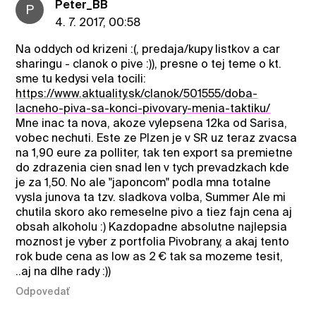
Peter_BB
P
4. 7. 2017, 00:58
Na oddych od krizeni :(, predaja/kupy listkov a car
sharingu - clanok o pive :)), presne o tej teme o kt.
sme tu kedysi vela tocili:
https://www.aktuality.sk/clanok/501555/doba-
lacneho-piva-sa-konci-pivovary-menia-taktiku/
Mne inac ta nova, akoze vylepsena 12ka od Sarisa,
vobec nechuti. Este ze Plzen je v SR uz teraz zvacsa
na 1,90 eure za polliter, tak ten export sa premietne
do zdrazenia cien snad len v tych prevadzkach kde
je za 1,50. No ale "japoncom" podla mna totalne
vysla junova ta tzv. sladkova volba, Summer Ale mi
chutila skoro ako remeselne pivo a tiez fajn cena aj
obsah alkoholu :) Kazdopadne absolutne najlepsia
moznost je vyber z portfolia Pivobrany, a akaj tento
rok bude cena as low as 2 € tak sa mozeme tesit,
..aj na dlhe rady :))
Odpovedať