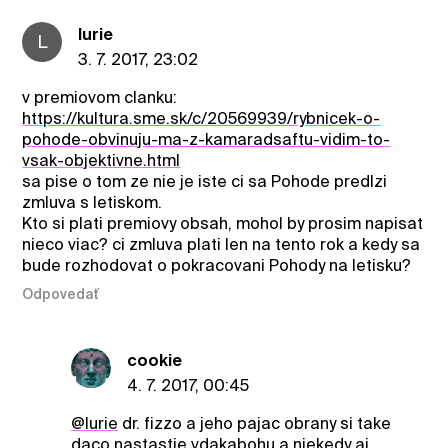
lurie
L
3. 7. 2017, 23:02
v premiovom clanku:
https://kultura.sme.sk/c/20569939/rybnicek-o-
pohode-obvinuju-ma-z-kamaradsaftu-vidim-to-
vsak-objektivne.html
sa pise o tom ze nie je iste ci sa Pohode predlzi
zmluva s letiskom.
Kto si plati premiovy obsah, mohol by prosim napisat
nieco viac? ci zmluva plati len na tento rok a kedy sa
bude rozhodovat o pokracovani Pohody na letisku?
Odpovedať
cookie
4. 7. 2017, 00:45
@lurie
dr. fizzo a jeho pajac obrany si take
daco nastastie vdakabohu a niekedy aj