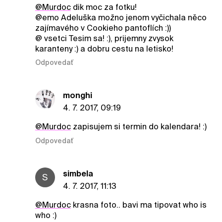
@Murdoc
dik moc za fotku!
@emo Adeluška možno jenom vyčichala něco
zajímavého v Cookieho pantoflích :))
@ vsetci Tesim sa! :), prijemny zvysok
karanteny :) a dobru cestu na letisko!
Odpovedať
monghi
4. 7. 2017, 09:19
@Murdoc
zapisujem si termin do kalendara! :)
Odpovedať
simbela
S
4. 7. 2017, 11:13
@Murdoc
krasna foto.. bavi ma tipovat who is
who :)