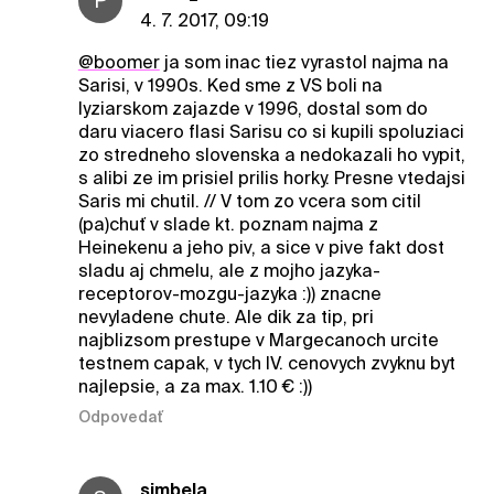
P
4. 7. 2017, 09:19
@boomer
ja som inac tiez vyrastol najma na
Sarisi, v 1990s. Ked sme z VS boli na
lyziarskom zajazde v 1996, dostal som do
daru viacero flasi Sarisu co si kupili spoluziaci
zo stredneho slovenska a nedokazali ho vypit,
s alibi ze im prisiel prilis horky. Presne vtedajsi
Saris mi chutil. // V tom zo vcera som citil
(pa)chuť v slade kt. poznam najma z
Heinekenu a jeho piv, a sice v pive fakt dost
sladu aj chmelu, ale z mojho jazyka-
receptorov-mozgu-jazyka :)) znacne
nevyladene chute. Ale dik za tip, pri
najblizsom prestupe v Margecanoch urcite
testnem capak, v tych IV. cenovych zvyknu byt
najlepsie, a za max. 1.10 € :))
Odpovedať
simbela