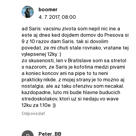
boomer
4. 7. 2017, 08:00
ad Saris: vacsinu zivota som nepil nic ine a
este aj dnes ked dojdem domov do Presova si
9 z 10 razov dam Saris. tak si dovolim
povedat, ze mi chuti stale rovnako, vratane tej
vylepsenej 12ky. :)
zo skusenosti, len v Bratislave som sa stretol
s nazorom, ze Saris je kofotina medzi pivami
a koniec koncov ani na pipe to tu neni
prakticky nikde. z mojej strany je to mozno aj
nostalgia, ale az taku ofenzivu som necakal.
kazdopadne, luto mi bude hlavne buducich
stredoskolakov, ktori uz si nedaju vo wave
12ku za 1.10e :))
Odpovedať
Peter_BB