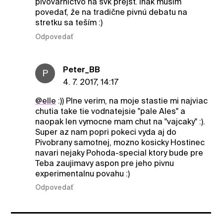
pivovarníctvo na svk prejsť. inak musím
povedať, že na tradične pivnú debatu na
stretku sa teším :)
Odpovedať
Peter_BB
P
4. 7. 2017, 14:17
@elle
:)) Plne verim, na moje stastie mi najviac
chutia take tie vodnatejsie "pale Ales" a
naopak len vymocne mam chut na "vajcaky" :).
Super az nam popri pokeci vyda aj do
Pivobrany samotnej, mozno kosicky Hostinec
navari nejaky Pohoda-special ktory bude pre
Teba zaujimavy aspon pre jeho pivnu
experimentalnu povahu :)
Odpovedať