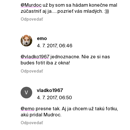
@Murdoc
už by som sa hádam konečne mal
zúčastniť aj ja.....pozrieť vás mladých. :)))
Odpovedať
emo
4. 7. 2017, 06:46
@vladko1967
jednoznacne. Nie ze si nas
budes fotit iba z okna!
Odpovedať
vladko1967
V
4. 7. 2017, 06:50
@emo
presne tak. Aj ja chcem už takú fotku,
akú pridal Mudroc.
Odpovedať