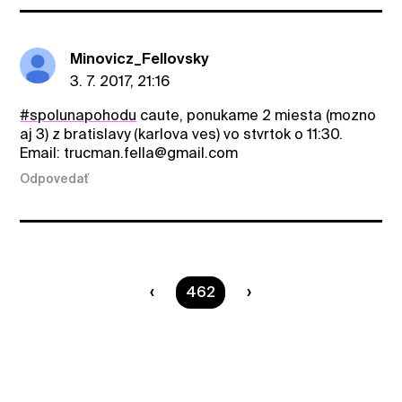
Minovicz_Fellovsky
3. 7. 2017, 21:16
#spolunapohodu
caute, ponukame 2 miesta (mozno
aj 3) z bratislavy (karlova ves) vo stvrtok o 11:30.
Email: trucman.fella@gmail.com
Odpovedať
Ste na strane
462