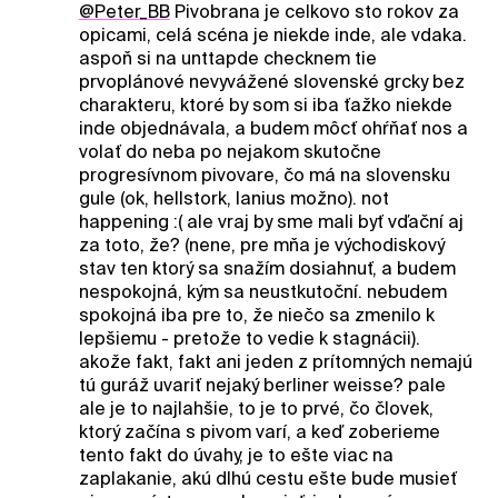
@Peter_BB
Pivobrana je celkovo sto rokov za
opicami, celá scéna je niekde inde, ale vdaka.
aspoň si na unttapde checknem tie
prvoplánové nevyvážené slovenské grcky bez
charakteru, ktoré by som si iba ťažko niekde
inde objednávala, a budem môcť ohŕňať nos a
volať do neba po nejakom skutočne
progresívnom pivovare, čo má na slovensku
gule (ok, hellstork, lanius možno). not
happening :( ale vraj by sme mali byť vďační aj
za toto, že? (nene, pre mňa je východiskový
stav ten ktorý sa snažím dosiahnuť, a budem
nespokojná, kým sa neustkutoční. nebudem
spokojná iba pre to, že niečo sa zmenilo k
lepšiemu - pretože to vedie k stagnácii).
akože fakt, fakt ani jeden z prítomných nemajú
tú guráž uvariť nejaký berliner weisse? pale
ale je to najlahšie, to je to prvé, čo človek,
ktorý začína s pivom varí, a keď zoberieme
tento fakt do úvahy, je to ešte viac na
zaplakanie, akú dlhú cestu ešte bude musieť