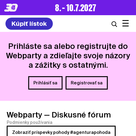
8. – 10.7.2027
☰
Kúpiť lístok
Prihláste sa alebo registrujte do
Webparty a zdieľajte svoje názory
a zážitky s ostatnými.
Prihlásiť sa
Registrovať sa
Webparty
— Diskusné fórum
Podmienky používania
Zobraziť príspevky pohody #agenturapohoda