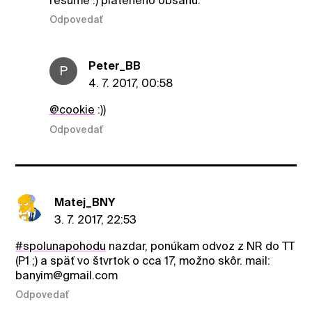
resumé :) plateneho obsahu.
Odpovedať
Peter_BB
P
4. 7. 2017, 00:58
@cookie
:))
Odpovedať
Matej_BNY
3. 7. 2017, 22:53
#spolunapohodu
nazdar, ponúkam odvoz z NR do TT
(P1 ;) a späť vo štvrtok o cca 17, možno skôr. mail:
banyim@gmail.com
Odpovedať