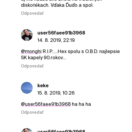
diskotékach. Vďaka Ďuďo a spol.
Odpovedať
user56faee91b3968
14. 8. 2019, 22:19
@monghi
R.I.P.....Hex spolu s O.B.D. najlepsie
SK kapely 90.rokov...
Odpovedať
keke
15. 8. 2019, 10:26
@user56faee91b3968
ha ha ha
Odpovedať
user56faee91b3968