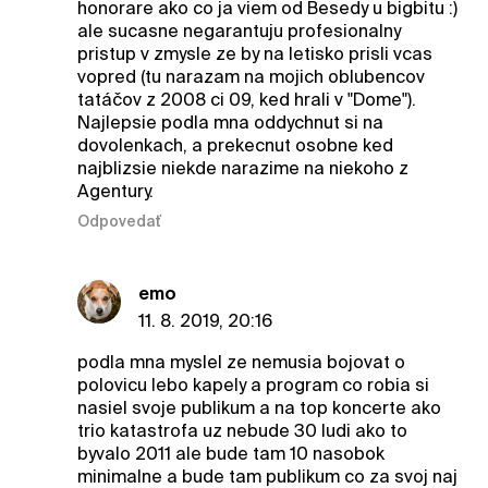
honorare ako co ja viem od Besedy u bigbitu :)
ale sucasne negarantuju profesionalny
pristup v zmysle ze by na letisko prisli vcas
vopred (tu narazam na mojich oblubencov
tatáčov z 2008 ci 09, ked hrali v "Dome").
Najlepsie podla mna oddychnut si na
dovolenkach, a prekecnut osobne ked
najblizsie niekde narazime na niekoho z
Agentury.
Odpovedať
emo
11. 8. 2019, 20:16
podla mna myslel ze nemusia bojovat o
polovicu lebo kapely a program co robia si
nasiel svoje publikum a na top koncerte ako
trio katastrofa uz nebude 30 ludi ako to
byvalo 2011 ale bude tam 10 nasobok
minimalne a bude tam publikum co za svoj naj