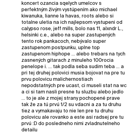
koncert ozancia sqelych umelcov s
perfektným živým vystúpením ako michael
kiwanuka, lianne la havas, roots alebo si
totalne uletia na ich najlepsom vystupeni od
calypso rose, jeff mills, bolo nas 11, alxndr L.,
helsinki c.e., alebo na super zastupených
tento rok pankacoch, nebývalo super
zastupenom postpunku, uplne top
zastupenom hiphope ... alebo trebars na tych
zasnených gitarach z minuleho 100rocia
penelope i. ... tak podla seba sudim teba ... a
pri tej druhej polovici musia bojovat na pre tu
prvu polovicu malichernostiach
nepodstatných pre ucast, ci museli stat na wc
a ci si tam nasli presne tu sluzbu alebo jedlo
... to je ale z mojej strany pochopené prave
tak že za tú prvú 1/2 su vdacni a za tu druhu
tiez a vymakavaju to nie len pre tu druhu
polovicu ale rovanko a este asi radsej pre tu
prvú :D do posledneho nimi zvladnutelneho
detailu