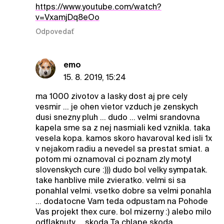
https://www.youtube.com/watch?
v=VxamjDq8eOo
Odpovedať
emo
15. 8. 2019, 15:24
ma 1000 zivotov a lasky dost aj pre cely
vesmir ... je ohen vietor vzduch je zenskych
dusi snezny pluh ... dudo ... velmi srandovna
kapela sme sa z nej nasmiali ked vznikla. taka
vesela kopa. kamos skoro havaroval ked isli 1x
v nejakom radiu a nevedel sa prestat smiat. a
potom mi oznamoval ci poznam zly motyl
slovenskych cure :))) dudo bol velky sympatak.
take hanblive mile zvieratko. velmi si sa
ponahlal velmi. vsetko dobre sa velmi ponahla
... dodatocne Vam teda odpustam na Pohode
Vas projekt thex cure. bol mizerny :) alebo milo
odflaknuty ... skoda Ta chlape skoda