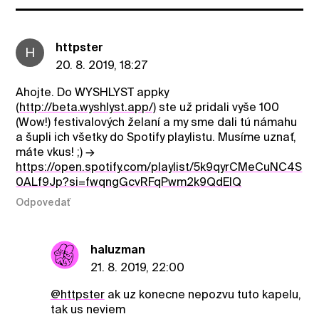
httpster
H
20. 8. 2019, 18:27
Ahojte. Do WYSHLYST appky
(
http://beta.wyshlyst.app/)
ste už pridali vyše 100
(Wow!) festivalových želaní a my sme dali tú námahu
a šupli ich všetky do Spotify playlistu. Musíme uznať,
máte vkus! ;) →
https://open.spotify.com/playlist/5k9qyrCMeCuNC4S
0ALf9Jp?si=fwqngGcvRFqPwm2k9QdElQ
Odpovedať
haluzman
21. 8. 2019, 22:00
@httpster
ak uz konecne nepozvu tuto kapelu,
tak us neviem