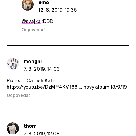
emo
12. 8. 2019, 19:36
@svajka
:DDD
Odpovedať
monghi
7. 8. 2019, 14:03
Pixies ... Catfish Kate ...
https://youtu.be/DzMff4KMf88
... novy album 13/9/19
Odpovedať
thom
7. 8. 2019, 12:08