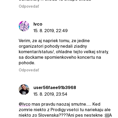
Odpovedať
Ivco
15. 8. 2019, 22:49
Verim, ze aj napriek tomu, ze jedine
organizatori pohody nedali ziadny
komentar/status/, ohladne tejto velkej straty,
sa dockame spomienkoveho koncertu na
pohode.
Odpovedať
user56faee91b3968
15. 8. 2019, 23:54
@Ivco
mas pravdu naozaj smutne..... Ked
zomrie niekto z Prodigy vsetci tu nariekaju ale
niekto zo Slovenska????Ani pes nestekne :((((A