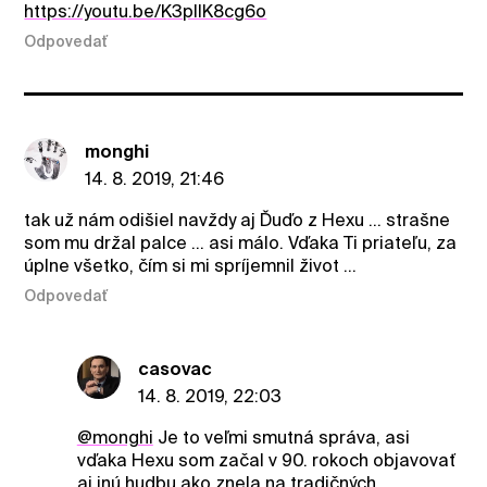
https://youtu.be/K3pIlK8cg6o
Odpovedať
monghi
14. 8. 2019, 21:46
tak už nám odišiel navždy aj Ďuďo z Hexu ... strašne
som mu držal palce ... asi málo. Vďaka Ti priateľu, za
úplne všetko, čím si mi spríjemnil život ...
Odpovedať
casovac
14. 8. 2019, 22:03
@monghi
Je to veľmi smutná správa, asi
vďaka Hexu som začal v 90. rokoch objavovať
aj inú hudbu ako znela na tradičných