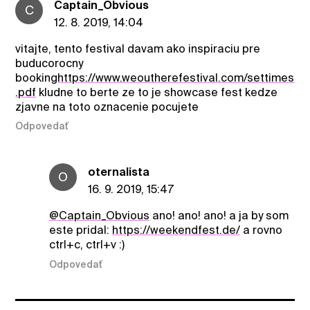
Captain_Obvious
C
12. 8. 2019, 14:04
vitajte, tento festival davam ako inspiraciu pre
buducorocny
booking
https://www.weoutherefestival.com/settimes
.pdf
kludne to berte ze to je showcase fest kedze
zjavne na toto oznacenie pocujete
Odpovedať
oternalista
O
16. 9. 2019, 15:47
@Captain_Obvious
ano! ano! ano! a ja by som
este pridal:
https://weekendfest.de/
a rovno
ctrl+c, ctrl+v :)
Odpovedať