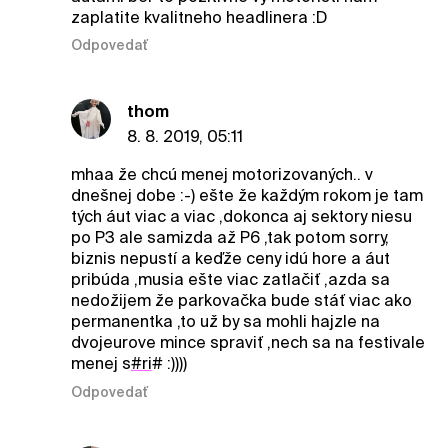
zaplatite kvalitneho headlinera :D
Odpovedať
thom
8. 8. 2019, 05:11
mhaa že chcú menej motorizovaných.. v
dnešnej dobe :-) ešte že každým rokom je tam
tých áut viac a viac ,dokonca aj sektory niesu
po P3 ale samizda až P6 ,tak potom sorry,
biznis nepustí a keďže ceny idú hore a áut
pribúda ,musia ešte viac zatlačiť ,azda sa
nedožijem že parkovačka bude stáť viac ako
permanentka ,to už by sa mohli hajzle na
dvojeurove mince spraviť ,nech sa na festivale
menej s
#ri
# :))))
Odpovedať