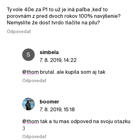
Ty vole 40e za P1 to už je iná paľba ,keď to
porovnám z pred dvoch rokov 100% navýšenie?
Nemyslíte že dosť tvrdo tlačíte na pílu?
Odpovedať
simbela
S
7. 8. 2019, 14:22
@thom
brutal. ale kupila som aj tak
Odpovedať
boomer
7. 8. 2019, 15:18
@thom
tak a tu mas odpoved na svoju otazku
:)
Odpovedať