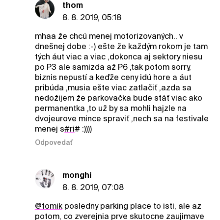
thom
8. 8. 2019, 05:18
mhaa že chcú menej motorizovaných.. v
dnešnej dobe :-) ešte že každým rokom je tam
tých áut viac a viac ,dokonca aj sektory niesu
po P3 ale samizda až P6 ,tak potom sorry,
biznis nepustí a keďže ceny idú hore a áut
pribúda ,musia ešte viac zatlačiť ,azda sa
nedožijem že parkovačka bude stáť viac ako
permanentka ,to už by sa mohli hajzle na
dvojeurove mince spraviť ,nech sa na festivale
menej s
#ri
# :))))
Odpovedať
monghi
8. 8. 2019, 07:08
@tomik
posledny parking place to isti, ale az
potom, co zverejnia prve skutocne zaujimave