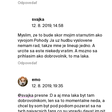
Odpovedať
svajka
12. 8. 2019, 14:58
Myslim, ze to bude skor mojim starnutim ako
vyvojom Pohody. Ja uz hudbu vyslovene
nemam rad, takze mne je lineup jedno. A
urcite sa este niekedy vratim. A mozno sa
prihlasim ako dobrovolnik, to ma laka.
Odpovedať
emo
12. 8. 2019, 19:35
@svajka
presne :D a aj mna laka byt tam
dobrovolnikom, len sa to momentalne neda, a
chcel by som byt pod podiom pozerat sa na
tych najvacsich fans co su vpredu davat im pit