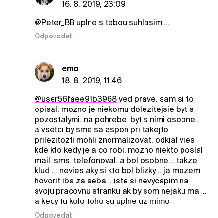
16. 8. 2019, 23:09
@Peter_BB
uplne s tebou suhlasim....
Odpovedať
emo
18. 8. 2019, 11:46
@user56faee91b3968
ved prave. sam si to
opisal. mozno je niekomu dolezitejsie byt s
pozostalymi. na pohrebe. byt s nimi osobne...
a vsetci by sme sa aspon pri takejto
prilezitozti mohli znormalizovat. odkial vies
kde kto kedy je a co robi. mozno niekto poslal
mail. sms. telefonoval. a bol osobne... takze
klud ... nevies aky si kto bol blizky .. ja mozem
hovorit iba za seba .. iste si nevycapim na
svoju pracovnu stranku ak by som nejaku mal ..
a kecy tu kolo toho su uplne uz mimo
Odpovedať