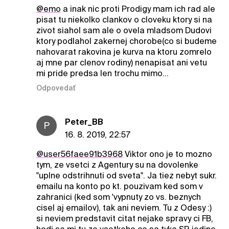
@emo
a inak nic proti Prodigy mam ich rad ale
pisat tu niekolko clankov o cloveku ktory si na
zivot siahol sam ale o ovela mladsom Dudovi
ktory podlahol zakernej chorobe(co si budeme
nahovarat rakovina je kurva na ktoru zomrelo
aj mne par clenov rodiny) nenapisat ani vetu
mi pride predsa len trochu mimo...
Odpovedať
Peter_BB
P
16. 8. 2019, 22:57
@user56faee91b3968
Viktor ono je to mozno
tym, ze vsetci z Agentury su na dovolenke
"uplne odstrihnuti od sveta". Ja tiez nebyt sukr.
emailu na konto po kt. pouzivam ked som v
zahranici (ked som 'vypnuty zo vs. beznych
cisel aj emailov), tak ani neviem. Tu z Odesy :)
si neviem predstavit citat nejake spravy ci FB,