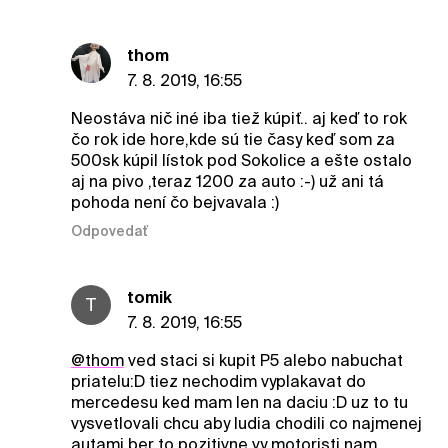
thom
7. 8. 2019, 16:55
Neostáva nič iné iba tiež kúpiť.. aj keď to rok
čo rok ide hore,kde sú tie časy keď som za
500sk kúpil lístok pod Sokolice a ešte ostalo
aj na pivo ,teraz 1200 za auto :-) už ani tá
pohoda není čo bejvavala :)
Odpovedať
tomik
T
7. 8. 2019, 16:55
@thom
ved staci si kupit P5 alebo nabuchat
priatelu:D tiez nechodim vyplakavat do
mercedesu ked mam len na daciu :D uz to tu
vysvetlovali chcu aby ludia chodili co najmenej
autami ber to pozitivne vy motoristi nam