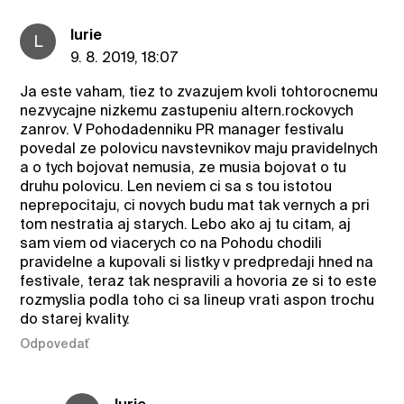
lurie
L
9. 8. 2019, 18:07
Ja este vaham, tiez to zvazujem kvoli tohtorocnemu
nezvycajne nizkemu zastupeniu altern.rockovych
zanrov. V Pohodadenniku PR manager festivalu
povedal ze polovicu navstevnikov maju pravidelnych
a o tych bojovat nemusia, ze musia bojovat o tu
druhu polovicu. Len neviem ci sa s tou istotou
neprepocitaju, ci novych budu mat tak vernych a pri
tom nestratia aj starych. Lebo ako aj tu citam, aj
sam viem od viacerych co na Pohodu chodili
pravidelne a kupovali si listky v predpredaji hned na
festivale, teraz tak nespravili a hovoria ze si to este
rozmyslia podla toho ci sa lineup vrati aspon trochu
do starej kvality.
Odpovedať