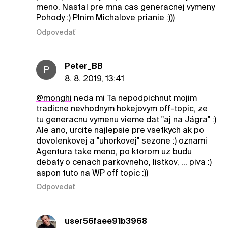
meno. Nastal pre mna cas generacnej vymeny
Pohody :) Plnim Michalove prianie :)))
Odpovedať
Peter_BB
P
8. 8. 2019, 13:41
@monghi
neda mi Ta nepodpichnut mojim
tradicne nevhodnym hokejovym off-topic, ze
tu generacnu vymenu vieme dat "aj na Jágra" :)
Ale ano, urcite najlepsie pre vsetkych ak po
dovolenkovej a "uhorkovej" sezone :) oznami
Agentura take meno, po ktorom uz budu
debaty o cenach parkovneho, listkov, ... piva :)
aspon tuto na WP off topic :))
Odpovedať
user56faee91b3968