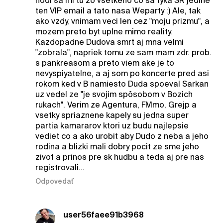
hodi sa mi tu zo vsetkeho co sa tyka SR jedine
ten VIP email a tato nasa Weparty :) Ale, tak
ako vzdy, vnimam veci len cez "moju prizmu", a
mozem preto byt uplne mimo reality.
Kazdopadne Dudova smrt aj mna velmi
"zobrala", napriek tomu ze sam mam zdr. prob.
s pankreasom a preto viem ake je to
nevyspiyatelne, a aj som po koncerte pred asi
rokom ked v B namiesto Duda spoeval Sarkan
uz vedel ze "je svojim spôsobom v Bozich
rukach". Verim ze Agentura, FMmo, Grejp a
vsetky spriaznene kapely su jedna super
partia kamararov ktori uz budu najlepsie
vediet co a ako urobit aby Dudo z neba a jeho
rodina a blizki mali dobry pocit ze sme jeho
zivot a prinos pre sk hudbu a teda aj pre nas
registrovali...
Odpovedať
user56faee91b3968