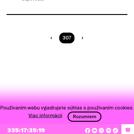
Ste na strane
307
Používaním webu vyjadrujete súhlas s používaním cookies.
Viac informácií
Rozumiem
NEWSLETTER
335:17:35:18
W