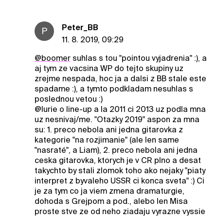
Peter_BB
P
11. 8. 2019, 09:29
@boomer
suhlas s tou "pointou vyjadrenia" :), a
aj tym ze vacsina WP do tejto skupiny uz
zrejme nespada, hoc ja a dalsi z BB stale este
spadame :), a tymto podkladam nesuhlas s
poslednou vetou :)
@lurie o line-up a la 2011 ci 2013 uz podla mna
uz nesnivaj/me. "Otazky 2019" aspon za mna
su: 1. preco nebola ani jedna gitarovka z
kategorie "na rozjimanie" (ale len same
"nasraté", a Liam), 2. preco nebola ani jedna
ceska gitarovka, ktorych je v CR plno a desat
takychto by stali zlomok toho ako nejaky "piaty
interpret z byvaleho USSR ci konca sveta" :) Ci
je za tym co ja viem zmena dramaturgie,
dohoda s Grejpom a pod., alebo len Misa
proste stve ze od neho ziadaju vyrazne vyssie