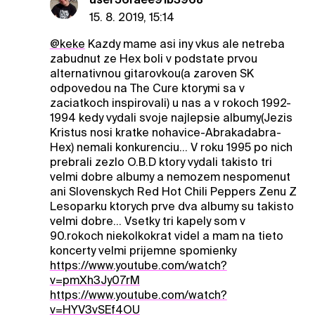
15. 8. 2019, 15:14
@keke
Kazdy mame asi iny vkus ale netreba
zabudnut ze Hex boli v podstate prvou
alternativnou gitarovkou(a zaroven SK
odpovedou na The Cure ktorymi sa v
zaciatkoch inspirovali) u nas a v rokoch 1992-
1994 kedy vydali svoje najlepsie albumy(Jezis
Kristus nosi kratke nohavice-Abrakadabra-
Hex) nemali konkurenciu... V roku 1995 po nich
prebrali zezlo O.B.D ktory vydali takisto tri
velmi dobre albumy a nemozem nespomenut
ani Slovenskych Red Hot Chili Peppers Zenu Z
Lesoparku ktorych prve dva albumy su takisto
velmi dobre... Vsetky tri kapely som v
90.rokoch niekolkokrat videl a mam na tieto
koncerty velmi prijemne spomienky
https://www.youtube.com/watch?
v=pmXh3Jy07rM
https://www.youtube.com/watch?
v=HYV3vSEf4OU