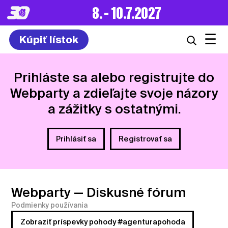
8. – 10.7.2027
☰
Kúpiť lístok
Prihláste sa alebo registrujte do
Webparty a zdieľajte svoje názory
a zážitky s ostatnými.
Prihlásiť sa
Registrovať sa
Webparty
— Diskusné fórum
Podmienky používania
Zobraziť príspevky pohody #agenturapohoda