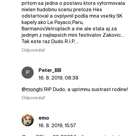
pritom sa jedna o postavu ktora vyformovala
nielen hudobnu scenu pretoze Hex
odstartoval a ovplyvnil podla mna vsetky SK
kapely ako Le Payaco,Paru,
Barmanov,Vetroplach a ine ale stala aj za
jednym z najlepsich mini festivalov Zakovic...
Tak este raz Dudo R.I.P....
Odpovedať
Peter_BB
P
16. 8. 2019, 08:38
@monghi
RIP Dudo, a uprimnu sustrast rodine!
Odpovedať
emo
16. 8. 2019, 15:57