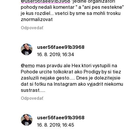
@user56faee91b3968
"jedine organizatori
pohody nedali komentar " a "ani pes nestekne"
je kus rozdiel... vsetci by sme sa mohli trosku
znormalizovat
Odpovedať
user56faee91b3968
16. 8. 2019, 16:34
@emo
mas pravdu ale Hex ktori vystupili na
Pohode urcite tolkokrat ako Prodigy by si tiez
zasluzili nejake gesto..... Dnes je dolezitejsie
dat si fotku na Instagram ako vyjadrit niekomu
sustrast.....
Odpovedať
user56faee91b3968
16. 8. 2019, 16:45