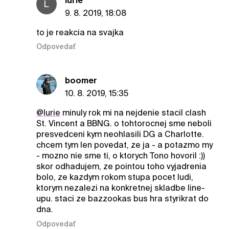
lurie
L
9. 8. 2019, 18:08
to je reakcia na svajka
Odpovedať
boomer
10. 8. 2019, 15:35
@lurie
minuly rok mi na nejdenie stacil clash
St. Vincent a BBNG. o tohtorocnej sme neboli
presvedceni kym neohlasili DG a Charlotte.
chcem tym len povedat, ze ja - a potazmo my
- mozno nie sme ti, o ktorych Tono hovoril :))
skor odhadujem, ze pointou toho vyjadrenia
bolo, ze kazdym rokom stupa pocet ludi,
ktorym nezalezi na konkretnej skladbe line-
upu. staci ze bazzookas bus hra styrikrat do
dna.
Odpovedať