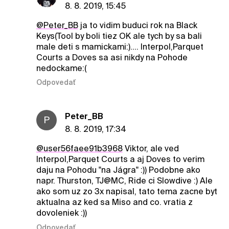
8. 8. 2019, 15:45
@Peter_BB
ja to vidim buduci rok na Black
Keys(Tool by boli tiez OK ale tych by sa bali
male deti s mamickami:).... Interpol,Parquet
Courts a Doves sa asi nikdy na Pohode
nedockame:(
Odpovedať
Peter_BB
P
8. 8. 2019, 17:34
@user56faee91b3968
Viktor, ale ved
Interpol,Parquet Courts a aj Doves to verim
daju na Pohodu "na Jágra" :)) Podobne ako
napr. Thurston, TJ@MC, Ride ci Slowdive :) Ale
ako som uz zo 3x napisal, tato tema zacne byt
aktualna az ked sa Miso and co. vratia z
dovoleniek :))
Odpovedať