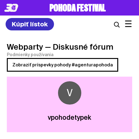
POHODA FESTIVAL
☰
Kúpiť lístok
Webparty
— Diskusné fórum
Podmienky používania
Zobraziť príspevky pohody #agenturapohoda
V
vpohodetypek