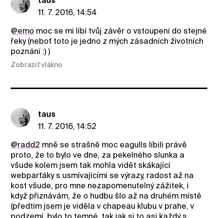
taus
11. 7. 2016, 14:54
@emo
moc se mi líbí tvůj závěr o vstoupení do stejné
řeky (neboť toto je jedno z mých zásadních životních
poznání :) )
Zobraziť vlákno
taus
11. 7. 2016, 14:52
@radd2
mně se strašně moc eagulls líbili právě
proto, že to bylo ve dne, za pekelného slunka a
všude kolem jsem tak mohla vidět skákající
webparťáky s usmívajícími se výrazy, radost až na
kost všude, pro mne nezapomenutelný zážitek, i
když přiznávám, že o hudbu šlo až na druhém místě
(předtím jsem je viděla v chapeau klubu v prahe, v
podzemí, bylo to temné, tak jak si to asi každý s