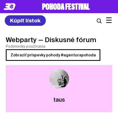
POHODA FESTIVAL
☰
Kúpiť lístok
Webparty
— Diskusné fórum
Podmienky používania
Zobraziť príspevky pohody #agenturapohoda
taus