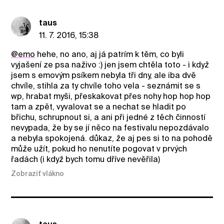
taus
11. 7. 2016, 15:38
@emo
hehe, no ano, aj já patrím k těm, co byli
vyjašení ze psa naživo :) jen jsem chtěla toto - i když
jsem s emovým psíkem nebyla tři dny, ale iba dvě
chvíle, stihla za ty chvíle toho vela - seznámit se s
wp, hrabat myši, přeskakovat přes nohy hop hop hop
tam a zpět, vyvalovat se a nechat se hladit po
břichu, schrupnout si, a ani při jedné z těch činností
nevypada, že by se jí něco na festivalu nepozdávalo
a nebyla spokojená. důkaz, že aj pes si to na pohodě
může užít, pokud ho nenutíte pogovat v prvých
řadách (i když bych tomu dříve nevěřila)
Zobraziť vlákno