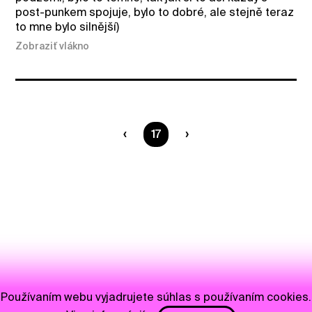
post-punkem spojuje, bylo to dobré, ale stejně teraz
to mne bylo silnější)
Zobraziť vlákno
Ste na strane
17
Používaním webu vyjadrujete súhlas s používaním cookies.