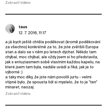
Zobraziť vlákno
taus
12. 7. 2016, 11:17
a já bych ještě chtěla poděkovat (kromě poděkování
za všechno) konkrétně za to, že jste zvětšili Europa
stan a dalo se v něm po letech dýchat. Někdo tam
chýbal, moc chýbal, ale vždy jsem si ho představila,
jak s entuziasmem sobě vlastním každou kapelu, na
které jsem tam byla, nadále uvádí a říká, jak je to
výborné :)
a taky moc díky, že jste nám povolili jurtu - velmi
vtipné bylo, že spousta lidí si myslelo, že to je "ten"
minaret, naozaj
Zobraziť vlákno