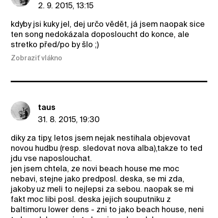
2. 9. 2015, 13:15
kdyby jsi kuky jel, dej určo vědět, já jsem naopak sice
ten song nedokázala doposloucht do konce, ale
stretko před/po by šlo ;)
Zobraziť vlákno
taus
31. 8. 2015, 19:30
diky za tipy, letos jsem nejak nestihala objevovat
novou hudbu (resp. sledovat nova alba),takze to ted
jdu vse naposlouchat.
jen jsem chtela, ze novi beach house me moc
nebavi, stejne jako predposl. deska, se mi zda,
jakoby uz meli to nejlepsi za sebou. naopak se mi
fakt moc libi posl. deska jejich souputniku z
baltimoru lower dens - zni to jako beach house, neni