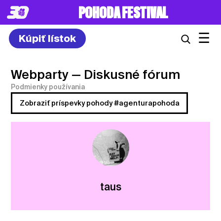
POHODA FESTIVAL
☰
Kúpiť lístok
Webparty
— Diskusné fórum
Podmienky používania
Zobraziť príspevky pohody #agenturapohoda
taus